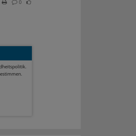
0
heitspolitik.
bestimmen.