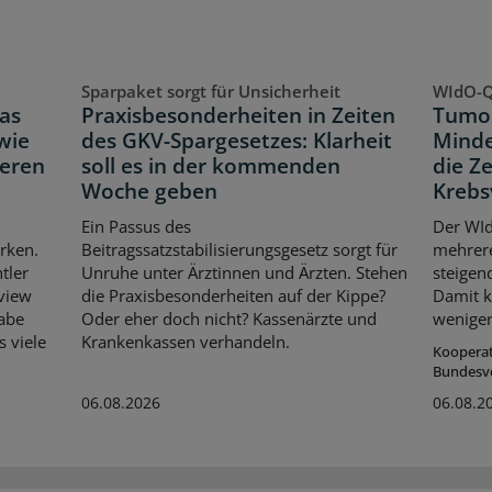
Sparpaket sorgt für Unsicherheit
WIdO-Q
as
Praxisbesonderheiten in Zeiten
Tumor
wie
des GKV-Spargesetzes: Klarheit
Minde
neren
soll es in der kommenden
die Z
Woche geben
Krebs
Ein Passus des
Der WId
rken.
Beitragssatzstabilisierungsgesetz sorgt für
mehrer
tler
Unruhe unter Ärztinnen und Ärzten. Stehen
steigen
rview
die Praxisbesonderheiten auf der Kippe?
Damit k
habe
Oder eher doch nicht? Kassenärzte und
weniger
s viele
Krankenkassen verhandeln.
Koopera
Bundesv
06.08.2026
06.08.2