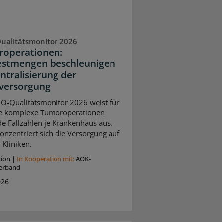
ualitätsmonitor 2026
operationen:
stmengen beschleunigen
entralisierung der
versorgung
O-Qualitätsmonitor 2026 weist für
e komplexe Tumoroperationen
de Fallzahlen je Krankenhaus aus.
onzentriert sich die Versorgung auf
 Kliniken.
tion
|
In Kooperation mit:
AOK-
erband
026