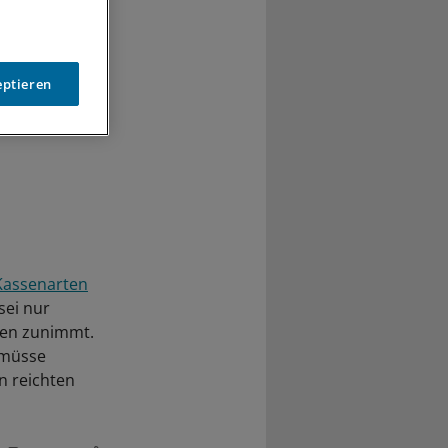
eptieren
Kassenarten
sei nur
rten zunimmt.
 müsse
en reichten