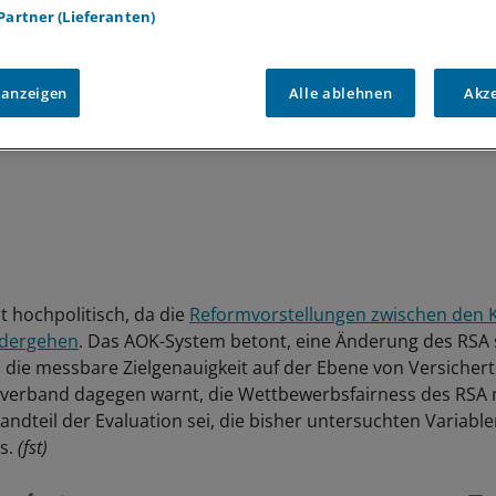
 Partner (Lieferanten)
 anzeigen
Alle ablehnen
Akz
t hochpolitisch, da die
Reformvorstellungen zwischen den 
ndergehen
. Das AOK-System betont, eine Änderung des RSA 
n die messbare Zielgenauigkeit auf der Ebene von Versiche
verband dagegen warnt, die Wettbewerbsfairness des RSA
andteil der Evaluation sei, die bisher untersuchten Variabl
us.
(fst)