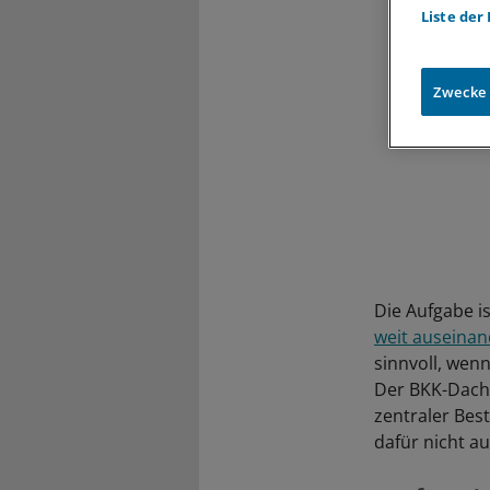
Liste der
Zwecke
Die Aufgabe is
weit auseina
sinnvoll, wen
Der BKK-Dach
zentraler Best
dafür nicht a