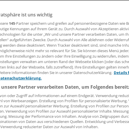
vatsphäre ist uns wichtig
20.02.2017, 15:45 Uhr
nsere
145
-Partner speichern und greifen auf personenbezogene Daten wie 
utige Kennungen auf Ihrem Gerät zu. Durch Auswahl von Akzeptieren aktivi
echnologien für die unter „Wir und unsere Partner verarbeiten Daten, um I
ellen“ aufgeführten Zwecke. Durch Auswahl von Alle ablehnen oder Widerruf
großem Zeitdruck hat der Beirat zur Weiterentwicklung des
ng werden diese deaktiviert. Wenn Tracker deaktiviert sind, sind manche Inh
rausgleichs am Montag seine Arbeit an einem Sondergutacht
öglicherweise nicht mehr so relevant für Sie. Sie können dieses Menü jeder
um Ihre Einstellungen zu ändern oder Ihre Einwilligung zu widerrufen, indem
t stand die Erarbeitung des Evaluationskonzepts, schrieb d
nstellungen verwalten am unteren Rand der Webseite klicken [oder das sc
zende, der Gesundheitsökonom Professor Jürgen Wasem, auf
en links auf der Webseite, falls zutreffend]. Ihre Einstellungen gelten inner
undesversicherungsamt (BVA) muss seine Expertise bis En
eitere Informationen finden Sie in unserer Datenschutzerklärung.
Details 
amit die Koalitionäre nach der Bundestagswahl Material habe
Datenschutzerklärung.
 unsere Partner verarbeiten Daten, um Folgendes bereit
von oder Zugriff auf Informationen auf einem Endgerät. Verwendung reduzi
er hat das Bundesgesundheitsministerium
nach langem Hi
l von Werbeanzeigen. Erstellung von Profilen für personalisierte Werbung
 Sonderevaluation beauftragt
. Die Studie soll die Zielgenaui
en zur Auswahl personalisierter Werbung. Erstellung von Profilen zur Person
en. Verwendung von Profilen zur Auswahl personalisierter Inhalte. Messung
owie die Konsequenzen verschiedener Reformoptionen emp
ung. Messung der Performance von Inhalten. Analyse von Zielgruppen durch
inationen von Daten aus verschiedenen Quellen. Entwicklung und Verbess
 Verwendung reduzierter Daten zur Auswahl von Inhalten.