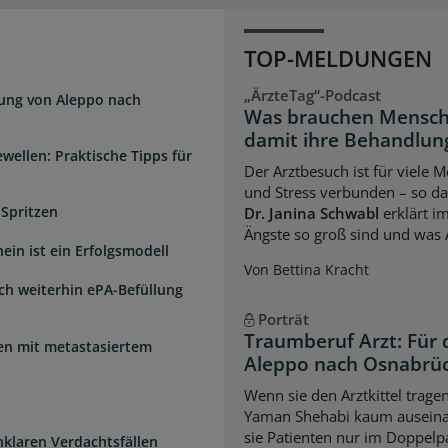
TOP-MELDUNGEN
„ÄrzteTag“-Podcast
dung von Aleppo nach
Was brauchen Mensch
damit ihre Behandlung
wellen: Praktische Tipps für
Der Arztbesuch ist für viele
und Stress verbunden – so das
 Spritzen
Dr. Janina Schwabl
erklärt i
Ängste so groß sind und was 
ein ist ein Erfolgsmodell
Von Bettina Kracht
sch weiterhin ePA-Befüllung
Porträt
Traumberuf Arzt: Für 
uen mit metastasiertem
Aleppo nach Osnabrü
Wenn sie den Arztkittel trage
Yaman Shehabi kaum auseina
sie Patienten nur im Doppelpa
unklaren Verdachtsfällen