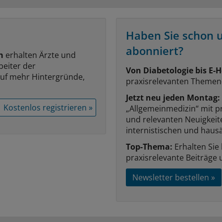
Haben Sie schon 
abonniert?
n
erhalten Ärzte und
beiter der
Von Diabetologie bis E-H
auf mehr Hintergründe,
praxisrelevanten Themen
Jetzt neu jeden Montag:
Kostenlos registrieren »
„Allgemeinmedizin“ mit p
und relevanten Neuigkei
internistischen und hausä
Top-Thema:
Erhalten Sie
praxisrelevante Beiträge 
Newsletter bestellen »