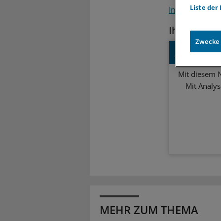
Liste der
International
Ihr Newsle
Zwecke
Politik
Mit diesem N
Mit Analy
MEHR ZUM THEMA