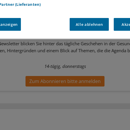
 Partner (Lieferanten)
tter zum Thema
 anzeigen
Alle ablehnen
Akz
 & Debatte
ewsletter blicken Sie hinter das tägliche Geschehen in der Gesund
sen, Hintergründen und einem Blick auf Themen, die die Agenda 
14-tägig, donnerstags
Zum Abonnieren bitte anmelden