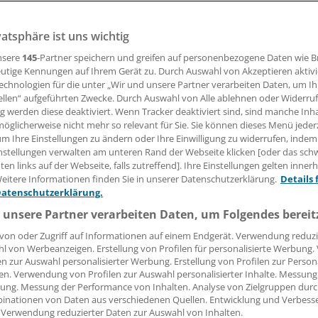
enhaft vermehrt und machen den Einwohnern dort das Le
vatsphäre ist uns wichtig
nsere
145
-Partner speichern und greifen auf personenbezogene Daten wie 
23.11.2011, 16:29 Uhr
utige Kennungen auf Ihrem Gerät zu. Durch Auswahl von Akzeptieren aktivi
echnologien für die unter „Wir und unsere Partner verarbeiten Daten, um I
ellen“ aufgeführten Zwecke. Durch Auswahl von Alle ablehnen oder Widerruf
ng werden diese deaktiviert. Wenn Tracker deaktiviert sind, sind manche Inh
öglicherweise nicht mehr so relevant für Sie. Sie können dieses Menü jeder
hat eine Firma bis vor kurzem Blutegel aufgekauft. Viele Le
um Ihre Einstellungen zu ändern oder Ihre Einwilligung zu widerrufen, indem
 in ihrem Garten, um sie dem Unternehmen zu verkaufen. 
nstellungen verwalten am unteren Rand der Webseite klicken [oder das sc
en links auf der Webseite, falls zutreffend]. Ihre Einstellungen gelten inner
nicht angemeldete Firma vor einem Monat schließen.
eitere Informationen finden Sie in unserer Datenschutzerklärung.
Details 
Datenschutzerklärung.
n immer mehr Blutegel in Teichen und Tümpeln entdeckt, 
 unsere Partner verarbeiten Daten, um Folgendes bereit
rtal "VietnamNet" am Mittwoch berichtete. Das Volkskomite
von oder Zugriff auf Informationen auf einem Endgerät. Verwendung reduzi
Herr zu werden, berichteten Zeitungen.
l von Werbeanzeigen. Erstellung von Profilen für personalisierte Werbung
en zur Auswahl personalisierter Werbung. Erstellung von Profilen zur Person
en. Verwendung von Profilen zur Auswahl personalisierter Inhalte. Messung
ung. Messung der Performance von Inhalten. Analyse von Zielgruppen durch
inationen von Daten aus verschiedenen Quellen. Entwicklung und Verbess
e:
 Verwendung reduzierter Daten zur Auswahl von Inhalten.