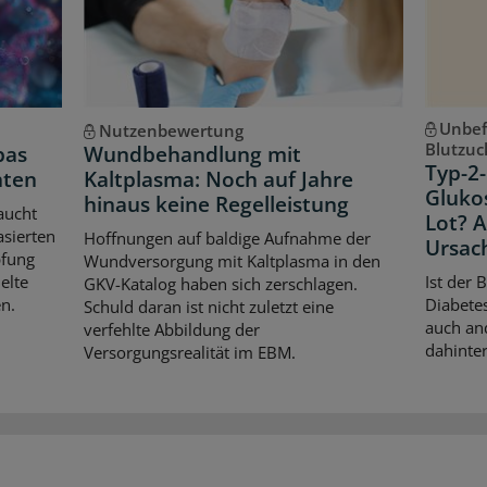
Unbef
Nutzenbewertung
Blutzuc
pas
Wundbehandlung mit
Typ-2-
hten
Kaltplasma: Noch auf Jahre
Gluko
hinaus keine Regelleistung
aucht
Lot? 
asierten
Hoffnungen auf baldige Aufnahme der
Ursac
pfung
Wundversorgung mit Kaltplasma in den
elte
Ist der 
GKV-Katalog haben sich zerschlagen.
n.
Diabetes
Schuld daran ist nicht zuletzt eine
auch an
verfehlte Abbildung der
dahinter
Versorgungsrealität im EBM.