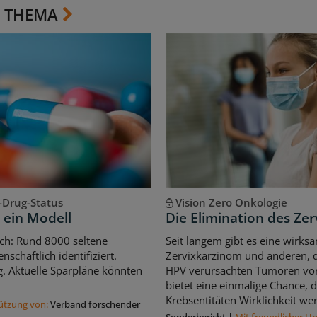
 THEMA
-Drug-Status
Vision Zero Onkologie
 ein Modell
Die Elimination des Ze
sch: Rund 8000 seltene
Seit langem gibt es eine wirk
schaftlich identifiziert.
Zervixkarzinom und anderen, 
 Aktuelle Sparpläne könnten
HPV verursachten Tumoren vor
bietet eine einmalige Chance, 
Krebsentitäten Wirklichkeit we
tützung von:
Verband forschender
Sonderbericht
|
Mit freundlicher U