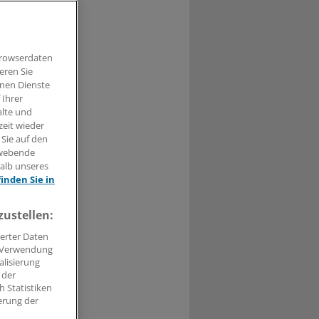
ben schwer.
Browserdaten
eren Sie
hnen Dienste
 Ihrer
0
alte und
zeit wieder
ute zogen die
 Sie auf den
Doch musste
hwebende
halb unseres
finden Sie in
wie das
zustellen:
e tue alles,
erter Daten
. Verwendung
alisierung
0
 der
 Statistiken
erung der