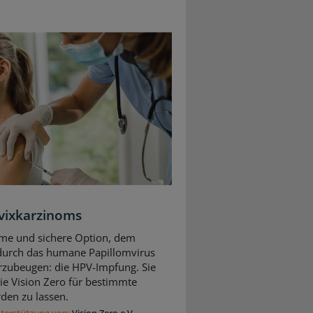
rvixkarzinoms
same und sichere Option, dem
durch das humane Papillomvirus
zubeugen: die HPV-Impfung. Sie
die Vision Zero für bestimmte
rden zu lassen.
nterstützung von:
Vision Zero e.V.