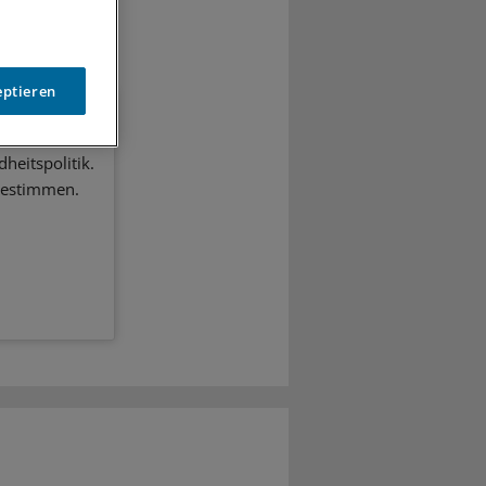
eptieren
heitspolitik.
bestimmen.