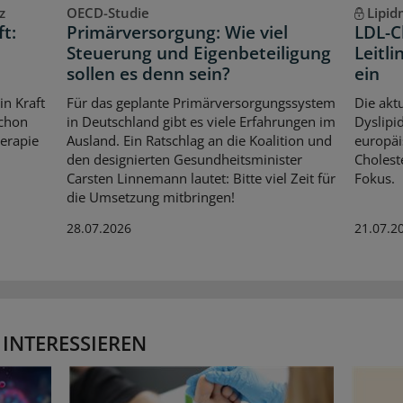
z
OECD-Studie
Lipi
ft:
Primärversorgung: Wie viel
LDL-C
t
Steuerung und Eigenbeteiligung
Leitli
sollen es denn sein?
ein
in Kraft
Für das geplante Primärversorgungssystem
Die aktu
schon
in Deutschland gibt es viele Erfahrungen im
Dyslipid
herapie
Ausland. Ein Ratschlag an die Koalition und
europäi
den designierten Gesundheitsminister
Cholest
Carsten Linnemann lautet: Bitte viel Zeit für
Fokus.
die Umsetzung mitbringen!
28.07.2026
21.07.2
 INTERESSIEREN