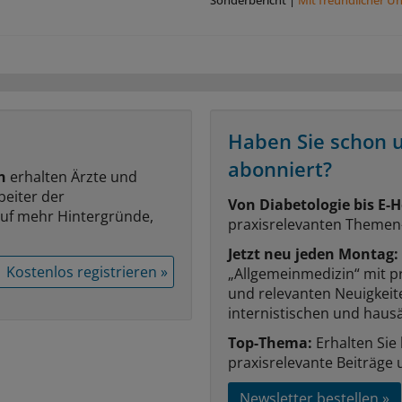
Haben Sie schon 
abonniert?
n
erhalten Ärzte und
beiter der
Von Diabetologie bis E-H
auf mehr Hintergründe,
praxisrelevanten Themen
Jetzt neu jeden Montag:
Kostenlos registrieren »
„Allgemeinmedizin“ mit p
und relevanten Neuigkei
internistischen und hausä
Top-Thema:
Erhalten Sie
praxisrelevante Beiträge 
Newsletter bestellen »