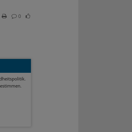
0
heitspolitik.
bestimmen.