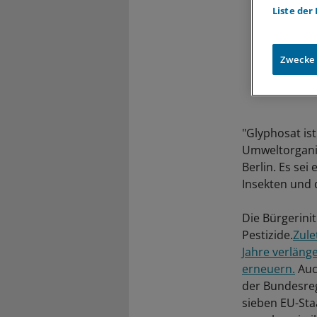
Liste der
Zwecke
"Glyphosat ist
Umweltorganis
Berlin. Es sei
Insekten und 
Die Bürgerinit
Pestizide.
Zule
Jahre verläng
erneuern.
Auc
der Bundesreg
sieben EU-Staa