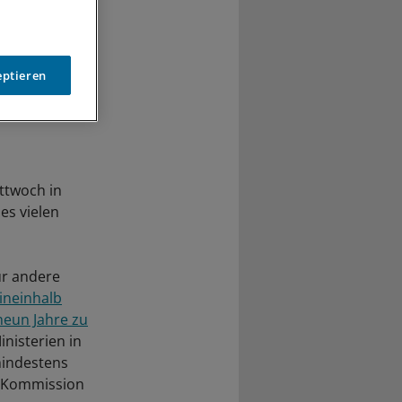
eptieren
ttwoch in
 es vielen
ür andere
eineinhalb
neun Jahre zu
nisterien in
mindestens
ie Kommission