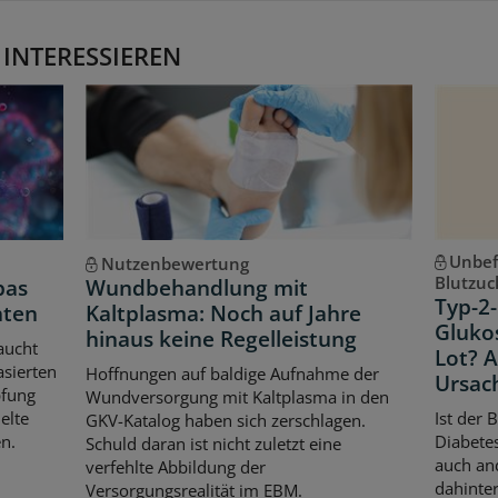
 INTERESSIEREN
Unbef
Nutzenbewertung
Blutzuc
pas
Wundbehandlung mit
Typ-2-
hten
Kaltplasma: Noch auf Jahre
Gluko
hinaus keine Regelleistung
aucht
Lot? 
asierten
Hoffnungen auf baldige Aufnahme der
Ursac
pfung
Wundversorgung mit Kaltplasma in den
elte
Ist der 
GKV-Katalog haben sich zerschlagen.
n.
Diabetes
Schuld daran ist nicht zuletzt eine
auch an
verfehlte Abbildung der
dahinter
Versorgungsrealität im EBM.