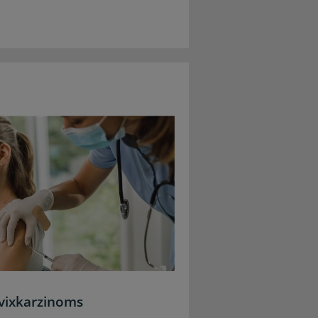
rvixkarzinoms