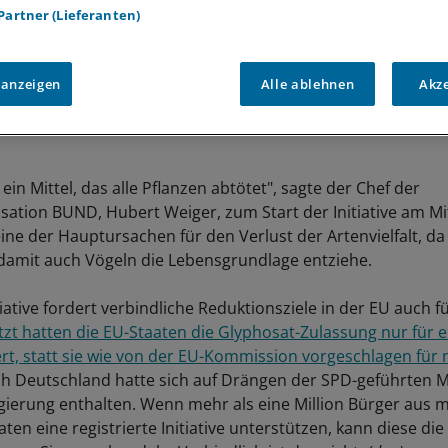
 Partner (Lieferanten)
 anzeigen
Alle ablehnen
Akz
 ein Mittel, das alle Pflanzen abtötet", sagte der Chef der
ation BUND, Hubert Weiger, zum Start der Initiative am Mi
 eine der Hauptursachen für den Verlust der Artenvielfalt, da
damit auch Vögeln die Lebensgrundlage entziehe.
iative fordert verbindliche Reduktionsziele in der EU auch f
tzt hatten die EU-Staaten die Glyphosat-Zulassung nur für 
ert, statt sie wie von der EU-Kommission vorgeschlagen für 
h Deutschland hatte sich auf Drängen der SPD-geführten Mi
ierung enthalten. Wenn mehr als eine Million Bürger aus 
ten eine registrierte Initiative unterstützen, kann diese d