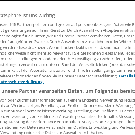
vatsphäre ist uns wichtig
08.02.2017, 12:56 Uhr
nsere
145
-Partner speichern und greifen auf personenbezogene Daten wie 
utige Kennungen auf Ihrem Gerät zu. Durch Auswahl von Akzeptieren aktivi
echnologien für die unter „Wir und unsere Partner verarbeiten Daten, um I
ellen“ aufgeführten Zwecke. Durch Auswahl von Alle ablehnen oder Widerruf
europäische Bürgerinitiative will eine Million Stimmen gege
ng werden diese deaktiviert. Wenn Tracker deaktiviert sind, sind manche Inh
nkrautgift Glyphosat sammeln und ein EU-weites Verbot du
öglicherweise nicht mehr so relevant für Sie. Sie können dieses Menü jeder
um Ihre Einstellungen zu ändern oder Ihre Einwilligung zu widerrufen, indem
nstellungen verwalten am unteren Rand der Webseite klicken [oder das sc
ationen aus 13 Ländern machen mit. Die Unterschriften wol
en links auf der Webseite, falls zutreffend]. Ihre Einstellungen gelten inner
sammenbekommen, weil die EU-Staaten danach über die Zul
eitere Informationen finden Sie in unserer Datenschutzerklärung.
Details 
haft und bei Privatleuten verbreiteten Mittels entscheiden 
Datenschutzerklärung.
ht im Verdacht, Krebs zu erregen. Die Risiken sind aber unt
 unsere Partner verarbeiten Daten, um Folgendes bereit
von oder Zugriff auf Informationen auf einem Endgerät. Verwendung reduzi
l von Werbeanzeigen. Erstellung von Profilen für personalisierte Werbung
en zur Auswahl personalisierter Werbung. Erstellung von Profilen zur Person
en. Verwendung von Profilen zur Auswahl personalisierter Inhalte. Messung
ung. Messung der Performance von Inhalten. Analyse von Zielgruppen durch
inationen von Daten aus verschiedenen Quellen. Entwicklung und Verbess
 Verwendung reduzierter Daten zur Auswahl von Inhalten.