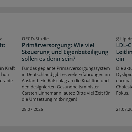
z
OECD-Studie
Lipi
ft:
Primärversorgung: Wie viel
LDL-C
t
Steuerung und Eigenbeteiligung
Leitli
sollen es denn sein?
ein
in Kraft
Für das geplante Primärversorgungssystem
Die aktu
schon
in Deutschland gibt es viele Erfahrungen im
Dyslipid
herapie
Ausland. Ein Ratschlag an die Koalition und
europäi
den designierten Gesundheitsminister
Cholest
Carsten Linnemann lautet: Bitte viel Zeit für
Fokus.
die Umsetzung mitbringen!
28.07.2026
21.07.2