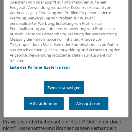
Gesundheitsrechtler Thomas Schlegel: „Krankheit
Speichern von oder Zugriff auf Informationen auf einem
Endgerät. Verwendung reduzierter Daten zur Auswahl von
wirkt wie eine stille Rezession im Inneren der
Werbeanzeigen. Erstellung von Profilen für personalisierte
Wirtschaft“
Werbung. Verwendung von Profilen zur Auswahl
personalisierter Werbung. Erstellung von Profilen zur
Die Koalition will die Prävention als
Personalisierung von Inhalten. Verwendung von Profilen zur
gesamtgesellschaftliche Aufgabe stärken. Richtig so, sagt
Auswahl personalisierter Inhalte. Messung der Werbeleistung.
der Gesundheitsrechtler Professor Thomas Schlegel im
Messung der Performance von Inhalten. Analyse von
Interview mit der Ärzte Zeitung. Das Thema habe aber
Zielgruppen durch Statistiken oder Kombinationen von Daten
eine viel größere Dimension als viele meinten.
aus verschiedenen Quellen. Entwicklung und Verbesserung der
Angebote. Verwendung reduzierter Daten zur Auswahl von
Inhalten.
07.08.2026
Liste der Partner (Lieferanten)
Sparpaket sorgt für Unsicherheit
Praxisbesonderheiten in Zeiten des GKV-
Zwecke anzeigen
Spargesetzes: Klarheit soll es in der kommenden
Woche geben
Alle ablehnen
Akzeptieren
Ein Passus des Beitragssatzstabilisierungsgesetz sorgt
für Unruhe unter Ärztinnen und Ärzten. Stehen die
Praxisbesonderheiten auf der Kippe? Oder eher doch
nicht? Kassenärzte und Krankenkassen verhandeln.