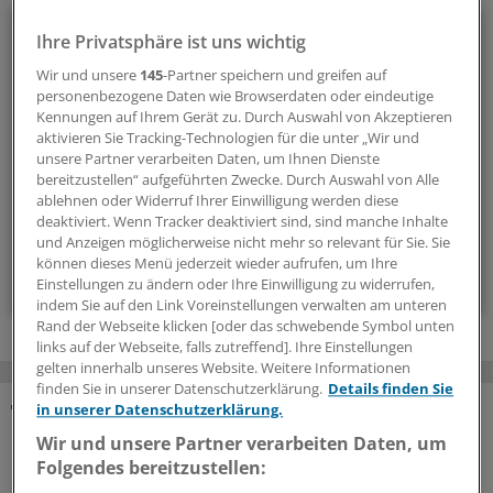
Politik & Debatte
Ihre Privatsphäre ist uns wichtig
Wir und unsere
145
-Partner speichern und greifen auf
Mit diesem Newsletter blicken Sie hinter das tägliche
personenbezogene Daten wie Browserdaten oder eindeutige
Geschehen in der Gesundheitspolitik. Mit Analysen,
Kennungen auf Ihrem Gerät zu. Durch Auswahl von Akzeptieren
Hintergründen und einem Blick auf Themen, die die Agenda
aktivieren Sie Tracking-Technologien für die unter „Wir und
bestimmen.
unsere Partner verarbeiten Daten, um Ihnen Dienste
bereitzustellen“ aufgeführten Zwecke. Durch Auswahl von Alle
ablehnen oder Widerruf Ihrer Einwilligung werden diese
14-tägig, donnerstags
deaktiviert. Wenn Tracker deaktiviert sind, sind manche Inhalte
und Anzeigen möglicherweise nicht mehr so relevant für Sie. Sie
können dieses Menü jederzeit wieder aufrufen, um Ihre
Zum Abonnieren bitte anmelden
Einstellungen zu ändern oder Ihre Einwilligung zu widerrufen,
indem Sie auf den Link Voreinstellungen verwalten am unteren
Rand der Webseite klicken [oder das schwebende Symbol unten
links auf der Webseite, falls zutreffend]. Ihre Einstellungen
gelten innerhalb unseres Website. Weitere Informationen
finden Sie in unserer Datenschutzerklärung.
Details finden Sie
in unserer Datenschutzerklärung.
MEHR ZUM THEMA
Wir und unsere Partner verarbeiten Daten, um
Folgendes bereitzustellen:
Präventionsoffensive