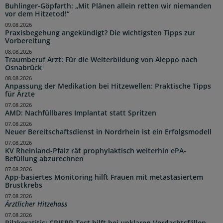
Buhlinger-Göpfarth: „Mit Plänen allein retten wir niemanden
vor dem Hitzetod!“
09.08.2026
Praxisbegehung angekündigt? Die wichtigsten Tipps zur
Vorbereitung
08.08.2026
Traumberuf Arzt: Für die Weiterbildung von Aleppo nach
Osnabrück
08.08.2026
Anpassung der Medikation bei Hitzewellen: Praktische Tipps
für Ärzte
07.08.2026
AMD: Nachfüllbares Implantat statt Spritzen
07.08.2026
Neuer Bereitschaftsdienst in Nordrhein ist ein Erfolgsmodell
07.08.2026
KV Rheinland-Pfalz rät prophylaktisch weiterhin ePA-
Befüllung abzurechnen
07.08.2026
App-basiertes Monitoring hilft Frauen mit metastasiertem
Brustkrebs
07.08.2026
Ärztlicher Hitzehass
07.08.2026
Pilzkeratitis: CRISPR-Test hilft bei unklaren Verdachtsfällen