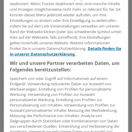
deaktiviert. Wenn Tracker deaktiviert sind, sind manche Inhalte
Gesamtmortalität offenbar nicht beeinflusst.
und Anzeigen möglicherweise nicht mehr so relevant für Sie. Sie
können dieses Menü jederzeit wieder aufrufen, um Ihre
Das heißt: Die Zahl der Frauen, die an Brustkrebs
Einstellungen zu ändern oder Ihre Einwilligung zu widerrufen,
sterben, kann durch das Screening reduziert werden —
indem Sie auf den Link Voreinstellungen verwalten am unteren
Rand der Webseite klicken [oder das schwebende Symbol unten
wie stark, ist auch unter Experten umstritten. Nur: Die
links auf der Webseite, falls zutreffend]. Ihre Einstellungen
"geretteten" Frauen sterben dann an anderen
gelten innerhalb unseres Website. Weitere Informationen
Karzinomen oder an anderen Krankheiten.
finden Sie in unserer Datenschutzerklärung.
Details finden Sie
in unserer Datenschutzerklärung.
Im Februar stellten Professor emeritus Anthony Miller
Wir und unsere Partner verarbeiten Daten, um
aus Kanada und Kollegen fest: Regelmäßiges
Folgendes bereitzustellen:
Mammografie-Screening reduziert zumindest Frauen
Speichern von oder Zugriff auf Informationen auf einem
zwischen 40 und 59 Jahren nicht die Brustkrebs-
Endgerät. Verwendung reduzierter Daten zur Auswahl von
Werbeanzeigen. Erstellung von Profilen für personalisierte
Mortalität im Vergleich zu anderen Untersuchungen,
Werbung. Verwendung von Profilen zur Auswahl
vorausgesetzt, im Falle eines Falles stehen betroffenen
personalisierter Werbung. Erstellung von Profilen zur
Frauen kostenfreie adjuvante Therapien zur Verfügung
Personalisierung von Inhalten. Verwendung von Profilen zur
Auswahl personalisierter Inhalte. Messung der Werbeleistung.
(
BMJ 2014; 348: g366
).
Messung der Performance von Inhalten. Analyse von
Zielgruppen durch Statistiken oder Kombinationen von Daten
Allerdings sind diese Ergebnisse nicht ohne Weiteres auf
aus verschiedenen Quellen. Entwicklung und Verbesserung der
Angebote. Verwendung reduzierter Daten zur Auswahl von