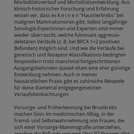
Morbiditätsverlauf und Mortalitätsentwicklung. Aus
klinisch-historischer Forschung und Erfahrung
wissen wir, dass es k e i n e n "Haustierkrebs" bei
malignen Mammatumoren gibt. Selbst langjährige
Senologie-Expertinnen und Experten sind immer
wieder überrascht, welche fulminant aggressiv-
deletären Verläufe (z. B. bei BRCA 1+2 positiven
Befunden) möglich sind. Und wie die Verläufe bei
genetisch und Rezeptor-Klassifikations-bedingten
Respondern trotz manchmal fortgeschrittenen
Ausgangsbefunden quoad vitam eine eher günstige
Entwicklung nehmen. Auch in meiner
hausärztlichen Praxis gibt es zahlreiche Beispiele
für diese diametral entgegengesetzten
Verlaufsbeobachtungen.
Vorsorge- und Früherkennung bei Brustkrebs
machen Sinn: Im medizinischen Alltag, in der
Fremd- und Selbstwahrnehmung von Frauen, die
sich einer Vorsorge-Mammografie unterziehen,
ergeben die Befunde von weit über 97 Prozent aller