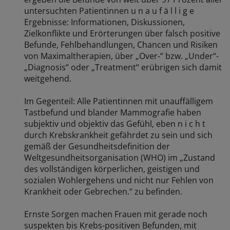
untersuchten Patientinnen u n a u f ä l l i g e
Ergebnisse: Informationen, Diskussionen,
Zielkonflikte und Erörterungen über falsch positive
Befunde, Fehlbehandlungen, Chancen und Risiken
von Maximaltherapien, über „Over-“ bzw. „Under“-
„Diagnosis“ oder „Treatment“ erübrigen sich damit
weitgehend.
Im Gegenteil: Alle Patientinnen mit unauffälligem
Tastbefund und blander Mammografie haben
subjektiv und objektiv das Gefühl, eben n i c h t
durch Krebskrankheit gefährdet zu sein und sich
gemäß der Gesundheitsdefinition der
Weltgesundheitsorganisation (WHO) im „Zustand
des vollständigen körperlichen, geistigen und
sozialen Wohlergehens und nicht nur Fehlen von
Krankheit oder Gebrechen.“ zu befinden.
Ernste Sorgen machen Frauen mit gerade noch
suspekten bis Krebs-positiven Befunden, mit