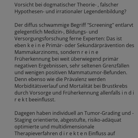
Vorsicht bei dogmatischer Theorie- , falscher
Hypothesen- und irrationaler Legendenbildung?
Der diffus schwammige Begriff "Screening" entlarvt
gelegentlich Medizin-, Bildungs- und
Versorgungsforschung ferne Experten: Das ist
eben k e i n e Primär- oder Sekundärprävention des
Mammakarzinoms, sondern r e i n e
Früherkennung bei weit überwiegend primär
negativen Ergebnissen, sehr seltenen Grenzfällen
und wenigen positiven Mammatumor-Befunden.
Denn ebenso wie die Prävalenz werden
Morbiditätsverlauf und Mortalität bei Brustkrebs
durch Vorsorge und Früherkennung allenfalls i n d i
r e k t beeinflusst.
Dagegen haben individuell an Tumor-Grading und -
Staging orientierte, abgestufte, risiko-adäquat
optimierte und multidimensionale
Therapieverfahren d i r e k t e n Einfluss auf