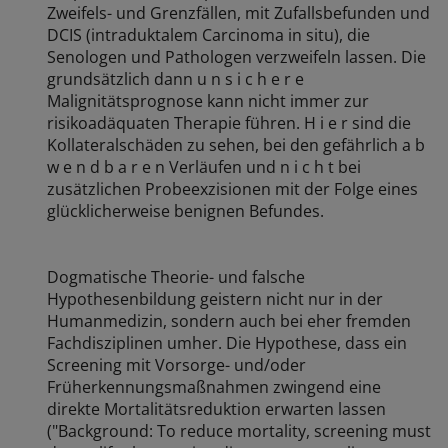
Zweifels- und Grenzfällen, mit Zufallsbefunden und
DCIS (intraduktalem Carcinoma in situ), die
Senologen und Pathologen verzweifeln lassen. Die
grundsätzlich dann u n s i c h e r e
Malignitätsprognose kann nicht immer zur
risikoadäquaten Therapie führen. H i e r sind die
Kollateralschäden zu sehen, bei den gefährlich a b
w e n d b a r e n Verläufen und n i c h t bei
zusätzlichen Probeexzisionen mit der Folge eines
glücklicherweise benignen Befundes.
Dogmatische Theorie- und falsche
Hypothesenbildung geistern nicht nur in der
Humanmedizin, sondern auch bei eher fremden
Fachdisziplinen umher. Die Hypothese, dass ein
Screening mit Vorsorge- und/oder
Früherkennungsmaßnahmen zwingend eine
direkte Mortalitätsreduktion erwarten lassen
("Background: To reduce mortality, screening must