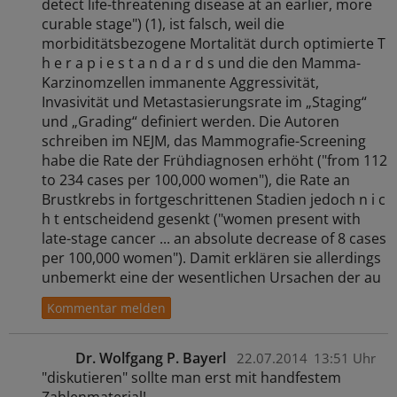
detect life-threatening disease at an earlier, more
curable stage") (1), ist falsch, weil die
morbiditätsbezogene Mortalität durch optimierte T
h e r a p i e s t a n d a r d s und die den Mamma-
Karzinomzellen immanente Aggressivität,
Invasivität und Metastasierungsrate im „Staging“
und „Grading“ definiert werden. Die Autoren
schreiben im NEJM, das Mammografie-Screening
habe die Rate der Frühdiagnosen erhöht ("from 112
to 234 cases per 100,000 women"), die Rate an
Brustkrebs in fortgeschrittenen Stadien jedoch n i c
h t entscheidend gesenkt ("women present with
late-stage cancer ... an absolute decrease of 8 cases
per 100,000 women"). Damit erklären sie allerdings
unbemerkt eine der wesentlichen Ursachen der au
Dr. Wolfgang P. Bayerl
22.07.2014
13:51 Uhr
"diskutieren" sollte man erst mit handfestem