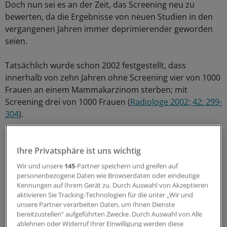
Doch nun sei es an der Zeit, das Screening neu zu
bewerten, da die Ergebnisse von neuen Studien in den
vergangenen Jahren immer deprimierender geworden
seien.
Tatsächlich wurde schon 2002 festgestellt, dass
innerhalb von zehn Jahren ohne Screening vier von 1000
Frauen an einem Mammakarzinom sterben; mit
Screening drei von 1000 Frauen (
Radiologe 2002; 42: 299-
304
).
Was Experten wie etwa Professor Peter Gøtzsche vom
dänischen Cochrane Centre in Kopenhagen auch
Ihre Privatsphäre ist uns wichtig
kritisieren: Zehn von 2000 Frauen, die zehn Jahre an
Wir und unsere
145
-Partner speichern und greifen auf
einem Screening teilnehmen, würden unnötig operiert,
personenbezogene Daten wie Browserdaten oder eindeutige
Kennungen auf Ihrem Gerät zu. Durch Auswahl von Akzeptieren
bestrahlt oder erhalten eine Chemotherapie.
aktivieren Sie Tracking-Technologien für die unter „Wir und
unsere Partner verarbeiten Daten, um Ihnen Dienste
Ein weiteres Ergebnis neuerer Studien ist auch, dass die
bereitzustellen“ aufgeführten Zwecke. Durch Auswahl von Alle
Teilnahme am Screening die altersbezogene
ablehnen oder Widerruf Ihrer Einwilligung werden diese