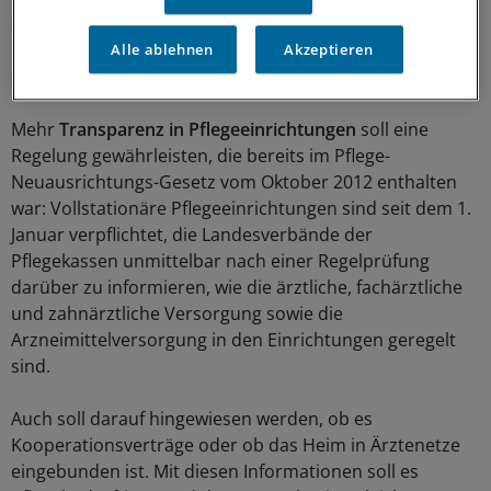
studentischen Vertreter immer wieder kritisiert, da die
Prüfung nach Studium und PJ zusammen mit dem
Alle ablehnen
Akzeptieren
schriftlichen Teil abgelegt werden muss.
Mehr
Transparenz in Pflegeeinrichtungen
soll eine
Regelung gewährleisten, die bereits im Pflege-
Neuausrichtungs-Gesetz vom Oktober 2012 enthalten
war: Vollstationäre Pflegeeinrichtungen sind seit dem 1.
Januar verpflichtet, die Landesverbände der
Pflegekassen unmittelbar nach einer Regelprüfung
darüber zu informieren, wie die ärztliche, fachärztliche
und zahnärztliche Versorgung sowie die
Arzneimittelversorgung in den Einrichtungen geregelt
sind.
Auch soll darauf hingewiesen werden, ob es
Kooperationsverträge oder ob das Heim in Ärztenetze
eingebunden ist. Mit diesen Informationen soll es