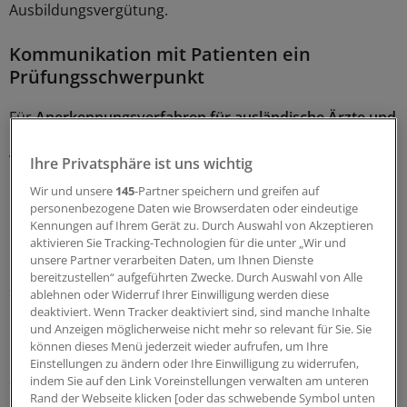
Ausbildungsvergütung.
Kommunikation mit Patienten ein
Prüfungsschwerpunkt
Für
Anerkennungsverfahren für ausländische Ärzte und
Pflegekräfte
verlaufen nun nach bundeseinheitlichen
Vorgaben in den Approbations- und Ausbildungs- bzw.
Ihre Privatsphäre ist uns wichtig
Prüfungsverordnungen der einzelnen Berufe.
Wir und unsere
145
-Partner speichern und greifen auf
personenbezogene Daten wie Browserdaten oder eindeutige
Dies gilt vor allem für Ärztinnen und Ärzte sowie
Kennungen auf Ihrem Gerät zu. Durch Auswahl von Akzeptieren
aktivieren Sie Tracking-Technologien für die unter „Wir und
Pflegekräfte und andere Heilberufe, die ihre
unsere Partner verarbeiten Daten, um Ihnen Dienste
Qualifikation im Ausland erworben haben. Vor allem
bereitzustellen“ aufgeführten Zwecke. Durch Auswahl von Alle
sind nun die Inhalte für die Eignungs- und
ablehnen oder Widerruf Ihrer Einwilligung werden diese
Kenntnisprüfungen festgelegt.
deaktiviert. Wenn Tracker deaktiviert sind, sind manche Inhalte
und Anzeigen möglicherweise nicht mehr so relevant für Sie. Sie
können dieses Menü jederzeit wieder aufrufen, um Ihre
Neben den praktischen Kompetenzen liegt ein Prüfungs-
Einstellungen zu ändern oder Ihre Einwilligung zu widerrufen,
Schwerpunkt auf der Kommunikation mit dem
indem Sie auf den Link Voreinstellungen verwalten am unteren
Rand der Webseite klicken [oder das schwebende Symbol unten
Patienten. Noch sind Sprachtests nicht vorgeschrieben