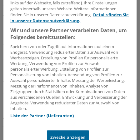
links auf der Webseite, falls zutreffend]. Ihre Einstellungen
- allerdings müssen die Bundesländer prüfen, ob
gelten innerhalb unseres Website. Weitere Informationen
genügend Kenntnisse beim Bewerber vorliegen.
finden Sie in unserer Datenschutzerklärung.
Details finden Sie
in unserer Datenschutzerklärung.
Noch wendet jedes Land eigene Kriterien an - die
Wir und unsere Partner verarbeiten Daten, um
Gesundheitsministerkonferenz der Länder will im Juni
Folgendes bereitzustellen:
2014 einen einheitlichen Sprachtest entwickeln.
Speichern von oder Zugriff auf Informationen auf einem
Endgerät. Verwendung reduzierter Daten zur Auswahl von
Änderungen an der Approbationsordnung
Werbeanzeigen. Erstellung von Profilen für personalisierte
Werbung. Verwendung von Profilen zur Auswahl
personalisierter Werbung. Erstellung von Profilen zur
Die
Approbationsordnung
wurde zum 1. Januar
Personalisierung von Inhalten. Verwendung von Profilen zur
geändert. Mit der Verlegung einiger Prüfungen sollen die
Auswahl personalisierter Inhalte. Messung der Werbeleistung.
Messung der Performance von Inhalten. Analyse von
Prüfungsphasen besser den jeweiligen Lernphasen
Zielgruppen durch Statistiken oder Kombinationen von Daten
zugeordnet werden.
aus verschiedenen Quellen. Entwicklung und Verbesserung der
Angebote. Verwendung reduzierter Daten zur Auswahl von
Inhalten.
Künftig wird der schriftliche Teil des bisherigen Zweiten
Liste der Partner (Lieferanten)
Abschnitts der Ärztlichen Prüfung vor das Praktische
Jahr verlegt.
Zwecke anzeigen
Dieses "Hammer-Examen" hatten vor allem die