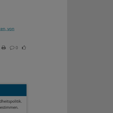
ten, von
0
heitspolitik.
bestimmen.