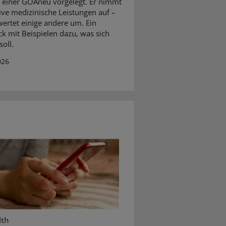
 einer GOÄneu vorgelegt. Er nimmt
ive medizinische Leistungen auf –
ertet einige andere um. Ein
ck mit Beispielen dazu, was sich
oll.
026
lth