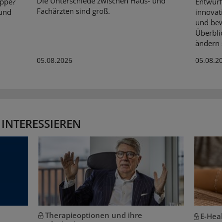
Die Unterschiede zwischen Haus- und
ippe?
Entwurf
Fachärzten sind groß.
 und
innovat
und bew
Überbli
ändern s
05.08.2026
05.08.2
 INTERESSIEREN
Therapieoptionen und ihre
E-Hea