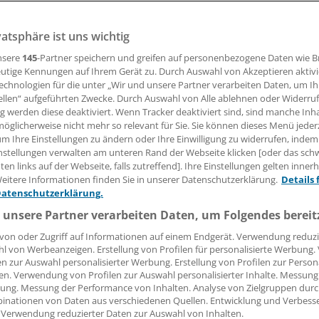
isson
vatsphäre ist uns wichtig
nsere
145
-Partner speichern und greifen auf personenbezogene Daten wie 
28.11.2007, 05:00 Uhr
utige Kennungen auf Ihrem Gerät zu. Durch Auswahl von Akzeptieren aktivi
echnologien für die unter „Wir und unsere Partner verarbeiten Daten, um I
ellen“ aufgeführten Zwecke. Durch Auswahl von Alle ablehnen oder Widerruf
ng werden diese deaktiviert. Wenn Tracker deaktiviert sind, sind manche Inh
öglicherweise nicht mehr so relevant für Sie. Sie können dieses Menü jeder
en Hausärzten, die bei dem Heidelberger WHO-Projekt zur
um Ihre Einstellungen zu ändern oder Ihre Einwilligung zu widerrufen, indem
in mitmachen! Etwa zwei Dutzend Allgemeinmediziner star
nstellungen verwalten am unteren Rand der Webseite klicken [oder das sc
en links auf der Webseite, falls zutreffend]. Ihre Einstellungen gelten inner
aftlichen Institut der Praxisärzte und dem WHO Collaborat
eitere Informationen finden Sie in unserer Datenschutzerklärung.
Details 
ersuch, die Bevölkerung in der Region zu einem
Datenschutzerklärung.
wussteren Verhalten zu bewegen. Herzinfarkten, Schlaganf
 unsere Partner verarbeiten Daten, um Folgendes bereit
erschlusskrankheiten gilt es vorzubeugen, Risikofaktoren zu
 erhalten die Teilnehmer dafür nicht. Eine gute Idee ist es,
von oder Zugriff auf Informationen auf einem Endgerät. Verwendung reduzi
l von Werbeanzeigen. Erstellung von Profilen für personalisierte Werbung
bei mit Bürgermeistern und Ortsvereinen gemeinsame Sac
en zur Auswahl personalisierter Werbung. Erstellung von Profilen zur Person
viele Bürger ansprechen zu können.
en. Verwendung von Profilen zur Auswahl personalisierter Inhalte. Messung
ung. Messung der Performance von Inhalten. Analyse von Zielgruppen durch
inationen von Daten aus verschiedenen Quellen. Entwicklung und Verbess
us Heidelberg ist nicht neu. Bereits in den 90er Jahren do
 Verwendung reduzierter Daten zur Auswahl von Inhalten.