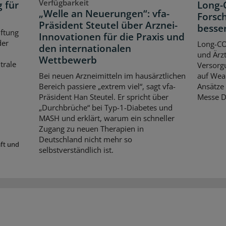
Verfügbarkeit
g für
Long-
„Welle an Neuerungen“: vfa-
Forsch
Präsident Steutel über Arznei-
besse
iftung
Innovationen für die Praxis und
der
Long-CO
den internationalen
und Ärzt
Wettbewerb
trale
Versorgu
Bei neuen Arzneimitteln im hausärztlichen
auf Wear
Bereich passiere „extrem viel“, sagt vfa-
Ansätze 
Präsident Han Steutel. Er spricht über
Messe D
„Durchbrüche“ bei Typ-1-Diabetes und
MASH und erklärt, warum ein schneller
Zugang zu neuen Therapien in
Deutschland nicht mehr so
aft und
selbstverständlich ist.