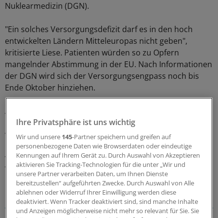
Nuklearmedizin (DGN).
"Ein solches Versorgungsdefizit darf es in den hoch
entwickelten Ländern Mitteleuropas nicht geben",
kritisierte Liese. Patienten würden so zu Opfern
mangelnder Abstimmung in der EU. Nach Informationen
der DGN wird sich der Versorgungsengpass noch bis
Ende Oktober hinziehen.
Als Konsequenz werde nun diskutiert, einen Reaktor in
Ihre Privatsphäre ist uns wichtig
Deutschland - in Garching bei München - zur Produktion
von radioaktiven Arzneimitteln zu nutzen. Ein von den
Wir und unsere
145
-Partner speichern und greifen auf
EU-Gesundheitsministern einberufenes Gremium
personenbezogene Daten wie Browserdaten oder eindeutige
Kennungen auf Ihrem Gerät zu. Durch Auswahl von Akzeptieren
versucht, Lösungen zu finden, um künftig ähnliche
aktivieren Sie Tracking-Technologien für die unter „Wir und
Vorfälle zu vermeiden.
unsere Partner verarbeiten Daten, um Ihnen Dienste
bereitzustellen“ aufgeführten Zwecke. Durch Auswahl von Alle
Lesen Sie dazu auch:
Experten für Einsatz von Cannabis
ablehnen oder Widerruf Ihrer Einwilligung werden diese
deaktiviert. Wenn Tracker deaktiviert sind, sind manche Inhalte
bei Schwerstkranken
Kassen gegen Cannabistherapie als
und Anzeigen möglicherweise nicht mehr so relevant für Sie. Sie
GKV-Leistung