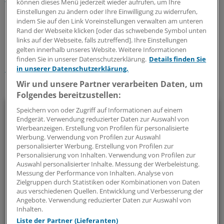
können dieses Menü jederzeit wieder aufrufen, um Ihre
Einstellungen zu ändern oder Ihre Einwilligung zu widerrufen,
indem Sie auf den Link Voreinstellungen verwalten am unteren
0
Rand der Webseite klicken [oder das schwebende Symbol unten
links auf der Webseite, falls zutreffend]. Ihre Einstellungen
gelten innerhalb unseres Website. Weitere Informationen
Schlagworte:
finden Sie in unserer Datenschutzerklärung.
Details finden Sie
International
in unserer Datenschutzerklärung.
Wir und unsere Partner verarbeiten Daten, um
Ihr Newsletter zum Thema
Folgendes bereitzustellen:
Politik & Debatte
Speichern von oder Zugriff auf Informationen auf einem
Endgerät. Verwendung reduzierter Daten zur Auswahl von
Werbeanzeigen. Erstellung von Profilen für personalisierte
Mit diesem Newsletter blicken Sie hinter das tägliche
Werbung. Verwendung von Profilen zur Auswahl
Geschehen in der Gesundheitspolitik. Mit Analysen,
personalisierter Werbung. Erstellung von Profilen zur
Personalisierung von Inhalten. Verwendung von Profilen zur
Hintergründen und einem Blick auf Themen, die die Agenda
Auswahl personalisierter Inhalte. Messung der Werbeleistung.
bestimmen.
Messung der Performance von Inhalten. Analyse von
Zielgruppen durch Statistiken oder Kombinationen von Daten
aus verschiedenen Quellen. Entwicklung und Verbesserung der
14-tägig, donnerstags
Angebote. Verwendung reduzierter Daten zur Auswahl von
Inhalten.
Zum Abonnieren bitte anmelden
Liste der Partner (Lieferanten)