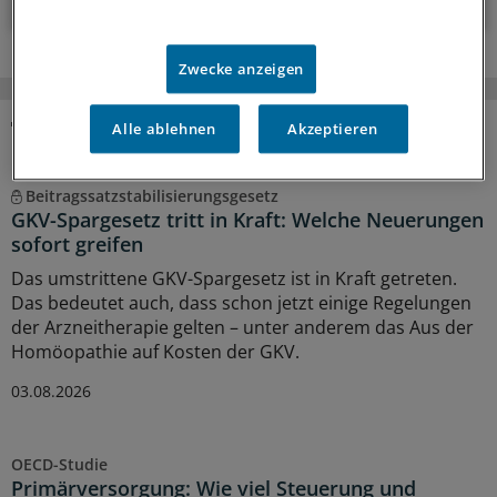
Zwecke anzeigen
Alle ablehnen
Akzeptieren
MEHR ZUM THEMA
Beitragssatzstabilisierungsgesetz
GKV-Spargesetz tritt in Kraft: Welche Neuerungen
sofort greifen
Das umstrittene GKV-Spargesetz ist in Kraft getreten.
Das bedeutet auch, dass schon jetzt einige Regelungen
der Arzneitherapie gelten – unter anderem das Aus der
Homöopathie auf Kosten der GKV.
03.08.2026
OECD-Studie
Primärversorgung: Wie viel Steuerung und