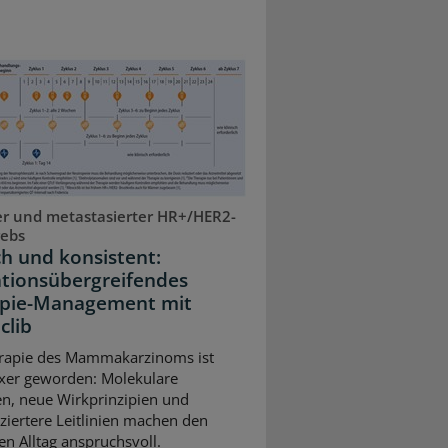
r und metastasierter HR+/HER2-
rebs
ch und konsistent:
ationsübergreifendes
pie-Management mit
clib
rapie des Mammakarzinoms ist
xer geworden: Molekulare
n, neue Wirkprinzipien und
nziertere Leitlinien machen den
en Alltag anspruchsvoll.