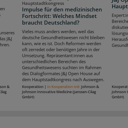
Hauptstadtkongress
Haupt
Impulse für den medizinischen
ten
s
Fortschritt: Welches Mindset
Expert:i
Bereich
braucht Deutschland?
diskutie
Vieles muss anders werden, weil das
unseres
lösungso
deutsche Gesundheitswesen nicht bleiben
as J&J
Herausf
kann, wie es ist. Doch Reformen werden
hren.
Gesundh
oft zerredet oder benötigen Jahre in der
Umsetzung. Repräsentant:innen aus
unterschiedlichen Bereichen des
Gesundheitswesens suchten im Rahmen
des Dialogformates J&J Open House auf
dem Hauptstadtkongress nach Auswegen.
son &
Kooperation
|
In Kooperation mit:
Johnson &
Kooperat
ilag
Johnson Innovative Medicine (Janssen-Cilag
Johnson I
GmbH)
GmbH)