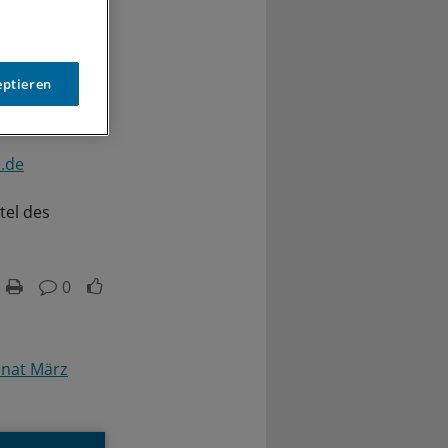
eptieren
.de
tel des
0
nat März