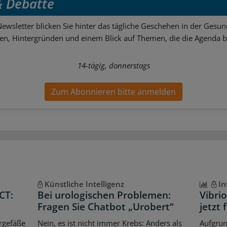
 & Debatte
ewsletter blicken Sie hinter das tägliche Geschehen in der Gesund
sen, Hintergründen und einem Blick auf Themen, die die Agenda 
14-tägig, donnerstags
Zum Abonnieren bitte anmelden
Künstliche Intelligenz
In
CT:
Bei urologischen Problemen:
Vibri
Fragen Sie Chatbot „Urobert“
jetzt 
rgefäße
Nein, es ist nicht immer Krebs: Anders als
Aufgrun