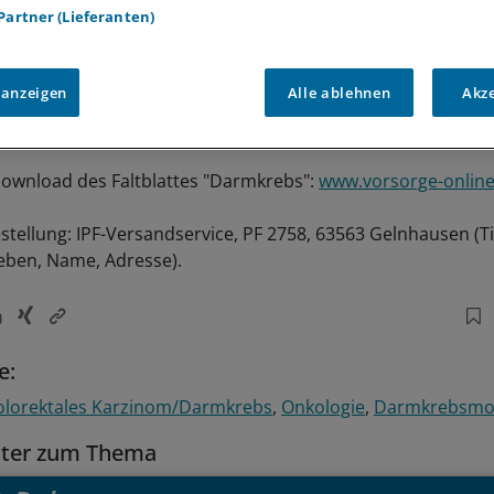
 Partner (Lieferanten)
 anzeigen
Alle ablehnen
Akz
ownload des Faltblattes "Darmkrebs":
www.vorsorge-online
estellung: IPF-Versandservice, PF 2758, 63563 Gelnhausen (Ti
geben, Name, Adresse).
e:
olorektales Karzinom/Darmkrebs
Onkologie
Darmkrebsmo
tter zum Thema