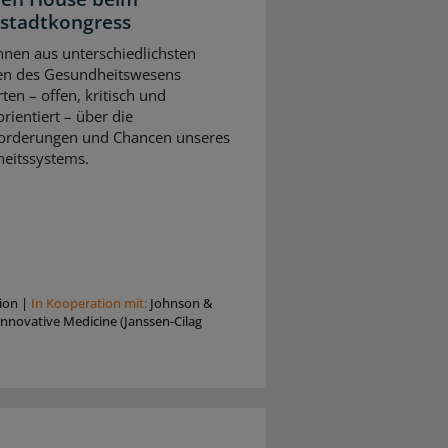
stadtkongress
nnen aus unterschiedlichsten
en des Gesundheitswesens
rten – offen, kritisch und
rientiert – über die
orderungen und Chancen unseres
eitssystems.
ion
|
In Kooperation mit:
Johnson &
nnovative Medicine (Janssen-Cilag