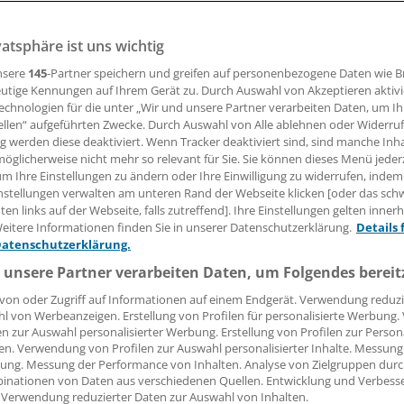
vatsphäre ist uns wichtig
14.03.2014, 09:34 Uhr
nsere
145
-Partner speichern und greifen auf personenbezogene Daten wie 
utige Kennungen auf Ihrem Gerät zu. Durch Auswahl von Akzeptieren aktivi
echnologien für die unter „Wir und unsere Partner verarbeiten Daten, um I
ellen“ aufgeführten Zwecke. Durch Auswahl von Alle ablehnen oder Widerruf
e Möglichkeiten der Darmkrebs-Früherkennung Labortests b
ng werden diese deaktiviert. Wenn Tracker deaktiviert sind, sind manche Inh
men auf dem Faltblatt "Darmkrebs" des Infozentrums für P
öglicherweise nicht mehr so relevant für Sie. Sie können dieses Menü jeder
um Ihre Einstellungen zu ändern oder Ihre Einwilligung zu widerrufen, indem
 (IPF).
nstellungen verwalten am unteren Rand der Webseite klicken [oder das sc
en links auf der Webseite, falls zutreffend]. Ihre Einstellungen gelten inner
 gibt es dabei zum immunologischen Stuhltest, zum enzym
eitere Informationen finden Sie in unserer Datenschutzerklärung.
Details 
zum Bluttest. Ergibt sich aus diesen Tests ein Verdacht, soll
Datenschutzerklärung.
gen, betont das IPF.
 unsere Partner verarbeiten Daten, um Folgendes bereit
von oder Zugriff auf Informationen auf einem Endgerät. Verwendung reduzi
l von Werbeanzeigen. Erstellung von Profilen für personalisierte Werbung
en zur Auswahl personalisierter Werbung. Erstellung von Profilen zur Person
en. Verwendung von Profilen zur Auswahl personalisierter Inhalte. Messung
ung. Messung der Performance von Inhalten. Analyse von Zielgruppen durch
inationen von Daten aus verschiedenen Quellen. Entwicklung und Verbess
 Verwendung reduzierter Daten zur Auswahl von Inhalten.