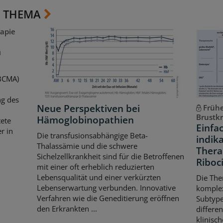
 THEMA
apie
m
(BCMA)
ng des
Neue Perspektiven bei
Frühe
Brustk
Hämoglobinopathien
ete
Einfa
r in
Die transfusionsabhängige Beta-
indik
Thalassämie und die schwere
Thera
Sichelzellkrankheit sind für die Betroffenen
Riboci
mit einer oft erheblich reduzierten
Lebensqualität und einer verkürzten
Die The
Lebenserwartung verbunden. Innovative
komple
Verfahren wie die Geneditierung eröffnen
Subtype
den Erkrankten ...
differe
klinisch