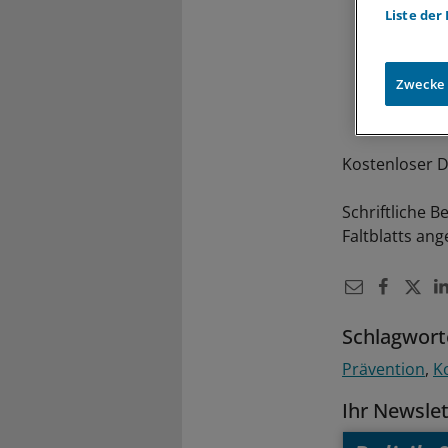
Liste der
Zwecke
Kostenloser D
Schriftliche B
Faltblatts an
Schlagwort
Prävention
K
Ihr Newsle