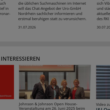
auch
die üblichen Suchmaschinen im Internet
sich Vi
ef in
will das Chat-Angebot der Uro-GmbH
und stär
oronar-
Nordrhein sachlicher informieren und
aktuell
erstmal beruhigen statt zu verunsichern.
des RKI
31.07.2026
30.07.2
 INTERESSIEREN
Johnson & Johnson Open House-
Video z
Veranstaltung am 26. Juni 2025 beim
J&J O