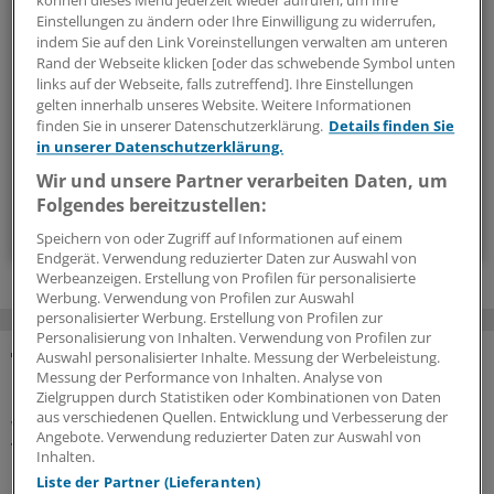
können dieses Menü jederzeit wieder aufrufen, um Ihre
Einstellungen zu ändern oder Ihre Einwilligung zu widerrufen,
Mit diesem Newsletter blicken Sie hinter das tägliche
indem Sie auf den Link Voreinstellungen verwalten am unteren
Geschehen in der Gesundheitspolitik. Mit Analysen,
Rand der Webseite klicken [oder das schwebende Symbol unten
Hintergründen und einem Blick auf Themen, die die Agenda
links auf der Webseite, falls zutreffend]. Ihre Einstellungen
gelten innerhalb unseres Website. Weitere Informationen
bestimmen.
finden Sie in unserer Datenschutzerklärung.
Details finden Sie
in unserer Datenschutzerklärung.
14-tägig, donnerstags
Wir und unsere Partner verarbeiten Daten, um
Folgendes bereitzustellen:
Zum Abonnieren bitte anmelden
Speichern von oder Zugriff auf Informationen auf einem
Endgerät. Verwendung reduzierter Daten zur Auswahl von
Werbeanzeigen. Erstellung von Profilen für personalisierte
Werbung. Verwendung von Profilen zur Auswahl
personalisierter Werbung. Erstellung von Profilen zur
Personalisierung von Inhalten. Verwendung von Profilen zur
Auswahl personalisierter Inhalte. Messung der Werbeleistung.
Messung der Performance von Inhalten. Analyse von
MEHR ZUM THEMA
Zielgruppen durch Statistiken oder Kombinationen von Daten
aus verschiedenen Quellen. Entwicklung und Verbesserung der
WIdO-Qualitätsmonitor 2026
Angebote. Verwendung reduzierter Daten zur Auswahl von
Tumoroperationen: Mindestmengen
Inhalten.
beschleunigen die Zentralisierung der
Liste der Partner (Lieferanten)