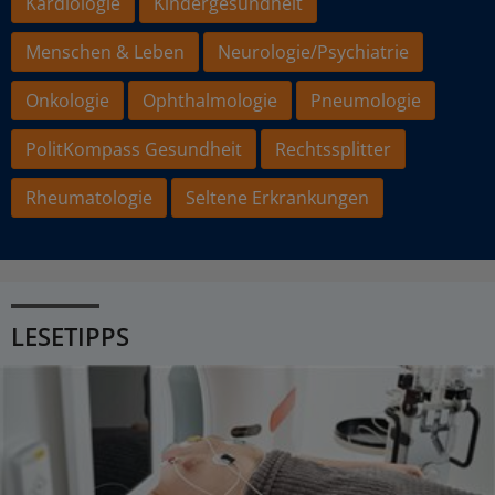
Kardiologie
Kindergesundheit
Menschen & Leben
Neurologie/Psychiatrie
Onkologie
Ophthalmologie
Pneumologie
PolitKompass Gesundheit
Rechtssplitter
Rheumatologie
Seltene Erkrankungen
LESETIPPS