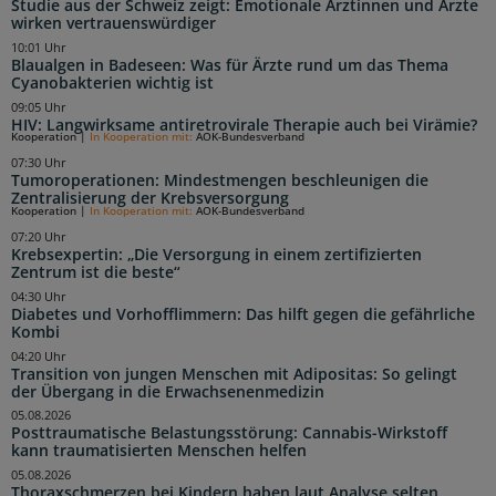
Studie aus der Schweiz zeigt: Emotionale Ärztinnen und Ärzte
wirken vertrauenswürdiger
10:01 Uhr
Blaualgen in Badeseen: Was für Ärzte rund um das Thema
Cyanobakterien wichtig ist
09:05 Uhr
HIV: Langwirksame antiretrovirale Therapie auch bei Virämie?
Kooperation
|
In Kooperation mit:
AOK-Bundesverband
07:30 Uhr
Tumoroperationen: Mindestmengen beschleunigen die
Zentralisierung der Krebsversorgung
Kooperation
|
In Kooperation mit:
AOK-Bundesverband
07:20 Uhr
Krebsexpertin: „Die Versorgung in einem zertifizierten
Zentrum ist die beste“
04:30 Uhr
Diabetes und Vorhofflimmern: Das hilft gegen die gefährliche
Kombi
04:20 Uhr
Transition von jungen Menschen mit Adipositas: So gelingt
der Übergang in die Erwachsenenmedizin
05.08.2026
Posttraumatische Belastungsstörung: Cannabis-Wirkstoff
kann traumatisierten Menschen helfen
05.08.2026
Thoraxschmerzen bei Kindern haben laut Analyse selten