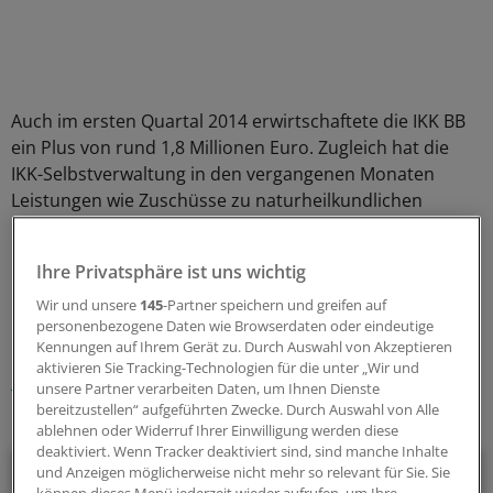
Auch im ersten Quartal 2014 erwirtschaftete die IKK BB
ein Plus von rund 1,8 Millionen Euro. Zugleich hat die
IKK-Selbstverwaltung in den vergangenen Monaten
Leistungen wie Zuschüsse zu naturheilkundlichen
Leistungen beschlossen.
(ami)
Ihre Privatsphäre ist uns wichtig
0
Wir und unsere
145
-Partner speichern und greifen auf
personenbezogene Daten wie Browserdaten oder eindeutige
Schlagworte:
Kennungen auf Ihrem Gerät zu. Durch Auswahl von Akzeptieren
aktivieren Sie Tracking-Technologien für die unter „Wir und
Krankenkassen
unsere Partner verarbeiten Daten, um Ihnen Dienste
bereitzustellen“ aufgeführten Zwecke. Durch Auswahl von Alle
Ihr Newsletter zum Thema
ablehnen oder Widerruf Ihrer Einwilligung werden diese
deaktiviert. Wenn Tracker deaktiviert sind, sind manche Inhalte
Politik & Debatte
und Anzeigen möglicherweise nicht mehr so relevant für Sie. Sie