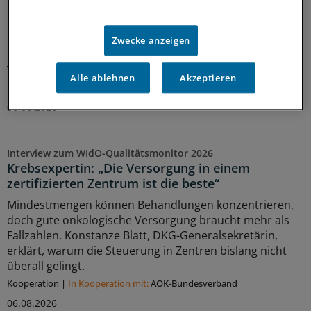
Krebsversorgung
Der WIdO-Qualitätsmonitor 2026 weist für mehrere
komplexe Tumoroperationen steigende Fallzahlen je
Zwecke anzeigen
Krankenhaus aus. Damit konzentriert sich die
Versorgung auf weniger Kliniken.
Alle ablehnen
Akzeptieren
Kooperation
|
In Kooperation mit:
AOK-Bundesverband
06.08.2026
Interview zum WIdO-Qualitätsmonitor 2026
Krebsexpertin: „Die Versorgung in einem
zertifizierten Zentrum ist die beste“
Mindestmengen können Behandlungen konzentrieren,
doch gute onkologische Versorgung braucht mehr als
Fallzahlen. Konstanze Blatt, DKG-Generalsekretärin,
erklärt, warum die Steuerung in Zentren bislang nicht
überall gelingt.
Kooperation
|
In Kooperation mit:
AOK-Bundesverband
06.08.2026