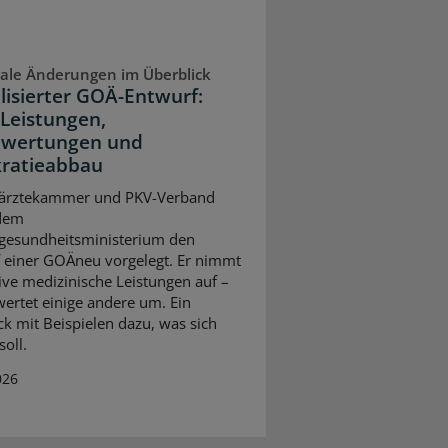
ale Änderungen im Überblick
lisierter GOÄ-Entwurf:
Leistungen,
wertungen und
ratieabbau
ärztekammer und PKV-Verband
dem
gesundheitsministerium den
 einer GOÄneu vorgelegt. Er nimmt
ive medizinische Leistungen auf –
ertet einige andere um. Ein
ck mit Beispielen dazu, was sich
oll.
026