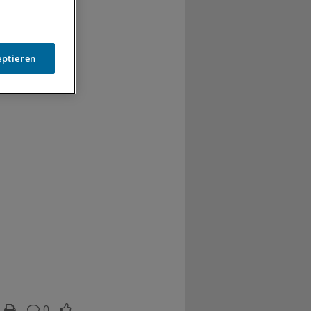
rt), den
nd Krieg
arten die
eptieren
0