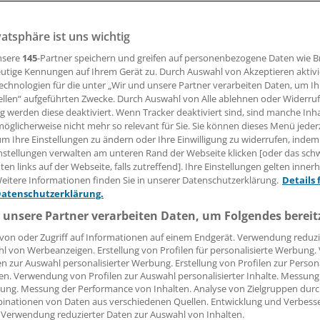
 interessierte Kollegen vom 12. bis 14. September in Berlin
Kongress "Kultur des Friedens" ein.
vatsphäre ist uns wichtig
nsere
145
-Partner speichern und greifen auf personenbezogene Daten wie 
utige Kennungen auf Ihrem Gerät zu. Durch Auswahl von Akzeptieren aktivi
18.06.2008, 05:00 Uhr
echnologien für die unter „Wir und unsere Partner verarbeiten Daten, um I
ellen“ aufgeführten Zwecke. Durch Auswahl von Alle ablehnen oder Widerruf
ng werden diese deaktiviert. Wenn Tracker deaktiviert sind, sind manche Inh
öglicherweise nicht mehr so relevant für Sie. Sie können dieses Menü jeder
um Ihre Einstellungen zu ändern oder Ihre Einwilligung zu widerrufen, indem
g wollen sich mehr als 40 Experten mit vier globalen Bedro
nstellungen verwalten am unteren Rand der Webseite klicken [oder das sc
en links auf der Webseite, falls zutreffend]. Ihre Einstellungen gelten inner
etzen: dem Klimawandel, dem Kampf um Ressourcen, der g
eitere Informationen finden Sie in unserer Datenschutzerklärung.
Details 
ng und der "Marginalisierung der Weltmehrheit". Zu den gel
Datenschutzerklärung.
hlen etwa der Friedensforscher Professor Johan Galtung, d
 unsere Partner verarbeiten Daten, um Folgendes bereit
ph Professor Oskar Negt, der ehemalige Leiter des UN-
schungsprogramms Professor Hartmut Graßl und die ehema
von oder Zugriff auf Informationen auf einem Endgerät. Verwendung reduzi
l von Werbeanzeigen. Erstellung von Profilen für personalisierte Werbung
sidentin Professor Rita Süssmuth.
en zur Auswahl personalisierter Werbung. Erstellung von Profilen zur Person
en. Verwendung von Profilen zur Auswahl personalisierter Inhalte. Messung
ten zudem die IPPNW-Gründungsmitglieder Professor Horst
ung. Messung der Performance von Inhalten. Analyse von Zielgruppen durch
inationen von Daten aus verschiedenen Quellen. Entwicklung und Verbess
rofessor Ulrich Gottstein. In einzelnen Seminaren und Wor
 Verwendung reduzierter Daten zur Auswahl von Inhalten.