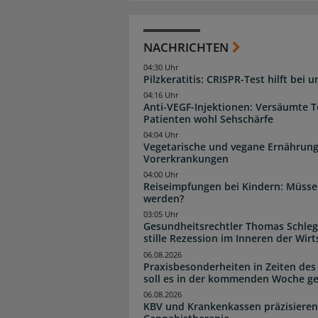
NACHRICHTEN
04:30 Uhr
Pilzkeratitis: CRISPR-Test hilft bei 
04:16 Uhr
Anti-VEGF-Injektionen: Versäumte 
Patienten wohl Sehschärfe
04:04 Uhr
Vegetarische und vegane Ernährung
Vorerkrankungen
04:00 Uhr
Reiseimpfungen bei Kindern: Müsse
werden?
03:05 Uhr
Gesundheitsrechtler Thomas Schlege
stille Rezession im Inneren der Wirt
06.08.2026
Praxisbesonderheiten in Zeiten des
soll es in der kommenden Woche g
06.08.2026
KBV und Krankenkassen präzisieren