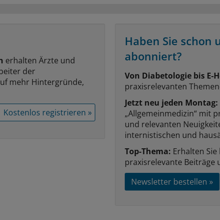
Haben Sie schon 
abonniert?
n
erhalten Ärzte und
beiter der
Von Diabetologie bis E-H
auf mehr Hintergründe,
praxisrelevanten Themen
Jetzt neu jeden Montag:
Kostenlos registrieren »
„Allgemeinmedizin“ mit p
und relevanten Neuigkei
internistischen und hausä
Top-Thema:
Erhalten Sie
praxisrelevante Beiträge 
Newsletter bestellen »