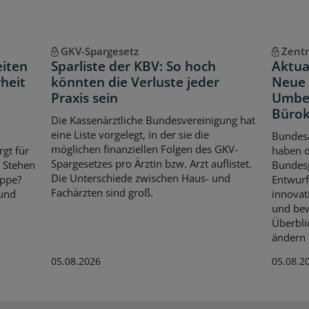
GKV-Spargesetz
Zentr
eiten
Sparliste der KBV: So hoch
Aktua
heit
könnten die Verluste jeder
Neue 
Praxis sein
Umbe
Bürok
Die Kassenärztliche Bundesvereinigung hat
eine Liste vorgelegt, in der sie die
Bundes
möglichen finanziellen Folgen des GKV-
rgt für
haben 
Spargesetzes pro Ärztin bzw. Arzt auflistet.
. Stehen
Bundes
Die Unterschiede zwischen Haus- und
ippe?
Entwurf
Fachärzten sind groß.
 und
innovat
und bew
Überbli
ändern s
05.08.2026
05.08.2