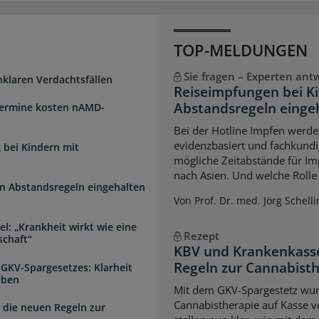
TOP-MELDUNGEN
Sie fragen – Experten ant
unklaren Verdachtsfällen
Reiseimpfungen bei K
Abstandsregeln einge
Termine kosten nAMD-
Bei der Hotline Impfen werde
evidenzbasiert und fachkundi
 bei Kindern mit
mögliche Zeitabstände für Im
nach Asien. Und welche Rolle s
n Abstandsregeln eingehalten
Von Prof. Dr. med. Jörg Schelli
l: „Krankheit wirkt wie eine
Rezept
schaft“
KBV und Krankenkasse
Regeln zur Cannabist
 GKV-Spargesetzes: Klarheit
eben
Mit dem GKV-Spargestetz wurd
Cannabistherapie auf Kasse v
 die neuen Regeln zur