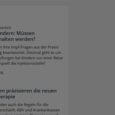
worten
indern: Müssen
halten werden?
n Ihre Impf-Fragen aus der Praxis
g beantwortet. Diesmal geht es um
pfungen bei Kindern vor einer Reise
pielt die Injektionsstelle?
ng
n präzisieren die neuen
herapie
en auch die Regeln für die
erschärft. KBV und Krankenkassen