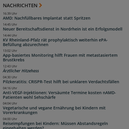
NACHRICHTEN
16:39 Uhr
AMD: Nachfüllbares Implantat statt Spritzen
14:45 Uhr
Neuer Bereitschaftsdienst in Nordrhein ist ein Erfolgsmodell
14:44 Uhr
KV Rheinland-Pfalz rät prophylaktisch weiterhin ePA-
Befüllung abzurechnen
13:02 Uhr
App-basiertes Monitoring hilft Frauen mit metastasiertem
Brustkrebs
12:43 Uhr
Ärztlicher Hitzehass
04:30 Uhr
Pilzkeratitis: CRISPR-Test hilft bei unklaren Verdachtsfällen
04:16 Uhr
Anti-VEGF-Injektionen: Versäumte Termine kosten nAMD-
Patienten wohl Sehschärfe
04:04 Uhr
Vegetarische und vegane Ernährung bei Kindern mit
Vorerkrankungen
04:00 Uhr
Reiseimpfungen bei Kindern: Müssen Abstandsregeln
eingehalten werden?