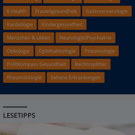
E-Health
Frauengesundheit
Gastroenterologie
Kardiologie
Kindergesundheit
Menschen & Leben
Neurologie/Psychiatrie
Onkologie
Ophthalmologie
Pneumologie
PolitKompass Gesundheit
Rechtssplitter
Rheumatologie
Seltene Erkrankungen
LESETIPPS