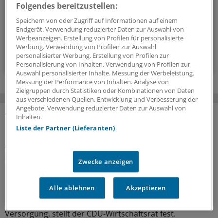
bestimmen.
Folgendes bereitzustellen:
Speichern von oder Zugriff auf Informationen auf einem
Endgerät. Verwendung reduzierter Daten zur Auswahl von
14-tägig, donnerstags
Werbeanzeigen. Erstellung von Profilen für personalisierte
Werbung. Verwendung von Profilen zur Auswahl
Zum Abonnieren bitte anmelden
personalisierter Werbung. Erstellung von Profilen zur
Personalisierung von Inhalten. Verwendung von Profilen zur
Auswahl personalisierter Inhalte. Messung der Werbeleistung.
Messung der Performance von Inhalten. Analyse von
Zielgruppen durch Statistiken oder Kombinationen von Daten
aus verschiedenen Quellen. Entwicklung und Verbesserung der
Angebote. Verwendung reduzierter Daten zur Auswahl von
Inhalten.
MEHR ZUM THEMA
Liste der Partner (Lieferanten)
Positionspapier
„Überbordende Bürokratie“: Wirtschaftsrat der
Zwecke anzeigen
CDU sorgt sich um Zukunft der
Pflegeinfrastruktur
Alle ablehnen
Akzeptieren
Bau, Erhalt und Modernisierung von Pflegeimmobilien
seien Voraussetzungen für den Erhalt der pflegerischen
Versorgung, stellt der CDU-Wirtschaftsrat fest.