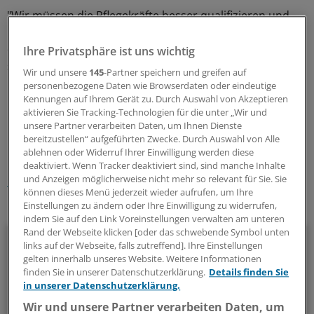
"Wir müssen die Pflegekräfte besser qualifizieren und
ihnen wieder mehr Eigenverantwortung geben." Auch
die
Akademisierung der Pflege
sei ein wichtiger Schritt –
Ihre Privatsphäre ist uns wichtig
sie dürfe aber nicht dazu führen, dass die Pflegekräfte
Wir und unsere
145
-Partner speichern und greifen auf
nicht mehr am Bett arbeiten, sagte Karagiannidis.
(iss)
personenbezogene Daten wie Browserdaten oder eindeutige
Kennungen auf Ihrem Gerät zu. Durch Auswahl von Akzeptieren
aktivieren Sie Tracking-Technologien für die unter „Wir und
0
unsere Partner verarbeiten Daten, um Ihnen Dienste
bereitzustellen“ aufgeführten Zwecke. Durch Auswahl von Alle
ablehnen oder Widerruf Ihrer Einwilligung werden diese
Schlagworte:
deaktiviert. Wenn Tracker deaktiviert sind, sind manche Inhalte
und Anzeigen möglicherweise nicht mehr so relevant für Sie. Sie
Pflege
Rettungswesen
Berufspolitik
AINS
können dieses Menü jederzeit wieder aufrufen, um Ihre
Einstellungen zu ändern oder Ihre Einwilligung zu widerrufen,
Ihr Newsletter zum Thema
indem Sie auf den Link Voreinstellungen verwalten am unteren
Rand der Webseite klicken [oder das schwebende Symbol unten
Politik & Debatte
links auf der Webseite, falls zutreffend]. Ihre Einstellungen
gelten innerhalb unseres Website. Weitere Informationen
Mit diesem Newsletter blicken Sie hinter das tägliche
finden Sie in unserer Datenschutzerklärung.
Details finden Sie
in unserer Datenschutzerklärung.
Geschehen in der Gesundheitspolitik. Mit Analysen,
Hintergründen und einem Blick auf Themen, die die Agenda
Wir und unsere Partner verarbeiten Daten, um