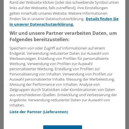
und Irritation bei den Patienten.“
Rand der Webseite klicken [oder das schwebende Symbol unten
links auf der Webseite, falls zutreffend]. Ihre Einstellungen
gelten innerhalb unseres Website. Weitere Informationen
Im Ernstfall Impfpflicht
finden Sie in unserer Datenschutzerklärung.
Details finden Sie
in unserer Datenschutzerklärung.
Wenn sich durch Aufklärung und Beratung keine breite
Wir und unsere Partner verarbeiten Daten, um
Immunisierung der Bevölkerung herstellen lasse, spricht
Folgendes bereitzustellen:
für Bergmann aus medizinischer Sicht vieles für eine
Impfpflicht. Sie auf bestimmte Altersgruppen
Speichern von oder Zugriff auf Informationen auf einem
Endgerät. Verwendung reduzierter Daten zur Auswahl von
einzugrenzen, ergibt für ihn wenig Sinn.
Werbeanzeigen. Erstellung von Profilen für personalisierte
Werbung. Verwendung von Profilen zur Auswahl
Die von der Politik beschlossene Priorisierung bei den
personalisierter Werbung. Erstellung von Profilen zur
Personalisierung von Inhalten. Verwendung von Profilen zur
PCR-Tests kann Bergmann nachvollziehen. Wichtig sei
Auswahl personalisierter Inhalte. Messung der Werbeleistung.
jetzt eine breite Diskussion auf Bundesebene darüber,
Messung der Performance von Inhalten. Analyse von
an welchen Stellen diese Tests gebraucht werden. Wenn
Zielgruppen durch Statistiken oder Kombinationen von Daten
aus verschiedenen Quellen. Entwicklung und Verbesserung der
Menschen Symptome haben und es einen positiven
Angebote. Verwendung reduzierter Daten zur Auswahl von
Schnelltest gibt, sei der PCR-Test eigentlich nicht mehr
Inhalten.
nötig, erläuterte er. „Wir brauchen die Tests überall da,
Liste der Partner (Lieferanten)
wo die Situation unklar ist und aus der Unklarheit
heraus möglicherweise ein Risiko entsteht“, sagte