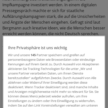
Impfkampagne investiert werden. In einem digitalen
Pressegespräch machte er sich für staatliche
Aufklärungskampagnen stark, die auf die Unsicherheiten
und Ängste der Menschen eingehen. Gefragt sind laut
Bergmann auch kreative Ideen, wie die Menschen besser
erreicht werden können, die nicht Deutsch sprechen.
„Müssen wir möglicherweise in Quartieren
Ansprechpartner benennen, die auf die Bevölkerung
Ihre Privatsphäre ist uns wichtig
zugehen?“ Auch gezielte Anstrengungen zur besseren
Wir und unsere
145
-Partner speichern und greifen auf
Beratung von Kindern und Jugendlichen hält er für
personenbezogene Daten wie Browserdaten oder eindeutige
sinnvoll.
Kennungen auf Ihrem Gerät zu. Durch Auswahl von Akzeptieren
aktivieren Sie Tracking-Technologien für die unter „Wir und
unsere Partner verarbeiten Daten, um Ihnen Dienste
Die niedergelassenen Ärztinnen und Ärzte würden
bereitzustellen“ aufgeführten Zwecke. Durch Auswahl von Alle
weiterhin intensiv zu Impfungen beraten und sie den
ablehnen oder Widerruf Ihrer Einwilligung werden diese
Patientinnen und Patienten empfehlen. Allerdings seien
deaktiviert. Wenn Tracker deaktiviert sind, sind manche Inhalte
die sich ständig ändernden Rahmenbedingungen, etwa
und Anzeigen möglicherweise nicht mehr so relevant für Sie. Sie
können dieses Menü jederzeit wieder aufrufen, um Ihre
beim Thema Impfabstände, nicht gerade hilfreich. „Sie
Einstellungen zu ändern oder Ihre Einwilligung zu widerrufen,
machen uns zu schaffen und sorgen für Unsicherheit
indem Sie auf den Link Voreinstellungen verwalten am unteren