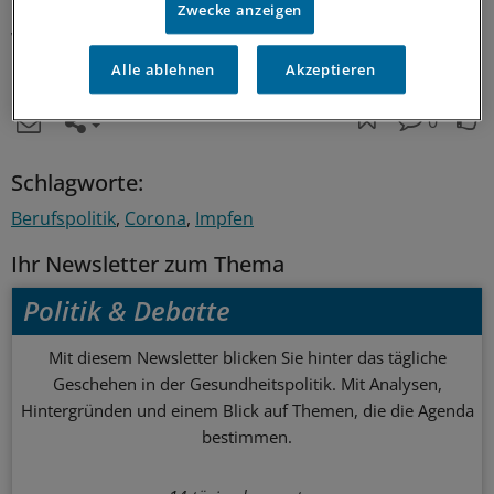
Bergmann. Wenn die PCR-Tests gezielter eingesetzt
Zwecke anzeigen
würden, könnten die Labore bald schon wieder zum
Normalbetrieb zurückkehren, erwartet er.
(iss)
Alle ablehnen
Akzeptieren
0
Schlagworte:
Berufspolitik
Corona
Impfen
Ihr Newsletter zum Thema
Politik & Debatte
Mit diesem Newsletter blicken Sie hinter das tägliche
Geschehen in der Gesundheitspolitik. Mit Analysen,
Hintergründen und einem Blick auf Themen, die die Agenda
bestimmen.