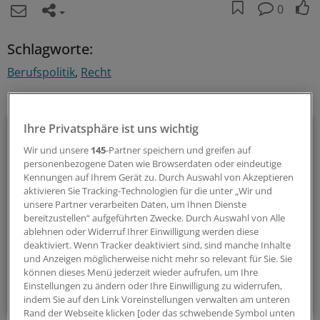
0
Schlagworte:
Berufspolitik
Recht
Ihr Newsletter zum Thema
Politik & Debatte
Ihre Privatsphäre ist uns wichtig
Wir und unsere
145
-Partner speichern und greifen auf
Mit diesem Newsletter blicken Sie hinter das tägliche
personenbezogene Daten wie Browserdaten oder eindeutige
Kennungen auf Ihrem Gerät zu. Durch Auswahl von Akzeptieren
Geschehen in der Gesundheitspolitik. Mit Analysen,
aktivieren Sie Tracking-Technologien für die unter „Wir und
Hintergründen und einem Blick auf Themen, die die Agenda
unsere Partner verarbeiten Daten, um Ihnen Dienste
bestimmen.
bereitzustellen“ aufgeführten Zwecke. Durch Auswahl von Alle
ablehnen oder Widerruf Ihrer Einwilligung werden diese
deaktiviert. Wenn Tracker deaktiviert sind, sind manche Inhalte
14-tägig, donnerstags
und Anzeigen möglicherweise nicht mehr so relevant für Sie. Sie
können dieses Menü jederzeit wieder aufrufen, um Ihre
Einstellungen zu ändern oder Ihre Einwilligung zu widerrufen,
Zum Abonnieren bitte anmelden
indem Sie auf den Link Voreinstellungen verwalten am unteren
Rand der Webseite klicken [oder das schwebende Symbol unten