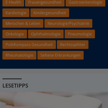
E-Health
Frauengesundheit
Gastroenterologie
Kardiologie
Kindergesundheit
Menschen & Leben
Neurologie/Psychiatrie
Onkologie
Ophthalmologie
Pneumologie
PolitKompass Gesundheit
Rechtssplitter
Rheumatologie
Seltene Erkrankungen
LESETIPPS