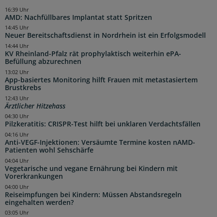
16:39 Uhr
AMD: Nachfüllbares Implantat statt Spritzen
14:45 Uhr
Neuer Bereitschaftsdienst in Nordrhein ist ein Erfolgsmodell
14:44 Uhr
KV Rheinland-Pfalz rät prophylaktisch weiterhin ePA-
Befüllung abzurechnen
13:02 Uhr
App-basiertes Monitoring hilft Frauen mit metastasiertem
Brustkrebs
12:43 Uhr
Ärztlicher Hitzehass
04:30 Uhr
Pilzkeratitis: CRISPR-Test hilft bei unklaren Verdachtsfällen
04:16 Uhr
Anti-VEGF-Injektionen: Versäumte Termine kosten nAMD-
Patienten wohl Sehschärfe
04:04 Uhr
Vegetarische und vegane Ernährung bei Kindern mit
Vorerkrankungen
04:00 Uhr
Reiseimpfungen bei Kindern: Müssen Abstandsregeln
eingehalten werden?
03:05 Uhr