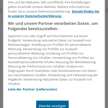
links auf der Webseite, falls zutreffend]. Ihre Einstellungen
gelten innerhalb unseres Website. Weitere Informationen
finden Sie in unserer Datenschutzerklärung.
Details finden Sie
in unserer Datenschutzerklärung.
Wir und unsere Partner verarbeiten Daten, um
MEHR ZUM THEMA
Folgendes bereitzustellen:
Notfallversorgung
Speichern von oder Zugriff auf Informationen auf einem
Neuer Bereitschaftsdienst in Nordrhein ist ein
Endgerät. Verwendung reduzierter Daten zur Auswahl von
Erfolgsmodell
Werbeanzeigen. Erstellung von Profilen für personalisierte
Werbung. Verwendung von Profilen zur Auswahl
In nur zwölf Stunden waren die 6.000 Fahrdienste
personalisierter Werbung. Erstellung von Profilen zur
vergeben: Der neu strukturierte ärztliche
Personalisierung von Inhalten. Verwendung von Profilen zur
Bereitschaftsdienst in Nordrhein wird gut angenommen.
Auswahl personalisierter Inhalte. Messung der Werbeleistung.
Messung der Performance von Inhalten. Analyse von
Zuständig sind spezielle Kooperationsmediziner.
Zielgruppen durch Statistiken oder Kombinationen von Daten
aus verschiedenen Quellen. Entwicklung und Verbesserung der
07.08.2026
Angebote. Verwendung reduzierter Daten zur Auswahl von
Inhalten.
Liste der Partner (Lieferanten)
Sparpaket sorgt für Unsicherheit
Praxisbesonderheiten in Zeiten des GKV-
Spargesetzes: Klarheit soll es in der kommenden
Zwecke anzeigen
Woche geben