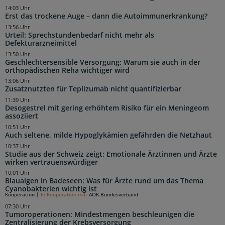
14:03 Uhr
Erst das trockene Auge – dann die Autoimmunerkrankung?
13:56 Uhr
Urteil: Sprechstundenbedarf nicht mehr als
Defekturarzneimittel
13:50 Uhr
Geschlechtersensible Versorgung: Warum sie auch in der
orthopädischen Reha wichtiger wird
13:06 Uhr
Zusatznutzten für Teplizumab nicht quantifizierbar
11:39 Uhr
Desogestrel mit gering erhöhtem Risiko für ein Meningeom
assoziiert
10:51 Uhr
Auch seltene, milde Hypoglykämien gefährden die Netzhaut
10:37 Uhr
Studie aus der Schweiz zeigt: Emotionale Ärztinnen und Ärzte
wirken vertrauenswürdiger
10:01 Uhr
Blaualgen in Badeseen: Was für Ärzte rund um das Thema
Cyanobakterien wichtig ist
Kooperation
|
In Kooperation mit:
AOK-Bundesverband
07:30 Uhr
Tumoroperationen: Mindestmengen beschleunigen die
Zentralisierung der Krebsversorgung