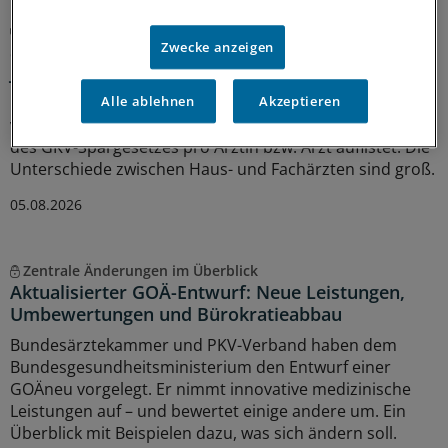
GKV-Spargesetz
Sparliste der KBV: So hoch könnten die Verluste
Zwecke anzeigen
jeder Praxis sein
Die Kassenärztliche Bundesvereinigung hat eine Liste
Alle ablehnen
Akzeptieren
vorgelegt, in der sie die möglichen finanziellen Folgen
des GKV-Spargesetzes pro Ärztin bzw. Arzt auflistet. Die
Unterschiede zwischen Haus- und Fachärzten sind groß.
05.08.2026
Zentrale Änderungen im Überblick
Aktualisierter GOÄ-Entwurf: Neue Leistungen,
Umbewertungen und Bürokratieabbau
Bundesärztekammer und PKV-Verband haben dem
Bundesgesundheitsministerium den Entwurf einer
GOÄneu vorgelegt. Er nimmt innovative medizinische
Leistungen auf – und bewertet einige andere um. Ein
Überblick mit Beispielen dazu, was sich ändern soll.