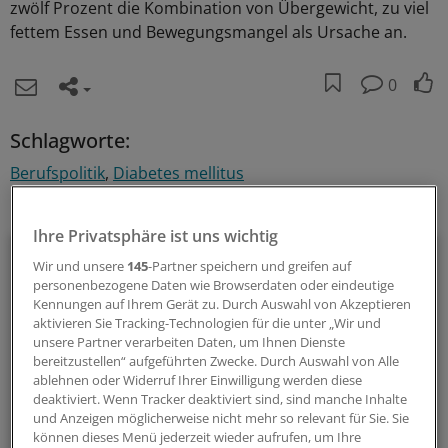
zwölf Prozent die Kombination von Übergewicht, zu viel
fettem Essen und Bewegungsmangel als Ursache an.
0
Schlagworte:
Berufspolitik
Diabetes mellitus
Ihr Newsletter zum Thema
Ihre Privatsphäre ist uns wichtig
Politik & Debatte
Wir und unsere
145
-Partner speichern und greifen auf
personenbezogene Daten wie Browserdaten oder eindeutige
Mit diesem Newsletter blicken Sie hinter das tägliche
Kennungen auf Ihrem Gerät zu. Durch Auswahl von Akzeptieren
Geschehen in der Gesundheitspolitik. Mit Analysen,
aktivieren Sie Tracking-Technologien für die unter „Wir und
unsere Partner verarbeiten Daten, um Ihnen Dienste
Hintergründen und einem Blick auf Themen, die die Agenda
bereitzustellen“ aufgeführten Zwecke. Durch Auswahl von Alle
bestimmen.
ablehnen oder Widerruf Ihrer Einwilligung werden diese
deaktiviert. Wenn Tracker deaktiviert sind, sind manche Inhalte
und Anzeigen möglicherweise nicht mehr so relevant für Sie. Sie
14-tägig, donnerstags
können dieses Menü jederzeit wieder aufrufen, um Ihre