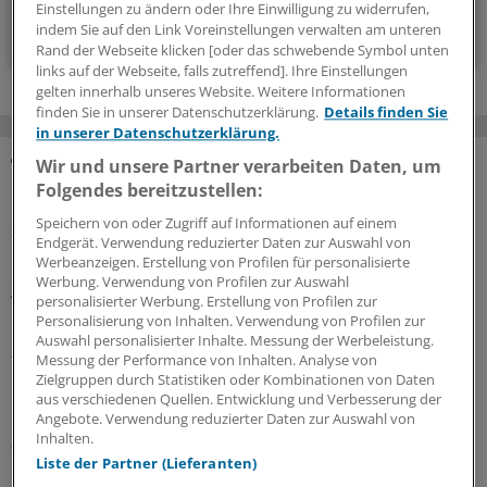
Einstellungen zu ändern oder Ihre Einwilligung zu widerrufen,
indem Sie auf den Link Voreinstellungen verwalten am unteren
Zum Abonnieren bitte anmelden
Rand der Webseite klicken [oder das schwebende Symbol unten
links auf der Webseite, falls zutreffend]. Ihre Einstellungen
gelten innerhalb unseres Website. Weitere Informationen
finden Sie in unserer Datenschutzerklärung.
Details finden Sie
in unserer Datenschutzerklärung.
Wir und unsere Partner verarbeiten Daten, um
MEHR ZUM THEMA
Folgendes bereitzustellen:
Speichern von oder Zugriff auf Informationen auf einem
Sparpaket sorgt für Unsicherheit
Endgerät. Verwendung reduzierter Daten zur Auswahl von
Praxisbesonderheiten in Zeiten des GKV-
Werbeanzeigen. Erstellung von Profilen für personalisierte
Spargesetzes: Klarheit soll es in der kommenden
Werbung. Verwendung von Profilen zur Auswahl
Woche geben
personalisierter Werbung. Erstellung von Profilen zur
Personalisierung von Inhalten. Verwendung von Profilen zur
Ein Passus des Beitragssatzstabilisierungsgesetz sorgt
Auswahl personalisierter Inhalte. Messung der Werbeleistung.
für Unruhe unter Ärztinnen und Ärzten. Stehen die
Messung der Performance von Inhalten. Analyse von
Zielgruppen durch Statistiken oder Kombinationen von Daten
Praxisbesonderheiten auf der Kippe? Oder eher doch
aus verschiedenen Quellen. Entwicklung und Verbesserung der
nicht? Kassenärzte und Krankenkassen verhandeln.
Angebote. Verwendung reduzierter Daten zur Auswahl von
Inhalten.
06.08.2026
Liste der Partner (Lieferanten)