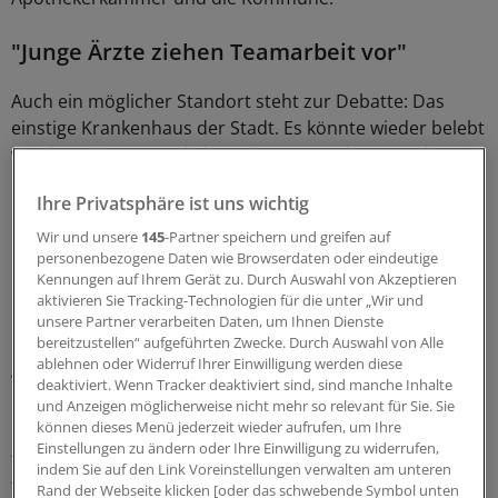
"Junge Ärzte ziehen Teamarbeit vor"
Auch ein möglicher Standort steht zur Debatte: Das
einstige Krankenhaus der Stadt. Es könnte wieder belebt
werden mit Arzt- und Therapiepraxen, als Stätte der
Begegnung und soziales Zentrum für Jung und Alt.
Ihre Privatsphäre ist uns wichtig
"Denkbar wäre zudem eine kleine Krankenstation, in der
Wir und unsere
145
-Partner speichern und greifen auf
personenbezogene Daten wie Browserdaten oder eindeutige
Hausärzte ältere oder chronisch kranke Patienten ein
Kennungen auf Ihrem Gerät zu. Durch Auswahl von Akzeptieren
oder zwei Nächte überwachen können, wenn etwa
aktivieren Sie Tracking-Technologien für die unter „Wir und
Blutzucker oder Blutdruck über längere Zeit zu
unsere Partner verarbeiten Daten, um Ihnen Dienste
kontrollieren sind", so Herrmann. So ließen sich
bereitzustellen“ aufgeführten Zwecke. Durch Auswahl von Alle
ablehnen oder Widerruf Ihrer Einwilligung werden diese
gleichzeitig stationäre Einweisungen reduzieren.
deaktiviert. Wenn Tracker deaktiviert sind, sind manche Inhalte
und Anzeigen möglicherweise nicht mehr so relevant für Sie. Sie
Herrmann zeigt sich überzeugt: Nicht nur der
können dieses Menü jederzeit wieder aufrufen, um Ihre
demografische Wandel und die Zunahme älterer und
Einstellungen zu ändern oder Ihre Einwilligung zu widerrufen,
indem Sie auf den Link Voreinstellungen verwalten am unteren
chronisch kranker Patienten
machten einen
Rand der Webseite klicken [oder das schwebende Symbol unten