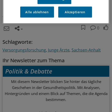
"Eben ein umfassendes, funktionierendes Netzwerk, das
auch Jungen und Alten die Chance einräumt, sich
Alle ablehnen
Akzeptieren
gegenseitig zu unterstützen", so Herrmann
. (zie)
0
Schlagworte:
Versorgungsforschung
Junge Ärzte
Sachsen-Anhalt
Ihr Newsletter zum Thema
Politik & Debatte
Mit diesem Newsletter blicken Sie hinter das tägliche
Geschehen in der Gesundheitspolitik. Mit Analysen,
Hintergründen und einem Blick auf Themen, die die Agenda
bestimmen.