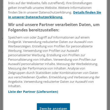
Strukturwandel der medizinischen Versorgung
links auf der Webseite, falls zutreffend]. Ihre Einstellungen
erforderlich. Vor allem junge Mediziner verlangten ihn.
gelten innerhalb unseres Website. Weitere Informationen
finden Sie in unserer Datenschutzerklärung.
Details finden Sie
in unserer Datenschutzerklärung.
"Schreiben wir Altes weiter fort, finden wir nie genügend
niederlassungswillige Ärzte." Die neue Generation habe
Wir und unsere Partner verarbeiten Daten, um
Folgendes bereitzustellen:
andere Vorstellungen von der Niederlassung als die
jetzige.
Speichern von oder Zugriff auf Informationen auf einem
Endgerät. Verwendung reduzierter Daten zur Auswahl von
Werbeanzeigen. Erstellung von Profilen für personalisierte
"Junge Ärzte wollen mit anderen kooperieren, ziehen oft
Werbung. Verwendung von Profilen zur Auswahl
Teamarbeit vor, möchten zwischen Voll- und Teilzeit
personalisierter Werbung. Erstellung von Profilen zur
selbst entscheiden können und möglichst keine
Personalisierung von Inhalten. Verwendung von Profilen zur
Auswahl personalisierter Inhalte. Messung der Werbeleistung.
finanziellen Risiken tragen."
Messung der Performance von Inhalten. Analyse von
Zielgruppen durch Statistiken oder Kombinationen von Daten
Dies in Einklang mit guter, flächendeckender
aus verschiedenen Quellen. Entwicklung und Verbesserung der
Angebote. Verwendung reduzierter Daten zur Auswahl von
medizinischer Versorgung zu bringen, ist das Ziel. Für
Inhalten.
Herrmann schließt Primärversorgung deshalb auch
Liste der Partner (Lieferanten)
Pflege, Sozialarbeit, Gesundheitsvorsorge und
bürgerschaftliches Engagement ein.
Zwecke anzeigen