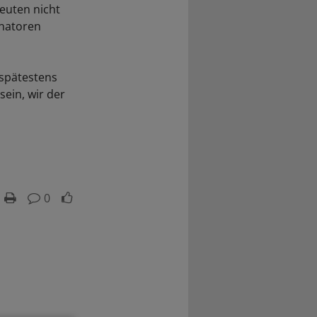
euten nicht
inatoren
 spätestens
ein, wir der
0