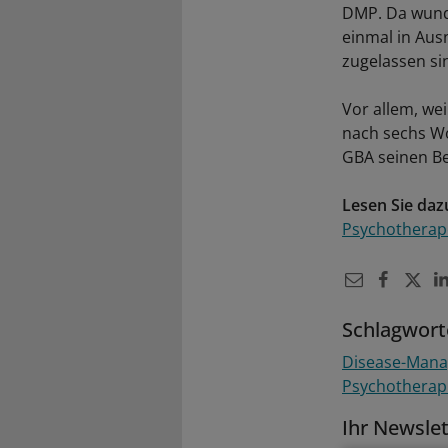
DMP. Da wunde
einmal in Au
zugelassen sin
Vor allem, we
nach sechs Wo
GBA seinen B
Lesen Sie daz
Psychotherap
Schlagwort
Disease-Man
Psychotherap
Ihr Newsle