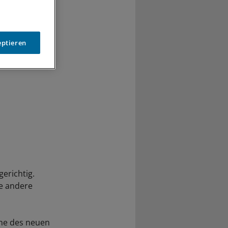
eptieren
gerichtig.
ne andere
ne des neuen