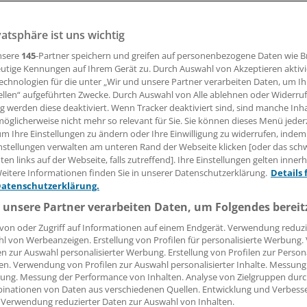
iertes Behandlungsprogramm sorgt für Ärger. Beim DMP De
sychotherapeuten unterfordert.
vatsphäre ist uns wichtig
nsere
145
-Partner speichern und greifen auf personenbezogene Daten wie 
utige Kennungen auf Ihrem Gerät zu. Durch Auswahl von Akzeptieren aktivi
echnologien für die unter „Wir und unsere Partner verarbeiten Daten, um I
nno Fricke
ellen“ aufgeführten Zwecke. Durch Auswahl von Alle ablehnen oder Widerruf
ng werden diese deaktiviert. Wenn Tracker deaktiviert sind, sind manche Inh
öglicherweise nicht mehr so relevant für Sie. Sie können dieses Menü jeder
19.08.2019, 16:17 Uhr
um Ihre Einstellungen zu ändern oder Ihre Einwilligung zu widerrufen, indem
nstellungen verwalten am unteren Rand der Webseite klicken [oder das sc
en links auf der Webseite, falls zutreffend]. Ihre Einstellungen gelten inner
eitere Informationen finden Sie in unserer Datenschutzerklärung.
Details 
Datenschutzerklärung.
t unumstritten . Bei den Beschäftigten im Gesundheits- und
 unsere Partner verarbeiten Daten, um Folgendes bereit
sche Erkrankungen mit 13 Arbeitsunfähigkeitstagen je geset
an dritter Stelle hinter den Verletzungen und den Herz-Krei
von oder Zugriff auf Informationen auf einem Endgerät. Verwendung reduzi
.
l von Werbeanzeigen. Erstellung von Profilen für personalisierte Werbung
en zur Auswahl personalisierter Werbung. Erstellung von Profilen zur Person
en. Verwendung von Profilen zur Auswahl personalisierter Inhalte. Messung
ertes Behandlungsprogramm (DMP) für die Diagnose Depres
ung. Messung der Performance von Inhalten. Analyse von Zielgruppen durch
lig. Mit einer hochumstrittenen Entscheidung hat sie der 
inationen von Daten aus verschiedenen Quellen. Entwicklung und Verbess
 Verwendung reduzierter Daten zur Auswahl von Inhalten.
uss (GBA) nun auf den Weg gebracht. Vor dem Start zust