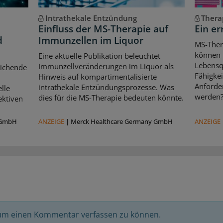
Intrathekale Entzündung
Thera
Einfluss der MS-Therapie auf
Ein er
d
Immunzellen im Liquor
MS-Ther
können l
Eine aktuelle Publikation beleuchtet
Lebensqu
Immunzellveränderungen im Liquor als
eichende
Fähigkei
Hinweis auf kompartimentalisierte
d
Anforde
intrathekale Entzündungsprozesse. Was
lle
werden
dies für die MS-Therapie bedeuten könnte.
ektiven
 GmbH
ANZEIGE
|
Merck Healthcare Germany GmbH
ANZEIGE
 um einen Kommentar verfassen zu können.