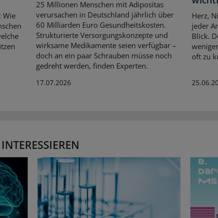
wichti
25 Millionen Menschen mit Adipositas
verursachen in Deutschland jährlich über
: Wie
Herz, N
60 Milliarden Euro Gesundheitskosten.
nschen
jeder A
Strukturierte Versorgungskonzepte und
welche
Blick. 
wirksame Medikamente seien verfügbar –
utzen
weniger
doch an ein paar Schrauben müsse noch
oft zu 
gedreht werden, finden Experten.
17.07.2026
25.06.2
 INTERESSIEREN