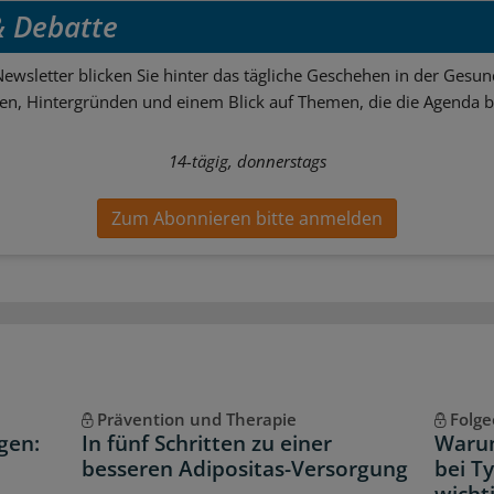
 & Debatte
ewsletter blicken Sie hinter das tägliche Geschehen in der Gesund
sen, Hintergründen und einem Blick auf Themen, die die Agenda 
14-tägig, donnerstags
Zum Abonnieren bitte anmelden
Prävention und Therapie
Folg
gen:
In fünf Schritten zu einer
Waru
besseren Adipositas-Versorgung
bei T