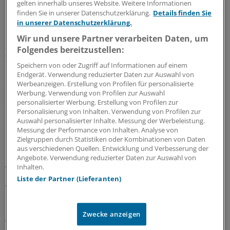
gelten innerhalb unseres Website. Weitere Informationen
finden Sie in unserer Datenschutzerklärung.
Details finden Sie
Dabei besitze die
translationale Onkologie
ein hohes
in unserer Datenschutzerklärung.
Potenzial, immer wirksamere und gezieltere Therapien
Wir und unsere Partner verarbeiten Daten, um
zu entwickeln. Charakteristisch sei dafür die
Folgendes bereitzustellen:
Zusammenarbeit von Forschung und klinischer Praxis in
Speichern von oder Zugriff auf Informationen auf einem
interdisziplinären Teams. quot;Wir brauchen dazu
Endgerät. Verwendung reduzierter Daten zur Auswahl von
dauerhafte Strukturen mit langfristigen beruflichen
Werbeanzeigen. Erstellung von Profilen für personalisierte
Werbung. Verwendung von Profilen zur Auswahl
Perspektiven für Nachwuchswissenschaftler, die auch
personalisierter Werbung. Erstellung von Profilen zur
die Vereinbarkeit von Familie und Beruf erlaubenquot;,
Personalisierung von Inhalten. Verwendung von Profilen zur
so Boßerhoff.
Auswahl personalisierter Inhalte. Messung der Werbeleistung.
Messung der Performance von Inhalten. Analyse von
Zielgruppen durch Statistiken oder Kombinationen von Daten
Die Deutsche Krebshilfe gehe mit diesen
aus verschiedenen Quellen. Entwicklung und Verbesserung der
Förderprojekten in Vorleistung, so
Angebote. Verwendung reduzierter Daten zur Auswahl von
Inhalten.
Vorstandsvorsitzender Gerd Nettekoven. Denn
Liste der Partner (Lieferanten)
grundsätzlich sei es Aufgabe der Gesundheits- und
Forschungspolitik, auch für den wissenschaftlichen
Nachwuchs attraktive Arbeitsbedingungen zu schaffen.
Zwecke anzeigen
(HL)