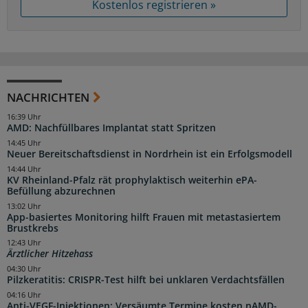
Kostenlos registrieren »
NACHRICHTEN
16:39 Uhr
AMD: Nachfüllbares Implantat statt Spritzen
14:45 Uhr
Neuer Bereitschaftsdienst in Nordrhein ist ein Erfolgsmodell
14:44 Uhr
KV Rheinland-Pfalz rät prophylaktisch weiterhin ePA-
Befüllung abzurechnen
13:02 Uhr
App-basiertes Monitoring hilft Frauen mit metastasiertem
Brustkrebs
12:43 Uhr
Ärztlicher Hitzehass
04:30 Uhr
Pilzkeratitis: CRISPR-Test hilft bei unklaren Verdachtsfällen
04:16 Uhr
Anti-VEGF-Injektionen: Versäumte Termine kosten nAMD-