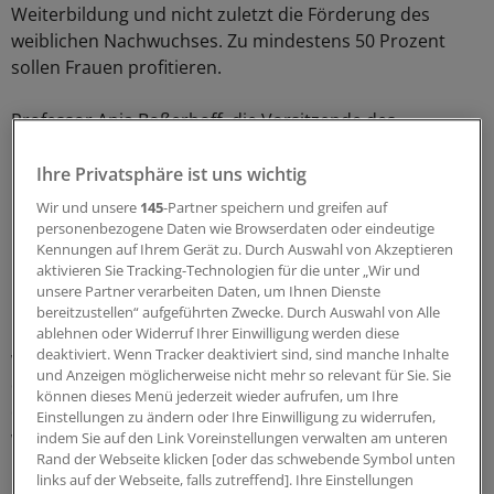
Weiterbildung und nicht zuletzt die Förderung des
weiblichen Nachwuchses. Zu mindestens 50 Prozent
sollen Frauen profitieren.
Professor Anja Boßerhoff, die Vorsitzende des
Fachausschusses Nachwuchsförderung wies auf eine
Untersuchung des Wissenschaftsrats hin, wonach 2010
Ihre Privatsphäre ist uns wichtig
nur 18,5 Prozent der ärztlichen und 7,7 Prozent der
Wir und unsere
145
-Partner speichern und greifen auf
nichtärztlichen wissenschaftlichen Mitarbeiter in
personenbezogene Daten wie Browserdaten oder eindeutige
Kennungen auf Ihrem Gerät zu. Durch Auswahl von Akzeptieren
unbefristeten Beschäftigungsverhältnissen an den
aktivieren Sie Tracking-Technologien für die unter „Wir und
Hochschulen tätig waren.
unsere Partner verarbeiten Daten, um Ihnen Dienste
bereitzustellen“ aufgeführten Zwecke. Durch Auswahl von Alle
Bei rund der Hälfte der nichtärztlichen Wissenschaftler
ablehnen oder Widerruf Ihrer Einwilligung werden diese
deaktiviert. Wenn Tracker deaktiviert sind, sind manche Inhalte
war die Befristungsdauer kürzer als 18 Monate. Damit
und Anzeigen möglicherweise nicht mehr so relevant für Sie. Sie
drohe ein Mangel an Nachwuchswissenschaftlern, was
können dieses Menü jederzeit wieder aufrufen, um Ihre
die Forschungskultur in der Onkologie aus der Bahn
Einstellungen zu ändern oder Ihre Einwilligung zu widerrufen,
werfen könnte, kritisierte Boßerhoff.
indem Sie auf den Link Voreinstellungen verwalten am unteren
Rand der Webseite klicken [oder das schwebende Symbol unten
links auf der Webseite, falls zutreffend]. Ihre Einstellungen
Politik in der Verantwortung