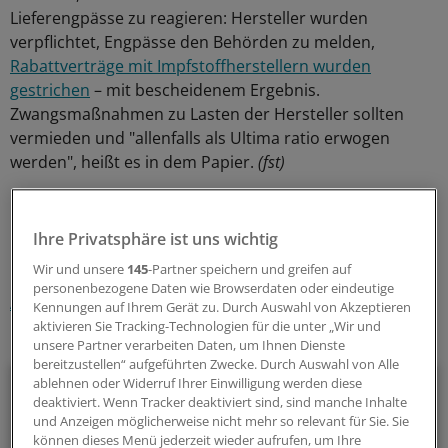
Lieferengpässe zu reagieren: Hersteller wurden
verpflichtet, Engpässe den Behörden zu melden,
Rabattverträge mit Impfstoffherstellern wurden
gestrichen
– mit bescheidenem Ergebnis.
Zwangsmaßnahmen zu Lasten der Hersteller sollten
vermieden und "allenfalls als Ultima ratio erwogen
werden", heißt es in dem Papier.
(fst)
0
Ihre Privatsphäre ist uns wichtig
Schlagworte:
Wir und unsere
145
-Partner speichern und greifen auf
personenbezogene Daten wie Browserdaten oder eindeutige
Arzneimittelpolitik
Hessen
Saarland
Kennungen auf Ihrem Gerät zu. Durch Auswahl von Akzeptieren
aktivieren Sie Tracking-Technologien für die unter „Wir und
Ihr Newsletter zum Thema
unsere Partner verarbeiten Daten, um Ihnen Dienste
bereitzustellen“ aufgeführten Zwecke. Durch Auswahl von Alle
Politik & Debatte
ablehnen oder Widerruf Ihrer Einwilligung werden diese
deaktiviert. Wenn Tracker deaktiviert sind, sind manche Inhalte
und Anzeigen möglicherweise nicht mehr so relevant für Sie. Sie
Mit diesem Newsletter blicken Sie hinter das tägliche
können dieses Menü jederzeit wieder aufrufen, um Ihre