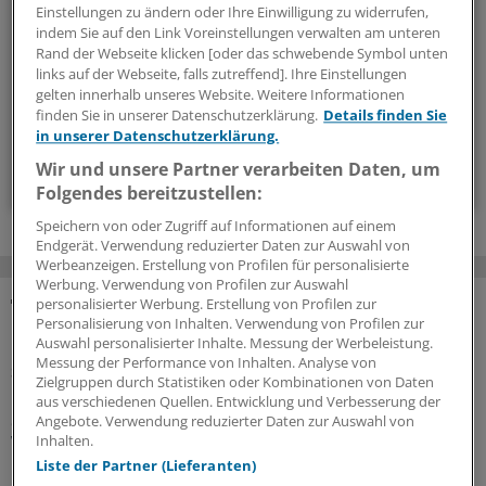
Geschehen in der Gesundheitspolitik. Mit Analysen,
Einstellungen zu ändern oder Ihre Einwilligung zu widerrufen,
Hintergründen und einem Blick auf Themen, die die Agenda
indem Sie auf den Link Voreinstellungen verwalten am unteren
Rand der Webseite klicken [oder das schwebende Symbol unten
bestimmen.
links auf der Webseite, falls zutreffend]. Ihre Einstellungen
gelten innerhalb unseres Website. Weitere Informationen
14-tägig, donnerstags
finden Sie in unserer Datenschutzerklärung.
Details finden Sie
in unserer Datenschutzerklärung.
Wir und unsere Partner verarbeiten Daten, um
Zum Abonnieren bitte anmelden
Folgendes bereitzustellen:
Speichern von oder Zugriff auf Informationen auf einem
Endgerät. Verwendung reduzierter Daten zur Auswahl von
Werbeanzeigen. Erstellung von Profilen für personalisierte
Werbung. Verwendung von Profilen zur Auswahl
personalisierter Werbung. Erstellung von Profilen zur
Personalisierung von Inhalten. Verwendung von Profilen zur
MEHR ZUM THEMA
Auswahl personalisierter Inhalte. Messung der Werbeleistung.
Messung der Performance von Inhalten. Analyse von
Sparpaket sorgt für Unsicherheit
Zielgruppen durch Statistiken oder Kombinationen von Daten
Praxisbesonderheiten in Zeiten des GKV-
aus verschiedenen Quellen. Entwicklung und Verbesserung der
Spargesetzes: Klarheit soll es in der kommenden
Angebote. Verwendung reduzierter Daten zur Auswahl von
Woche geben
Inhalten.
Liste der Partner (Lieferanten)
Ein Passus des Beitragssatzstabilisierungsgesetz sorgt