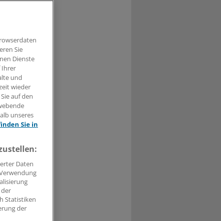
0
schen Januar
 genommen,
Browserdaten
eren Sie
hnen Dienste
 Ihrer
alte und
zeit wieder
 Sie auf den
hwebende
halb unseres
finden Sie in
zustellen:
erter Daten
. Verwendung
alisierung
 der
 Statistiken
erung der