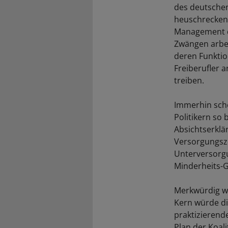
des deutschen
heuschreckena
Management d
Zwängen arbei
deren Funktio
Freiberufler 
treiben.
Immerhin sche
Politikern so 
Absichtserklä
Versorgungsze
Unterversorgu
Minderheits-G
Merkwürdig wie
Kern würde di
praktizierende
Plan der Koal