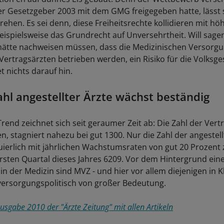
er Gesetzgeber 2003 mit dem GMG freigegeben hatte, lässt s
ehen. Es sei denn, diese Freiheitsrechte kollidieren mit hö
eispielsweise das Grundrecht auf Unversehrtheit. Will sage
ätte nachweisen müssen, dass die Medizinischen Versorgu
Vertragsärzten betrieben werden, ein Risiko für die Volksge
t nichts darauf hin.
ahl angestellter Ärzte wächst beständig
Trend zeichnet sich seit geraumer Zeit ab: Die Zahl der Vertr
n, stagniert nahezu bei gut 1300. Nur die Zahl der angestel
ierlich mit jährlichen Wachstumsraten von gut 20 Prozent
ersten Quartal dieses Jahres 6209. Vor dem Hintergrund ein
in der Medizin sind MVZ - und hier vor allem diejenigen in Kl
versorgungspolitisch von großer Bedeutung.
sgabe 2010 der "Ärzte Zeitung" mit allen Artikeln