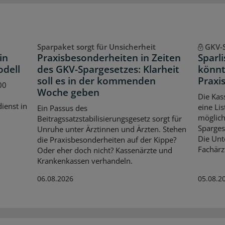
Sparpaket sorgt für Unsicherheit
GKV-
in
Praxisbesonderheiten in Zeiten
Sparl
odell
des GKV-Spargesetzes: Klarheit
könnt
soll es in der kommenden
Praxis
00
Woche geben
Die Kas
dienst in
eine Lis
Ein Passus des
möglich
Beitragssatzstabilisierungsgesetz sorgt für
Spargese
Unruhe unter Ärztinnen und Ärzten. Stehen
Die Unt
die Praxisbesonderheiten auf der Kippe?
Fachärz
Oder eher doch nicht? Kassenärzte und
Krankenkassen verhandeln.
06.08.2026
05.08.2