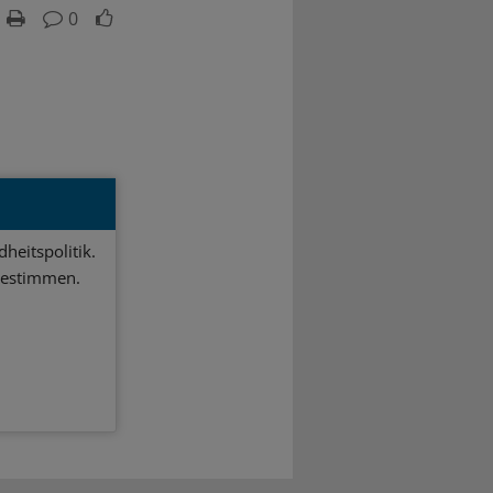
0
heitspolitik.
bestimmen.