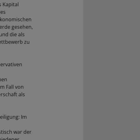
 Kapital
ges
 ökonomischen
ferde gesehen,
und die als
wettbewerb zu
servativen
hen
m Fall von
rschaft als
eiligung: Im
stisch war der
hiedener