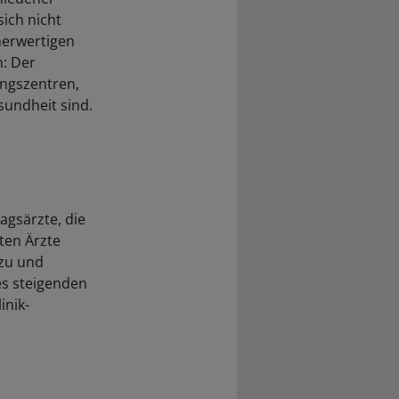
ich nicht
herwertigen
n: Der
ngszentren,
sundheit sind.
agsärzte, die
lten Ärzte
 zu und
es steigenden
inik-