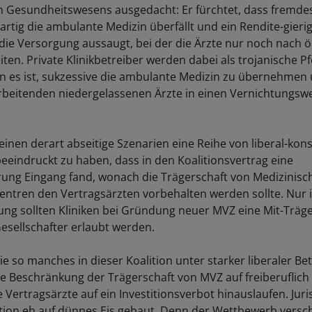
 Gesundheitswesens ausgedacht: Er fürchtet, dass fremdes
rtig die ambulante Medizin überfällt und ein Rendite-gieri
ie Versorgung aussaugt, bei der die Ärzte nur noch nach
ten. Private Klinikbetreiber werden dabei als trojanische P
n es ist, sukzessive die ambulante Medizin zu übernehmen 
arbeitenden niedergelassenen Ärzte in einen Vernichtungs
inen derart abseitige Szenarien eine Reihe von liberal-kon
beeindruckt zu haben, dass in den Koalitionsvertrag eine
rung Eingang fand, wonach die Trägerschaft von Medizinisc
ntren den Vertragsärzten vorbehalten werden sollte. Nur i
ng sollten Kliniken bei Gründung neuer MVZ eine Mit-Träge
esellschafter erlaubt werden.
 so manches in dieser Koalition unter starker liberaler Bet
e Beschränkung der Trägerschaft von MVZ auf freiberuflich
 Vertragsärzte auf ein Investitionsverbot hinauslaufen. Juri
ition eh auf dünnes Eis gebaut. Denn der Wettbewerb versc