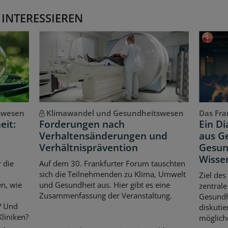
 INTERESSIEREN
swesen
Klimawandel und Gesundheitswesen
Das Fran
eit:
Forderungen nach
Ein D
Verhaltensänderungen und
aus Ge
Verhältnisprävention
Gesun
Wisse
 die
Auf dem 30. Frankfurter Forum tauschten
sich die Teilnehmenden zu Klima, Umwelt
Ziel des
n, wie
und Gesundheit aus. Hier gibt es eine
zentrale
Zusammenfassung der Veranstaltung.
Gesundhe
? Und
diskuti
liniken?
möglich