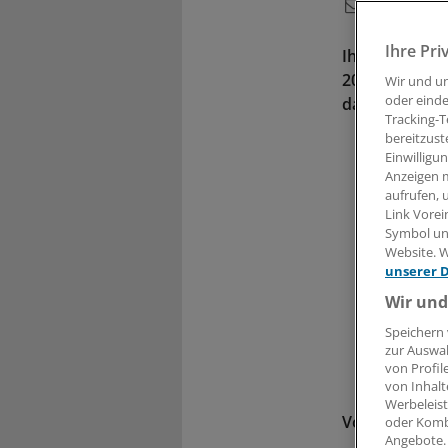
Ihre Pri
Ihr Wachstum 
2009 und 201
Wir und u
oder einde
dass nur Vert
Tracking-T
bereitzust
Einwilligu
Anzeigen m
aufrufen, 
Link Vorei
Symbol unt
Website. W
unserer 
Wir und
Speichern 
zur Auswah
von Profil
von Inhalt
Werbeleist
Von Helmut L
oder Komb
Angebote.