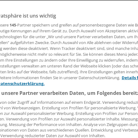
vatsphäre ist uns wichtig
ist unaufhaltsam: Um 20 Prozent hat die Zahl der MVZ zwi
0 zugenommen. Abstand hat die Koalition von ihrem Plan
nsere
145
-Partner speichern und greifen auf personenbezogene Daten wie 
utige Kennungen auf Ihrem Gerät zu. Durch Auswahl von Akzeptieren aktivi
ragsärzte MVZ betreiben dürfen.
echnologien für die unter „Wir und unsere Partner verarbeiten Daten, um I
ellen“ aufgeführten Zwecke. Durch Auswahl von Alle ablehnen oder Widerruf
ng werden diese deaktiviert. Wenn Tracker deaktiviert sind, sind manche Inh
öglicherweise nicht mehr so relevant für Sie. Sie können dieses Menü jeder
um Ihre Einstellungen zu ändern oder Ihre Einwilligung zu widerrufen, indem
nstellungen verwalten am unteren Rand der Webseite klicken [oder das sc
en links auf der Webseite, falls zutreffend]. Ihre Einstellungen gelten inner
eitere Informationen finden Sie in unserer Datenschutzerklärung.
Details 
Datenschutzerklärung.
 unsere Partner verarbeiten Daten, um Folgendes bereit
von oder Zugriff auf Informationen auf einem Endgerät. Verwendung reduzi
l von Werbeanzeigen. Erstellung von Profilen für personalisierte Werbung
en zur Auswahl personalisierter Werbung. Erstellung von Profilen zur Person
en. Verwendung von Profilen zur Auswahl personalisierter Inhalte. Messung
ung. Messung der Performance von Inhalten. Analyse von Zielgruppen durch
aschet
inationen von Daten aus verschiedenen Quellen. Entwicklung und Verbess
 Verwendung reduzierter Daten zur Auswahl von Inhalten.