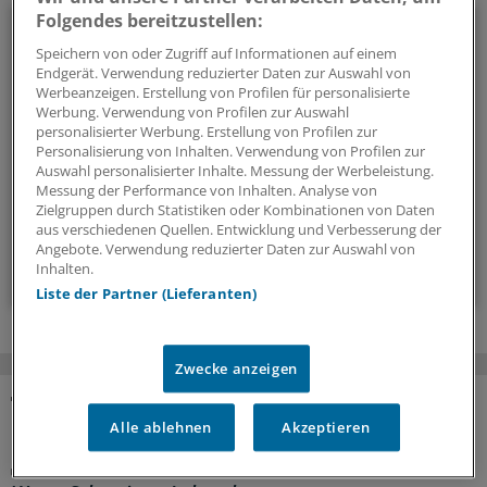
Folgendes bereitzustellen:
Politik & Debatte
Speichern von oder Zugriff auf Informationen auf einem
Endgerät. Verwendung reduzierter Daten zur Auswahl von
Mit diesem Newsletter blicken Sie hinter das tägliche
Werbeanzeigen. Erstellung von Profilen für personalisierte
Geschehen in der Gesundheitspolitik. Mit Analysen,
Werbung. Verwendung von Profilen zur Auswahl
Hintergründen und einem Blick auf Themen, die die Agenda
personalisierter Werbung. Erstellung von Profilen zur
Personalisierung von Inhalten. Verwendung von Profilen zur
bestimmen.
Auswahl personalisierter Inhalte. Messung der Werbeleistung.
Messung der Performance von Inhalten. Analyse von
Zielgruppen durch Statistiken oder Kombinationen von Daten
14-tägig, donnerstags
aus verschiedenen Quellen. Entwicklung und Verbesserung der
Angebote. Verwendung reduzierter Daten zur Auswahl von
Zum Abonnieren bitte anmelden
Inhalten.
Liste der Partner (Lieferanten)
Zwecke anzeigen
MEHR ZUM THEMA
Alle ablehnen
Akzeptieren
Kolumne „Hörsaalgeflüster“