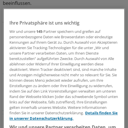
beeinflussen.
Das sind aber nur Voraussetzungen für das
Ihre Privatsphäre ist uns wichtig
Wesentliche. Die Niederlassung sollte nicht mit dem
Makel des Verlustgeschäfts behaftet sein. Ärzte, die
Wir und unsere
145
-Partner speichern und greifen auf
investieren und Arbeitsplätze schaffen, sollten am Ende
personenbezogene Daten wie Browserdaten oder eindeutige
Kennungen auf Ihrem Gerät zu. Durch Auswahl von Akzeptieren
der Lebensarbeitszeit nicht vor dem Risiko stehen, die
aktivieren Sie Tracking-Technologien für die unter „Wir und
Praxis ohne Gewinn abgeben zu müssen.
unsere Partner verarbeiten Daten, um Ihnen Dienste
bereitzustellen“ aufgeführten Zwecke. Durch Auswahl von Alle
ablehnen oder Widerruf Ihrer Einwilligung werden diese
Lesen Sie dazu auch den Kommentar:
Ärzte-Umfrage:
deaktiviert. Wenn Tracker deaktiviert sind, sind manche Inhalte
Selbstausbeutung geht zu Ende
und Anzeigen möglicherweise nicht mehr so relevant für Sie. Sie
können dieses Menü jederzeit wieder aufrufen, um Ihre
Einstellungen zu ändern oder Ihre Einwilligung zu widerrufen,
0
indem Sie auf den Link Voreinstellungen verwalten am unteren
Rand der Webseite klicken [oder das schwebende Symbol unten
Schlagworte:
links auf der Webseite, falls zutreffend]. Ihre Einstellungen
gelten innerhalb unseres Website. Weitere Informationen
Versorgungsforschung
Praxisführung
Praxisabgabe
finden Sie in unserer Datenschutzerklärung.
Details finden Sie
in unserer Datenschutzerklärung.
Ihr Newsletter zum Thema
Wir und unsere Partner verarbeiten Daten, um