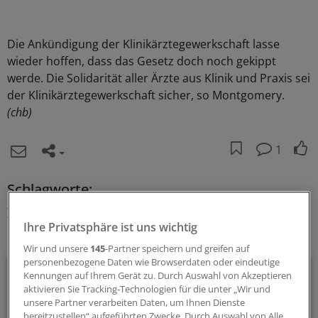
Die Ankündigung der Klinikärztegewerkschaft lasse
wieder hoffen, dass das Gesetz doch noch gekippt
werde. Die Solidarität aller Ärzte aus Klinik und Praxis sei
der Klinikärztegewerkschaft sicher, so Montgomery.
(chb)
1
Schlagworte:
Tarifpolitik
Klinik-Management
Recht
Ihre Privatsphäre ist uns wichtig
Ihr Newsletter zum Thema
Wir und unsere
145
-Partner speichern und greifen auf
personenbezogene Daten wie Browserdaten oder eindeutige
Politik & Debatte
Kennungen auf Ihrem Gerät zu. Durch Auswahl von Akzeptieren
aktivieren Sie Tracking-Technologien für die unter „Wir und
Mit diesem Newsletter blicken Sie hinter das tägliche
unsere Partner verarbeiten Daten, um Ihnen Dienste
bereitzustellen“ aufgeführten Zwecke. Durch Auswahl von Alle