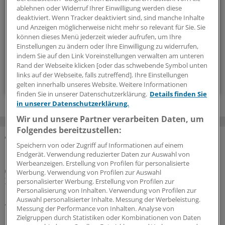
Geschehen in der Gesundheitspolitik. Mit Analysen,
ablehnen oder Widerruf Ihrer Einwilligung werden diese
Hintergründen und einem Blick auf Themen, die die Agenda
deaktiviert. Wenn Tracker deaktiviert sind, sind manche Inhalte
bestimmen.
und Anzeigen möglicherweise nicht mehr so relevant für Sie. Sie
können dieses Menü jederzeit wieder aufrufen, um Ihre
Einstellungen zu ändern oder Ihre Einwilligung zu widerrufen,
14-tägig, donnerstags
indem Sie auf den Link Voreinstellungen verwalten am unteren
Rand der Webseite klicken [oder das schwebende Symbol unten
links auf der Webseite, falls zutreffend]. Ihre Einstellungen
Zum Abonnieren bitte anmelden
gelten innerhalb unseres Website. Weitere Informationen
finden Sie in unserer Datenschutzerklärung.
Details finden Sie
in unserer Datenschutzerklärung.
Wir und unsere Partner verarbeiten Daten, um
Folgendes bereitzustellen:
Speichern von oder Zugriff auf Informationen auf einem
MEHR ZUM THEMA
Endgerät. Verwendung reduzierter Daten zur Auswahl von
Werbeanzeigen. Erstellung von Profilen für personalisierte
Tarifrunde beendet
Werbung. Verwendung von Profilen zur Auswahl
Zweistufig 5,4 Prozent mehr Geld für Ärztinnen
personalisierter Werbung. Erstellung von Profilen zur
und Ärzte an landeseigenen Unikliniken
Personalisierung von Inhalten. Verwendung von Profilen zur
Auswahl personalisierter Inhalte. Messung der Werbeleistung.
Vergleichsweise geräuschlos bringen der Marburger
Messung der Performance von Inhalten. Analyse von
Bund und die Tarifgemeinschaft der Länder ihre
Zielgruppen durch Statistiken oder Kombinationen von Daten