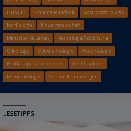
E-Health
Frauengesundheit
Gastroenterologie
Kardiologie
Kindergesundheit
Menschen & Leben
Neurologie/Psychiatrie
Onkologie
Ophthalmologie
Pneumologie
PolitKompass Gesundheit
Rechtssplitter
Rheumatologie
Seltene Erkrankungen
LESETIPPS