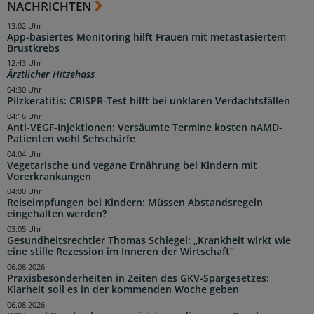
NACHRICHTEN
13:02 Uhr
App-basiertes Monitoring hilft Frauen mit metastasiertem
Brustkrebs
12:43 Uhr
Ärztlicher Hitzehass
04:30 Uhr
Pilzkeratitis: CRISPR-Test hilft bei unklaren Verdachtsfällen
04:16 Uhr
Anti-VEGF-Injektionen: Versäumte Termine kosten nAMD-
Patienten wohl Sehschärfe
04:04 Uhr
Vegetarische und vegane Ernährung bei Kindern mit
Vorerkrankungen
04:00 Uhr
Reiseimpfungen bei Kindern: Müssen Abstandsregeln
eingehalten werden?
03:05 Uhr
Gesundheitsrechtler Thomas Schlegel: „Krankheit wirkt wie
eine stille Rezession im Inneren der Wirtschaft“
06.08.2026
Praxisbesonderheiten in Zeiten des GKV-Spargesetzes:
Klarheit soll es in der kommenden Woche geben
06.08.2026