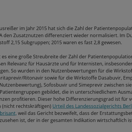
sreißer im Jahr 2015 hat sich die Zahl der Patientenpopula
 den Zusatznutzen differenziert wieder normalisiert. Im D
kstoff 2,15 Subgruppen; 2015 waren es fast 2,8 gewesen.
bt es eine große Streubreite der Zahl der Patientenpopulati
ßen Relevanz für Hausärzte und für Internisten, insbesonder
gen. So wurden in den Nutzenbewertungen für die Wirksto
itaprevir/Ritonavir sowie für die Wirkstoffe Dasabuvir, Empa
Nutzenbewertung), Sofosbuvir und Simeprevir zwischen si
Patientengruppen gebildet, die in unterschiedlichem Ausm
zen profitieren. Dieser hohe Differenzierungsgrad ist für
 (nicht rechtskräftigen)
Urteil des Landessozialgerichts Berl
risant,
weil das Gericht bezweifelt, dass der Erstattungsbe
usehen ist, der in der gesamten Indikation wirtschaftlich is