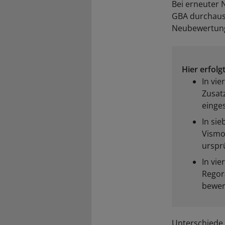
Bei erneuter 
GBA durchaus 
Neubewertung
Hier erfolg
In vie
Zusat
einges
In sie
Vismod
urspr
In vie
Regor
bewert
Unterschiede 