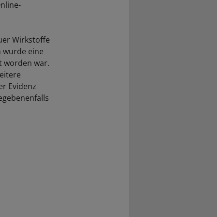
nline-
uer Wirkstoffe
n wurde eine
rt worden war.
eitere
er Evidenz
egebenenfalls