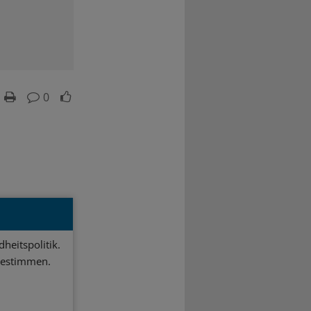
0
heitspolitik.
bestimmen.