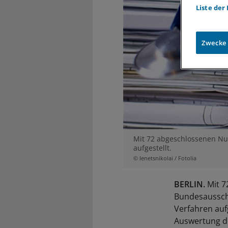
Liste der
Zwecke
Mit 72 abgeschlossenen N
aufgestellt.
© lenetsnikolai / Fotolia
BERLIN.
Mit 7
Bundesausschu
Verfahren aufg
Auswertung des