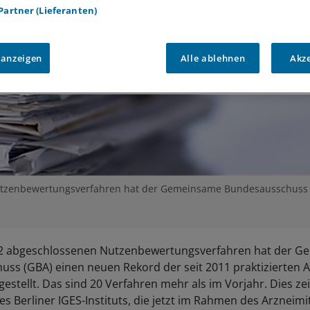
 Partner (Lieferanten)
 anzeigen
Alle ablehnen
Akz
utzenbewertungsverfahren hat der Gemeinsame Bundesausschuss 
2 abgeschlossenen Nutzenbewertungsverfahren hat der 
ss (GBA) einen neuen Rekord der seit 2011 praktizierten
estellt. Das sind 20 Verfahren mehr als im Vorjahr. Dies zei
 Berliner IGES-Instituts, die jetzt im Rahmen des Arzneimit