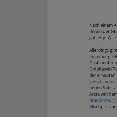
Nach einem Au
denen der GBA
gab es je Wir
Allerdings gi
mit einer gro
Gastroenterlo
Ombitasvir/Par
der erneuten 
verschiedene 
neuen Substan
Ärzte seit dem
Brandenburg b
Mischpreis anz