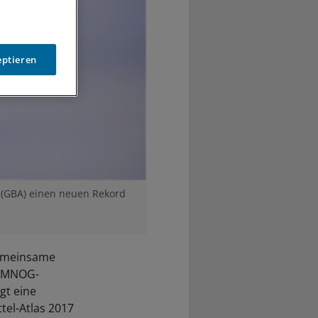
eptieren
(GBA) einen neuen Rekord
Gemeinsame
 AMNOG-
gt eine
tel-Atlas 2017