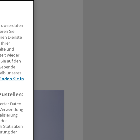
n GBA auf
 Bewertungen
Browserdaten
eren Sie
hnen Dienste
 Ihrer
alte und
zeit wieder
 Sie auf den
hwebende
halb unseres
0
finden Sie in
zustellen:
erter Daten
. Verwendung
alisierung
 der
 Statistiken
erung der