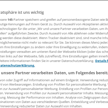
ionen, aber auch immer mehr Zweitbewertungen halten de
Hausärzte müssen sich aber teils mit sehr differenzierten
vatsphäre ist uns wichtig
n.
nsere
145
-Partner speichern und greifen auf personenbezogene Daten wie 
utige Kennungen auf Ihrem Gerät zu. Durch Auswahl von Akzeptieren aktivi
echnologien für die unter „Wir und unsere Partner verarbeiten Daten, um I
ellen“ aufgeführten Zwecke. Durch Auswahl von Alle ablehnen oder Widerruf
elmut Laschet
ng werden diese deaktiviert. Wenn Tracker deaktiviert sind, sind manche Inh
öglicherweise nicht mehr so relevant für Sie. Sie können dieses Menü jeder
um Ihre Einstellungen zu ändern oder Ihre Einwilligung zu widerrufen, indem
05.12.2017, 16:00 Uhr
nstellungen verwalten am unteren Rand der Webseite klicken [oder das sc
en links auf der Webseite, falls zutreffend]. Ihre Einstellungen gelten inner
eitere Informationen finden Sie in unserer Datenschutzerklärung.
Details 
Datenschutzerklärung.
 unsere Partner verarbeiten Daten, um Folgendes bereit
von oder Zugriff auf Informationen auf einem Endgerät. Verwendung reduzi
l von Werbeanzeigen. Erstellung von Profilen für personalisierte Werbung
en zur Auswahl personalisierter Werbung. Erstellung von Profilen zur Person
en. Verwendung von Profilen zur Auswahl personalisierter Inhalte. Messung
ung. Messung der Performance von Inhalten. Analyse von Zielgruppen durch
inationen von Daten aus verschiedenen Quellen. Entwicklung und Verbess
 Verwendung reduzierter Daten zur Auswahl von Inhalten.