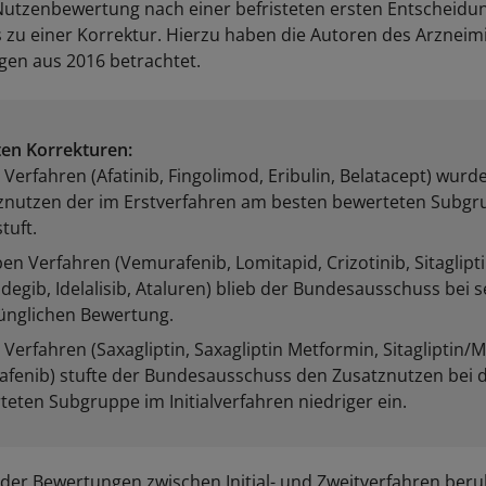
Nutzenbewertung nach einer befristeten ersten Entscheid
zu einer Korrektur. Hierzu haben die Autoren des Arzneimit
en aus 2016 betrachtet.
ten Korrekturen:
r Verfahren (Afatinib, Fingolimod, Eribulin, Belatacept) wurd
znutzen der im Erstverfahren am besten bewerteten Subg
tuft.
ben Verfahren (Vemurafenib, Lomitapid, Crizotinib, Sitaglipti
egib, Idelalisib, Ataluren) blieb der Bundesausschuss bei s
ünglichen Bewertung.
r Verfahren (Saxagliptin, Saxagliptin Metformin, Sitagliptin/
afenib) stufte der Bundesausschuss den Zusatznutzen bei d
eten Subgruppe im Initialverfahren niedriger ein.
der Bewertungen zwischen Initial- und Zweitverfahren beru