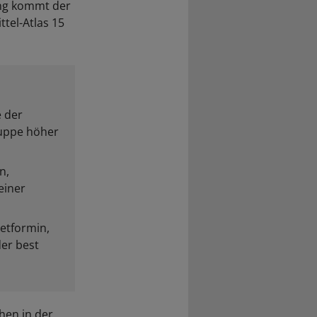
ung kommt der
tel-Atlas 15
e der
ruppe höher
n,
einer
Metformin,
er best
hen in der