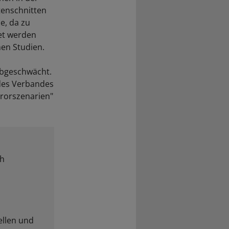
tenschnitten
e, da zu
et werden
hen Studien.
 abgeschwächt.
 des Verbandes
rrorszenarien"
ch
ellen und