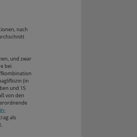
tionen, nach
urchschnitt
onen, und zwar
e bei
ffkombination
gliflozin (in
eben und 15
aß von den
 verordnende
in-
trag als
t.