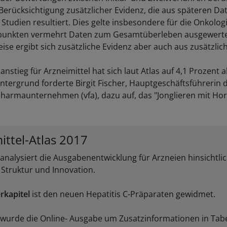
 Berücksichtigung zusätzlicher Evidenz, die aus späteren Da
 Studien resultiert. Dies gelte insbesondere für die Onkologi
tpunkten vermehrt Daten zum Gesamtüberleben ausgewert
ise ergibt sich zusätzliche Evidenz aber auch aus zusätzlic
nstieg für Arzneimittel hat sich laut Atlas auf 4,1 Prozent
ntergrund forderte Birgit Fischer, Hauptgeschäftsführerin
harmaunternehmen (vfa), dazu auf, das "Jonglieren mit Ho
ittel-Atlas 2017
analysiert die Ausgabenentwicklung für Arzneien hinsichtli
 Struktur und Innovation.
rkapitel
ist den neuen Hepatitis C-Präparaten gewidmet.
wurde die Online- Ausgabe um Zusatzinformationen in Tab