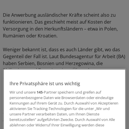
Die Anwerbung ausländischer Kräfte scheint also zu
funktionieren. Das geschieht meist auf Kosten der
Versorgung in den Herkunftsländern – etwa in Polen,
Rumänien oder Kroatien.
Weniger bekannt ist, dass es auch Länder gibt, wo das
Gegenteil der Fall ist. Laut Bundesagentur für Arbeit (BA)
haben Serbien, Bosnien und Herzegowina, die
Philippinen und Tunesien einen Überschuss an
ausgebildeten Pflegekräften, die in ihren
Ihre Privatsphäre ist uns wichtig
Herkunftsländern keinen adäquaten Job finden.
Wir und unsere
145
-Partner speichern und greifen auf
Genau die werden nun seit fünf Jahren von BA und
personenbezogene Daten wie Browserdaten oder eindeutige
Kennungen auf Ihrem Gerät zu. Durch Auswahl von Akzeptieren
Deutscher Gesellschaft für internationale
aktivieren Sie Tracking-Technologien für die unter „Wir und
Zusammenarbeit für den deutschen Arbeitsmarkt fit
unsere Partner verarbeiten Daten, um Ihnen Dienste
gemacht. So konnten allein mit diesem Projekt 1300
bereitzustellen“ aufgeführten Zwecke. Durch Auswahl von Alle
Pflegekräfte vermittelt werden.
ablehnen oder Widerruf Ihrer Einwilligung werden diese