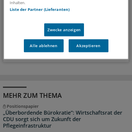
Inhalten.
Geschehen in der Gesundheitspolitik. Mit Analysen,
Liste der Partner (Lieferanten)
Hintergründen und einem Blick auf Themen, die die Agenda
bestimmen.
Zwecke anzeigen
14-tägig, donnerstags
Alle ablehnen
Akzeptieren
Zum Abonnieren bitte anmelden
MEHR ZUM THEMA
Positionspapier
„Überbordende Bürokratie“: Wirtschaftsrat der
CDU sorgt sich um Zukunft der
Pflegeinfrastruktur