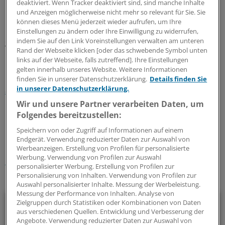
deaktiviert. Wenn Tracker deaktiviert sind, sind manche Inhalte
und Anzeigen möglicherweise nicht mehr so relevant für Sie. Sie
Klar ist, dass auch das nur Teil der Lösung sein kann.
können dieses Menü jederzeit wieder aufrufen, um Ihre
Fachkräfte werden händeringend gesucht: 15.300
Einstellungen zu ändern oder Ihre Einwilligung zu widerrufen,
indem Sie auf den Link Voreinstellungen verwalten am unteren
gemeldete Stellen in der Altenpflege und 12.100 in der
Rand der Webseite klicken [oder das schwebende Symbol unten
Krankenpflege. Immerhin – ein kleiner Schritt voran.
links auf der Webseite, falls zutreffend]. Ihre Einstellungen
gelten innerhalb unseres Website. Weitere Informationen
Lesen Sie dazu auch:
Personal: Doppelt so viele
finden Sie in unserer Datenschutzerklärung.
Details finden Sie
in unserer Datenschutzerklärung.
ausländische Pflegekräfte wie noch 2013
Wir und unsere Partner verarbeiten Daten, um
Folgendes bereitzustellen:
0
Speichern von oder Zugriff auf Informationen auf einem
Endgerät. Verwendung reduzierter Daten zur Auswahl von
Schlagworte:
Werbeanzeigen. Erstellung von Profilen für personalisierte
Werbung. Verwendung von Profilen zur Auswahl
Pflege
Bedarfsplanung
Berufspolitik
personalisierter Werbung. Erstellung von Profilen zur
Personalisierung von Inhalten. Verwendung von Profilen zur
Ihr Newsletter zum Thema
Auswahl personalisierter Inhalte. Messung der Werbeleistung.
Messung der Performance von Inhalten. Analyse von
Politik & Debatte
Zielgruppen durch Statistiken oder Kombinationen von Daten
aus verschiedenen Quellen. Entwicklung und Verbesserung der
Angebote. Verwendung reduzierter Daten zur Auswahl von
Mit diesem Newsletter blicken Sie hinter das tägliche