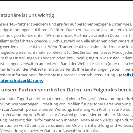
23.11.2011, 12:00 Uhr
vatsphäre ist uns wichtig
nsere
145
-Partner speichern und greifen auf personenbezogene Daten wie 
utige Kennungen auf Ihrem Gerät zu. Durch Auswahl von Akzeptieren aktivi
echnologien für die unter „Wir und unsere Partner verarbeiten Daten, um I
en in England sind nicht überzeugt von ihren Hausärzten - s
ellen“ aufgeführten Zwecke. Durch Auswahl von Alle ablehnen oder Widerruf
lfe in Kliniken. Ihr Vorwurf: Die meisten Hausärzte verrich
ng werden diese deaktiviert. Wenn Tracker deaktiviert sind, sind manche Inh
t.
öglicherweise nicht mehr so relevant für Sie. Sie können dieses Menü jeder
um Ihre Einstellungen zu ändern oder Ihre Einwilligung zu widerrufen, indem
nstellungen verwalten am unteren Rand der Webseite klicken [oder das sc
en links auf der Webseite, falls zutreffend]. Ihre Einstellungen gelten inner
eitere Informationen finden Sie in unserer Datenschutzerklärung.
Details 
Datenschutzerklärung.
 unsere Partner verarbeiten Daten, um Folgendes bereit
von oder Zugriff auf Informationen auf einem Endgerät. Verwendung reduzi
l von Werbeanzeigen. Erstellung von Profilen für personalisierte Werbung
en zur Auswahl personalisierter Werbung. Erstellung von Profilen zur Person
en. Verwendung von Profilen zur Auswahl personalisierter Inhalte. Messung
ung. Messung der Performance von Inhalten. Analyse von Zielgruppen durch
inationen von Daten aus verschiedenen Quellen. Entwicklung und Verbess
 Verwendung reduzierter Daten zur Auswahl von Inhalten.