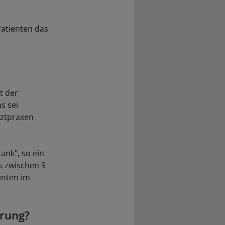
Patienten das
s
t der
s sei
rztpraxen
nk", so ein
s zwischen 9
enten im
rung?