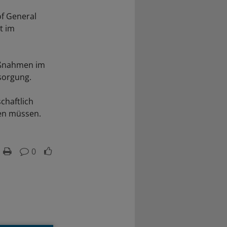
f General
t im
aßnahmen im
sorgung.
chaftlich
hen müssen.
0