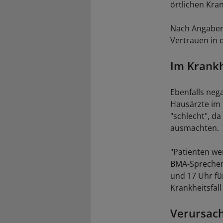
örtlichen Kra
Nach Angaben 
Vertrauen in 
Im Krankhe
Ebenfalls nega
Hausärzte im 
"schlecht", d
ausmachten.
"Patienten we
BMA-Sprecher 
und 17 Uhr fü
Krankheitsfall
Verursac