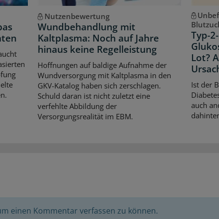
Unbef
Nutzenbewertung
Blutzuc
pas
Wundbehandlung mit
Typ-2-
hten
Kaltplasma: Noch auf Jahre
Gluko
hinaus keine Regelleistung
aucht
Lot? 
asierten
Hoffnungen auf baldige Aufnahme der
Ursac
pfung
Wundversorgung mit Kaltplasma in den
elte
Ist der 
GKV-Katalog haben sich zerschlagen.
n.
Diabetes
Schuld daran ist nicht zuletzt eine
auch an
verfehlte Abbildung der
dahinter
Versorgungsrealität im EBM.
 um einen Kommentar verfassen zu können.