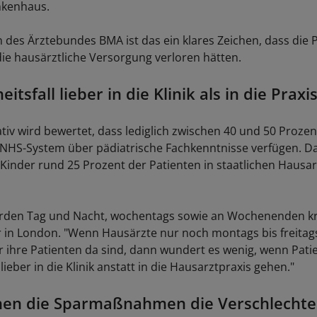
nkenhaus.
des Ärztebundes BMA ist das ein klares Zeichen, dass die 
die hausärztliche Versorgung verloren hätten.
itsfall lieber in die Klinik als in die Praxi
tiv wird bewertet, dass lediglich zwischen 40 und 50 Prozen
NHS-System über pädiatrische Fachkenntnisse verfügen. Da
a Kinder rund 25 Prozent der Patienten in staatlichen Hausa
rden Tag und Nacht, wochentags sowie an Wochenenden kra
in London. "Wenn Hausärzte nur noch montags bis freitag
r ihre Patienten da sind, dann wundert es wenig, wenn Pati
 lieber in die Klinik anstatt in die Hausarztpraxis gehen."
hen die Sparmaßnahmen die Verschlechte