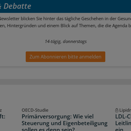
 & Debatte
ewsletter blicken Sie hinter das tägliche Geschehen in der Gesund
sen, Hintergründen und einem Blick auf Themen, die die Agenda 
14-tägig, donnerstags
Zum Abonnieren bitte anmelden
z
OECD-Studie
Lipi
ft:
Primärversorgung: Wie viel
LDL-C
t
Steuerung und Eigenbeteiligung
Leitli
sollen es denn sein?
ein