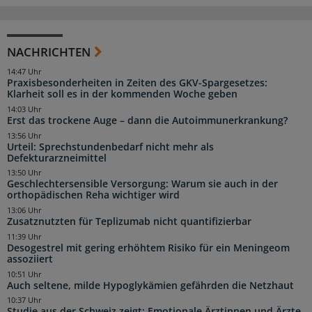
NACHRICHTEN
14:47 Uhr
Praxisbesonderheiten in Zeiten des GKV-Spargesetzes:
Klarheit soll es in der kommenden Woche geben
14:03 Uhr
Erst das trockene Auge – dann die Autoimmunerkrankung?
13:56 Uhr
Urteil: Sprechstundenbedarf nicht mehr als
Defekturarzneimittel
13:50 Uhr
Geschlechtersensible Versorgung: Warum sie auch in der
orthopädischen Reha wichtiger wird
13:06 Uhr
Zusatznutzten für Teplizumab nicht quantifizierbar
11:39 Uhr
Desogestrel mit gering erhöhtem Risiko für ein Meningeom
assoziiert
10:51 Uhr
Auch seltene, milde Hypoglykämien gefährden die Netzhaut
10:37 Uhr
Studie aus der Schweiz zeigt: Emotionale Ärztinnen und Ärzte