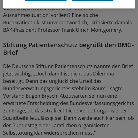
werden soll. Und welcher Beamte im BfArM soll denn
dann entscheiden, wann eine ,extreme
Ausnahmesituation‘ vorliegt? Eine solche
Bürokratieethik ist unverantwortlich," kritisierte damals
BÄK-Präsident Professor Frank Ulrich Montgomery.
Stiftung Patientenschutz begrüßt den BMG-
Brief
Die Deutsche Stiftung Patientenschutz nannte den Brief
jetzt wichtig. „Doch damit ist nicht das Dilemma
beseitigt. Denn das unglückliche Urteil des
Bundesverwaltungsgerichtes steht im Raum“, sagte
Vorstand Eugen Brysch. Abzuwarten sei nun eine
erwartete Entscheidung des Bundesverfassungsgerichts
zur Frage, ob das strafrechtliche Verbot organisierter
Suizidbeihilfe zulässig sei. Dann werde auch klar sein, ob
der Bundestag einer „amtlichen organisierten
Selbsttötung klar widersprechen muss.“