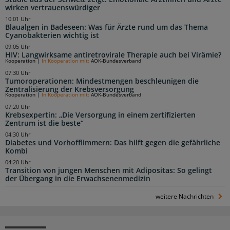
wirken vertrauenswürdiger
10:01 Uhr
Blaualgen in Badeseen: Was für Ärzte rund um das Thema
Cyanobakterien wichtig ist
09:05 Uhr
HIV: Langwirksame antiretrovirale Therapie auch bei Virämie?
Kooperation
|
In Kooperation mit:
AOK-Bundesverband
07:30 Uhr
Tumoroperationen: Mindestmengen beschleunigen die
Zentralisierung der Krebsversorgung
Kooperation
|
In Kooperation mit:
AOK-Bundesverband
07:20 Uhr
Krebsexpertin: „Die Versorgung in einem zertifizierten
Zentrum ist die beste“
04:30 Uhr
Diabetes und Vorhofflimmern: Das hilft gegen die gefährliche
Kombi
04:20 Uhr
Transition von jungen Menschen mit Adipositas: So gelingt
der Übergang in die Erwachsenenmedizin
weitere Nachrichten