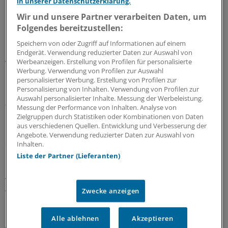
in unserer Datenschutzerklärung.
Wir und unsere Partner verarbeiten Daten, um
Einen solchen Zusammenhang herzustellen kritisiert das
Folgendes bereitzustellen:
Ministerium nun in seinem Schreiben. Eine
Speichern von oder Zugriff auf Informationen auf einem
Kauferlaubnis mit der Intention der Selbstötung sei
Endgerät. Verwendung reduzierter Daten zur Auswahl von
gerade nicht mit dem Zweck des
Werbeanzeigen. Erstellung von Profilen für personalisierte
Betäubungsmittelgesetzes vereinbar, die notwendige
Werbung. Verwendung von Profilen zur Auswahl
personalisierter Werbung. Erstellung von Profilen zur
medizinische Versorgung sicherzustellen. Das würde
Personalisierung von Inhalten. Verwendung von Profilen zur
bedeuten, dass die Beendigung des Lebens als
Auswahl personalisierter Inhalte. Messung der Werbeleistung.
therapeutischen Zwecken dienend angesehen würde.
Messung der Performance von Inhalten. Analyse von
Zielgruppen durch Statistiken oder Kombinationen von Daten
Und das wäre mit den Grundwerten der Gesellschaft
aus verschiedenen Quellen. Entwicklung und Verbesserung der
nicht vereinbar. „Eine Selbsttötung kann keine Therapie
Angebote. Verwendung reduzierter Daten zur Auswahl von
sein“, heißt es in dem Schreiben an das Bundesinstitut,
Inhalten.
Liste der Partner (Lieferanten)
Die Bundesärztekammer hatte im März 2017 bereits
vorhergesehen, dass der Richterspruch Wellen schlagen
Zwecke anzeigen
würde. "Zu welchen Verwerfungen dieses Urteil in der
Praxis führen wird, zeigt allein die Frage, ob das BfArM
nun zu einer Ausgabestelle für Tötungsmittel degradiert
Alle ablehnen
Akzeptieren