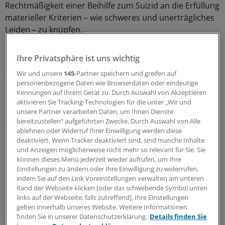
Rechtmäßigkeit einer Beihilfe zum Suizid an die Erfüllung
materieller Kriterien – wie schweres und unerträgliches
Leiden – zu knüpfen.
Das BfArM hat aktuell 108 Anträge schwerkranker
Ihre Privatsphäre ist uns wichtig
Menschen vorliegen, die sich auf das
Wir und unsere
145
-Partner speichern und greifen auf
Verwaltungsgerichtsurteil berufen. 20 von ihnen sollen
personenbezogene Daten wie Browserdaten oder eindeutige
bereits verstorben sein. Bislang hat das Institut keinem
Kennungen auf Ihrem Gerät zu. Durch Auswahl von Akzeptieren
dieser Anträge entsprochen.
aktivieren Sie Tracking-Technologien für die unter „Wir und
unsere Partner verarbeiten Daten, um Ihnen Dienste
bereitzustellen“ aufgeführten Zwecke. Durch Auswahl von Alle
Vereinfacht beschrieben sehen die Leipziger
ablehnen oder Widerruf Ihrer Einwilligung werden diese
Bundesverwaltungsrichter in ihrem Urteil im Erwerb von
deaktiviert. Wenn Tracker deaktiviert sind, sind manche Inhalte
Betäubungsmitteln für die Selbsttötung einen Akt der
und Anzeigen möglicherweise nicht mehr so relevant für Sie. Sie
können dieses Menü jederzeit wieder aufrufen, um Ihre
Sicherstellung notwendiger medizinischer Versorgung –
Einstellungen zu ändern oder Ihre Einwilligung zu widerrufen,
immer vorausgesetzt, der Antragsteller befinde sich in
indem Sie auf den Link Voreinstellungen verwalten am unteren
extremer Notlage.
Rand der Webseite klicken [oder das schwebende Symbol unten
links auf der Webseite, falls zutreffend]. Ihre Einstellungen
gelten innerhalb unseres Website. Weitere Informationen
"Nicht mit dem Betäubungsmittelgesetz
finden Sie in unserer Datenschutzerklärung.
Details finden Sie
vereinbar"