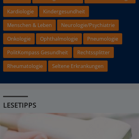
Kardiologie
Kindergesundheit
Menschen & Leben
Neurologie/Psychiatrie
Onkologie
Ophthalmologie
Pneumologie
PolitKompass Gesundheit
Rechtssplitter
Rheumatologie
Seltene Erkrankungen
LESETIPPS