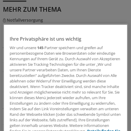
MEHR ZUM THEMA
Notfallversorgung
Neuer Bereitschaftsdienst in Nordrhein ist ein
Erfolgsmodell
Ihre Privatsphäre ist uns wichtig
In nur zwölf Stunden waren die 6.000 Fahrdienste
vergeben: Der neu strukturierte ärztliche
Wir und unsere
145
-Partner speichern und greifen auf
personenbezogene Daten wie Browserdaten oder eindeutige
Bereitschaftsdienst in Nordrhein wird gut angenommen.
Kennungen auf Ihrem Gerät zu. Durch Auswahl von Akzeptieren
Zuständig sind spezielle Kooperationsmediziner.
aktivieren Sie Tracking-Technologien für die unter „Wir und
unsere Partner verarbeiten Daten, um Ihnen Dienste
07.08.2026
bereitzustellen“ aufgeführten Zwecke. Durch Auswahl von Alle
ablehnen oder Widerruf Ihrer Einwilligung werden diese
deaktiviert. Wenn Tracker deaktiviert sind, sind manche Inhalte
Sparpaket sorgt für Unsicherheit
und Anzeigen möglicherweise nicht mehr so relevant für Sie. Sie
Praxisbesonderheiten in Zeiten des GKV-
können dieses Menü jederzeit wieder aufrufen, um Ihre
Spargesetzes: Klarheit soll es in der kommenden
Einstellungen zu ändern oder Ihre Einwilligung zu widerrufen,
indem Sie auf den Link Voreinstellungen verwalten am unteren
Woche geben
Rand der Webseite klicken [oder das schwebende Symbol unten
Ein Passus des Beitragssatzstabilisierungsgesetz sorgt
links auf der Webseite, falls zutreffend]. Ihre Einstellungen
für Unruhe unter Ärztinnen und Ärzten. Stehen die
gelten innerhalb unseres Website. Weitere Informationen