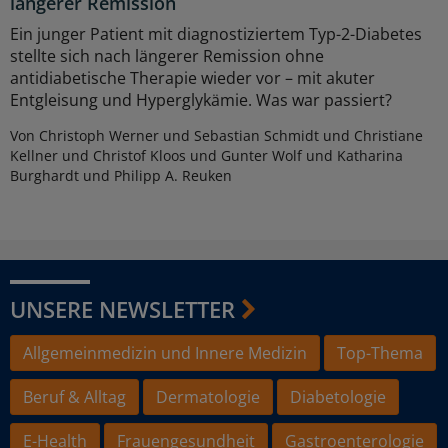
längerer Remission
Ein junger Patient mit diagnostiziertem Typ-2-Diabetes
stellte sich nach längerer Remission ohne
antidiabetische Therapie wieder vor – mit akuter
Entgleisung und Hyperglykämie. Was war passiert?
Von Christoph Werner und Sebastian Schmidt und Christiane
Kellner und Christof Kloos und Gunter Wolf und Katharina
Burghardt und Philipp A. Reuken
UNSERE NEWSLETTER
Allgemeinmedizin und Innere Medizin
Top-Thema
Beruf & Alltag
Dermatologie
Diabetologie
E-Health
Frauengesundheit
Gastroenterologie