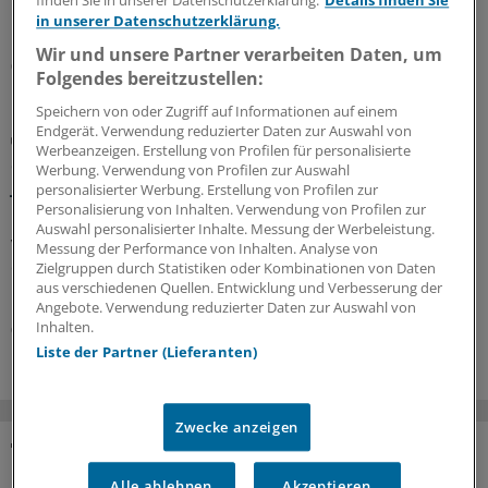
finden Sie in unserer Datenschutzerklärung.
Details finden Sie
Praxisbesonderheiten auf der Kippe? Oder eher doch
in unserer Datenschutzerklärung.
nicht? Kassenärzte und Krankenkassen verhandeln.
Wir und unsere Partner verarbeiten Daten, um
06.08.2026
Folgendes bereitzustellen:
Speichern von oder Zugriff auf Informationen auf einem
Endgerät. Verwendung reduzierter Daten zur Auswahl von
GKV-Spargesetz
Werbeanzeigen. Erstellung von Profilen für personalisierte
Sparliste der KBV: So hoch könnten die Verluste
Werbung. Verwendung von Profilen zur Auswahl
jeder Praxis sein
personalisierter Werbung. Erstellung von Profilen zur
Personalisierung von Inhalten. Verwendung von Profilen zur
Die Kassenärztliche Bundesvereinigung hat eine Liste
Auswahl personalisierter Inhalte. Messung der Werbeleistung.
vorgelegt, in der sie die möglichen finanziellen Folgen
Messung der Performance von Inhalten. Analyse von
des GKV-Spargesetzes pro Ärztin bzw. Arzt auflistet. Die
Zielgruppen durch Statistiken oder Kombinationen von Daten
aus verschiedenen Quellen. Entwicklung und Verbesserung der
Unterschiede zwischen Haus- und Fachärzten sind groß.
Angebote. Verwendung reduzierter Daten zur Auswahl von
Inhalten.
05.08.2026
Liste der Partner (Lieferanten)
Zwecke anzeigen
DAS KÖNNTE SIE AUCH INTERESSIEREN
Alle ablehnen
Akzeptieren