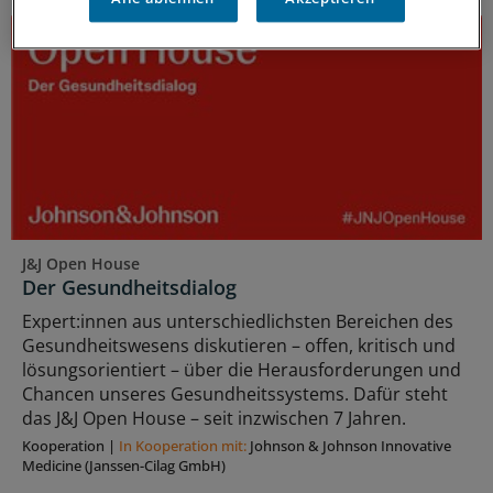
J&J Open House
Der Gesundheitsdialog
Expert:innen aus unterschiedlichsten Bereichen des
Gesundheitswesens diskutieren – offen, kritisch und
lösungsorientiert – über die Herausforderungen und
Chancen unseres Gesundheitssystems. Dafür steht
das J&J Open House – seit inzwischen 7 Jahren.
Kooperation
|
In Kooperation mit:
Johnson & Johnson Innovative
Medicine (Janssen-Cilag GmbH)