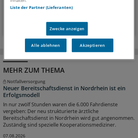
Inhalten.
Liste der Partner (Lieferanten)
14-tägig, donnerstags
Zum Abonnieren bitte anmelden
Zwecke anzeigen
Alle ablehnen
Akzeptieren
MEHR ZUM THEMA
Notfallversorgung
Neuer Bereitschaftsdienst in Nordrhein ist ein
Erfolgsmodell
In nur zwölf Stunden waren die 6.000 Fahrdienste
vergeben: Der neu strukturierte ärztliche
Bereitschaftsdienst in Nordrhein wird gut angenommen.
Zuständig sind spezielle Kooperationsmediziner.
07.08.2026