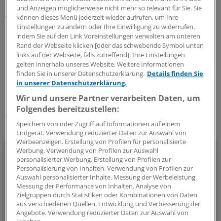
Frauen könnten sich neutral informieren und die darauf
und Anzeigen möglicherweise nicht mehr so relevant für Sie. Sie
verzeichneten Ärzte wären nicht vom Werbeverbot nach
können dieses Menü jederzeit wieder aufrufen, um Ihre
Einstellungen zu ändern oder Ihre Einwilligung zu widerrufen,
Paragraf 219a betroffen, erläuterte BÄK-Präsident
indem Sie auf den Link Voreinstellungen verwalten am unteren
Professor Frank Ulrich Montgomery.
(ths)
Rand der Webseite klicken [oder das schwebende Symbol unten
links auf der Webseite, falls zutreffend]. Ihre Einstellungen
gelten innerhalb unseres Website. Weitere Informationen
0
finden Sie in unserer Datenschutzerklärung.
Details finden Sie
in unserer Datenschutzerklärung.
Schlagworte:
Wir und unsere Partner verarbeiten Daten, um
Folgendes bereitzustellen:
Berufspolitik
Schwangerschaft
Speichern von oder Zugriff auf Informationen auf einem
Ihr Newsletter zum Thema
Endgerät. Verwendung reduzierter Daten zur Auswahl von
Werbeanzeigen. Erstellung von Profilen für personalisierte
Politik & Debatte
Werbung. Verwendung von Profilen zur Auswahl
personalisierter Werbung. Erstellung von Profilen zur
Personalisierung von Inhalten. Verwendung von Profilen zur
Mit diesem Newsletter blicken Sie hinter das tägliche
Auswahl personalisierter Inhalte. Messung der Werbeleistung.
Geschehen in der Gesundheitspolitik. Mit Analysen,
Messung der Performance von Inhalten. Analyse von
Zielgruppen durch Statistiken oder Kombinationen von Daten
Hintergründen und einem Blick auf Themen, die die Agenda
aus verschiedenen Quellen. Entwicklung und Verbesserung der
bestimmen.
Angebote. Verwendung reduzierter Daten zur Auswahl von