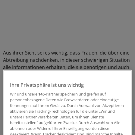
Aus ihrer Sicht sei es wichtig, dass Frauen, die über eine
Abtreibung nachdenken, in dieser schwierigen Situation
alle Informationen erhalten, die sie benötigen und auch
wissen, an wen sie sich wenden können. Sie dürften
nicht allein gelassen werden, betont Weiss.
Ihre Privatsphäre ist uns wichtig
Wir und unsere
145
-Partner speichern und greifen auf
BÄK will Liste von Ärzten erstellen
personenbezogene Daten wie Browserdaten oder eindeutige
Kennungen auf Ihrem Gerät zu. Durch Auswahl von Akzeptieren
Hilfe kündigte kürzlich die Bundesärztekammer (BÄK) an.
aktivieren Sie Tracking-Technologien für die unter „Wir und
Sie will eine Liste mit Ärzten erstellen, die Abtreibungen
unsere Partner verarbeiten Daten, um Ihnen Dienste
bereitzustellen“ aufgeführten Zwecke. Durch Auswahl von Alle
vornehmen
.
ablehnen oder Widerruf Ihrer Einwilligung werden diese
deaktiviert. Wenn Tracker deaktiviert sind, sind manche Inhalte