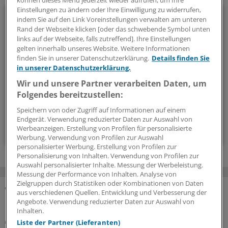
können dieses Menü jederzeit wieder aufrufen, um Ihre
Einstellungen zu ändern oder Ihre Einwilligung zu widerrufen,
Politik & Debatte
indem Sie auf den Link Voreinstellungen verwalten am unteren
Rand der Webseite klicken [oder das schwebende Symbol unten
Mit diesem Newsletter blicken Sie hinter das tägliche
links auf der Webseite, falls zutreffend]. Ihre Einstellungen
gelten innerhalb unseres Website. Weitere Informationen
Geschehen in der Gesundheitspolitik. Mit Analysen,
finden Sie in unserer Datenschutzerklärung.
Details finden Sie
Hintergründen und einem Blick auf Themen, die die Agenda
in unserer Datenschutzerklärung.
bestimmen.
Wir und unsere Partner verarbeiten Daten, um
Folgendes bereitzustellen:
14-tägig, donnerstags
Speichern von oder Zugriff auf Informationen auf einem
Endgerät. Verwendung reduzierter Daten zur Auswahl von
Zum Abonnieren bitte anmelden
Werbeanzeigen. Erstellung von Profilen für personalisierte
Werbung. Verwendung von Profilen zur Auswahl
personalisierter Werbung. Erstellung von Profilen zur
Personalisierung von Inhalten. Verwendung von Profilen zur
Auswahl personalisierter Inhalte. Messung der Werbeleistung.
Messung der Performance von Inhalten. Analyse von
Zielgruppen durch Statistiken oder Kombinationen von Daten
aus verschiedenen Quellen. Entwicklung und Verbesserung der
MEHR ZUM THEMA
Angebote. Verwendung reduzierter Daten zur Auswahl von
Inhalten.
Selektivvertrag und elektronische Verschreibung
Liste der Partner (Lieferanten)