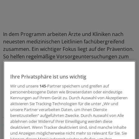
In dem Programm arbeiten Ärzte und Kliniken nach
neuesten medizinischen Leitlinien fachübergreifend
zusammen. Ein wichtiger Fokus liegt auf der Prävention.
So helfen regelmäßige Vorsorgeuntersuchungen zum
Beispiel der Füße, frühzeitig Folgeerkrankungen und
Komplikationen zu erkennen.
(eb)
Ihre Privatsphäre ist uns wichtig
Wir und unsere
145
-Partner speichern und greifen auf
0
personenbezogene Daten wie Browserdaten oder eindeutige
Kennungen auf Ihrem Gerät zu. Durch Auswahl von Akzeptieren
Schlagworte:
aktivieren Sie Tracking-Technologien für die unter „Wir und
unsere Partner verarbeiten Daten, um Ihnen Dienste
Selektivverträge
AOK Pro Dialog
Bayern
bereitzustellen“ aufgeführten Zwecke. Durch Auswahl von Alle
ablehnen oder Widerruf Ihrer Einwilligung werden diese
Diabetes mellitus
deaktiviert. Wenn Tracker deaktiviert sind, sind manche Inhalte
und Anzeigen möglicherweise nicht mehr so relevant für Sie. Sie
Ihr Newsletter zum Thema