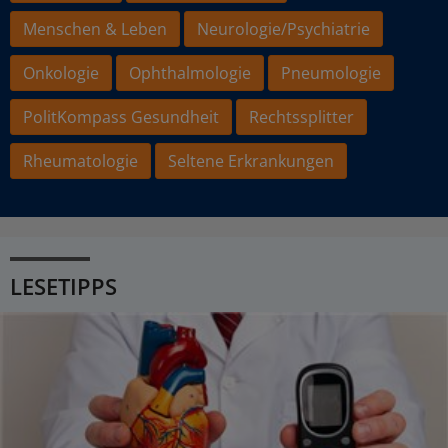
Menschen & Leben
Neurologie/Psychiatrie
Onkologie
Ophthalmologie
Pneumologie
PolitKompass Gesundheit
Rechtssplitter
Rheumatologie
Seltene Erkrankungen
LESETIPPS