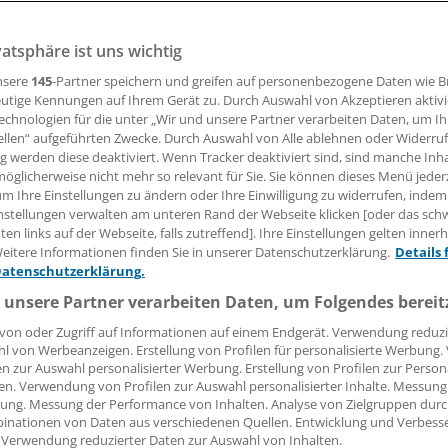
: Ärzteverbände und Länder-KVen wollen Einfluss auf die Po
vatsphäre ist uns wichtig
nsere
145
-Partner speichern und greifen auf personenbezogene Daten wie 
07.03.2017, 13:33 Uhr
utige Kennungen auf Ihrem Gerät zu. Durch Auswahl von Akzeptieren aktivi
echnologien für die unter „Wir und unsere Partner verarbeiten Daten, um I
ellen“ aufgeführten Zwecke. Durch Auswahl von Alle ablehnen oder Widerruf
ng werden diese deaktiviert. Wenn Tracker deaktiviert sind, sind manche Inh
öglicherweise nicht mehr so relevant für Sie. Sie können dieses Menü jeder
r Folge der
Wahlen bei der Kassenärztlichen Bundesvereini
um Ihre Einstellungen zu ändern oder Ihre Einwilligung zu widerrufen, indem
nstellungen verwalten am unteren Rand der Webseite klicken [oder das sc
d Hausärzte eine engere Zusammenarbeit der KBV mit den
en links auf der Webseite, falls zutreffend]. Ihre Einstellungen gelten inner
ngemahnt.
eitere Informationen finden Sie in unserer Datenschutzerklärung.
Details 
Datenschutzerklärung.
 ihre Ziele nur erreichen, wenn sie wieder enger mit den V
 unsere Partner verarbeiten Daten, um Folgendes bereit
itet", sagte Dr. Werner Baumgärtner, Vorstandschef von
von oder Zugriff auf Informationen auf einem Endgerät. Verwendung reduzi
weiten Ärzteverbunds.
l von Werbeanzeigen. Erstellung von Profilen für personalisierte Werbung
en zur Auswahl personalisierter Werbung. Erstellung von Profilen zur Person
en. Verwendung von Profilen zur Auswahl personalisierter Inhalte. Messung
ung. Messung der Performance von Inhalten. Analyse von Zielgruppen durch
inationen von Daten aus verschiedenen Quellen. Entwicklung und Verbess
 Verwendung reduzierter Daten zur Auswahl von Inhalten.