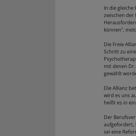
In die gleich
zwischen der
Herausforderu
können", meld
Die Freie All
Schritt zu ei
Psychotherape
mit denen Dr.
gewählt worde
Die Allianz b
wird es uns a
heißt es in e
Der Berufsver
aufgefordert,
sei eine Refo