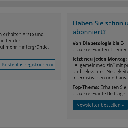
Haben Sie schon 
abonniert?
n
erhalten Ärzte und
beiter der
Von Diabetologie bis E-H
auf mehr Hintergründe,
praxisrelevanten Themen
Jetzt neu jeden Montag:
Kostenlos registrieren »
„Allgemeinmedizin“ mit p
und relevanten Neuigkei
internistischen und hausä
Top-Thema:
Erhalten Sie
praxisrelevante Beiträge 
Newsletter bestellen »