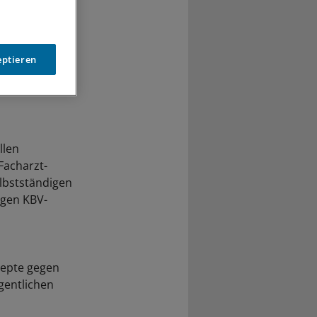
eptieren
llen
Facharzt-
elbstständigen
igen KBV-
nzepte gegen
gentlichen