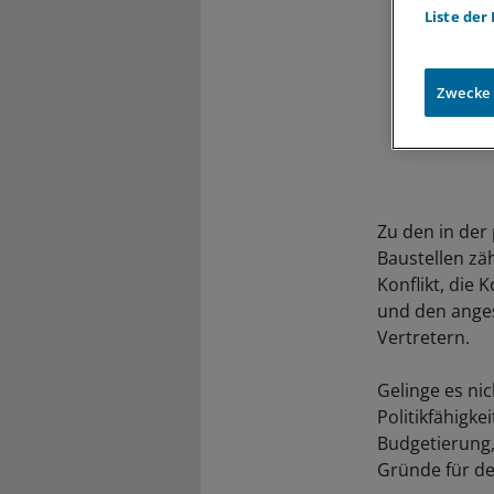
Liste der
Zwecke
Zu den in der
Baustellen zä
Konflikt, die 
und den anges
Vertretern.
Gelinge es ni
Politikfähigke
Budgetierung,
Gründe für d