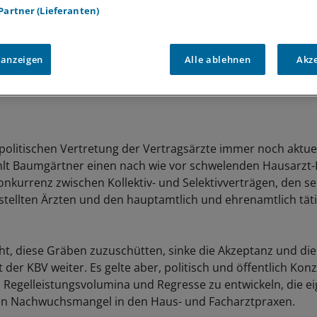
 Partner (Lieferanten)
 anzeigen
Alle ablehnen
Akz
 politischen Vertretung der Vertragsärzte immer noch aktue
hlt Baumgärtner einen nach wie vor schwelenden Hausarzt-
Konkurrenz zwischen Kollektiv- und Selektivverträgen, den s
tellten Ärzten und den hauptamtlich und ehrenamtlich tät
cht, diese Gräben zuzuschütten, sinke die Akzeptanz und die
it der KBV weiter. Es gelte aber, politisch und öffentlich Ko
 Regelleistungsvolumina und Regresse zu entwickeln, die ei
en Nachwuchsmangel in den Haus- und Facharztpraxen.