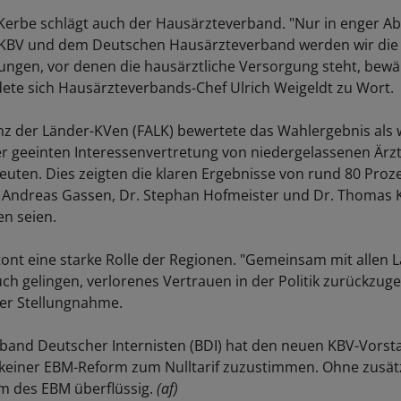
e Kerbe schlägt auch der Hausärzteverband. "Nur in enger 
 KBV und dem Deutschen Hausärzteverband werden wir di
ngen, vor denen die hausärztliche Versorgung steht, bewä
ete sich Hausärzteverbands-Chef Ulrich Weigeldt zu Wort.
ianz der Länder-KVen (FALK) bewertete das Wahlergebnis als 
ner geeinten Interessenvertretung von niedergelassenen Ärz
uten. Dies zeigten die klaren Ergebnisse von rund 80 Proz
 Andreas Gassen, Dr. Stephan Hofmeister und Dr. Thomas K
n seien.
etont eine starke Rolle der Regionen. "Gemeinsam mit allen
uch gelingen, verlorenes Vertrauen in der Politik zurückzug
iner Stellungnahme.
band Deutscher Internisten (BDI) hat den neuen KBV-Vorst
 keiner EBM-Reform zum Nulltarif zuzustimmen. Ohne zusät
rm des EBM überflüssig.
(af)