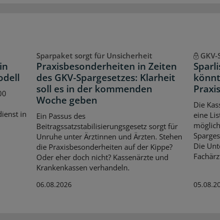
Sparpaket sorgt für Unsicherheit
GKV-
in
Praxisbesonderheiten in Zeiten
Sparl
odell
des GKV-Spargesetzes: Klarheit
könnt
soll es in der kommenden
Praxis
00
Woche geben
Die Kas
dienst in
eine Lis
Ein Passus des
möglich
Beitragssatzstabilisierungsgesetz sorgt für
Spargese
Unruhe unter Ärztinnen und Ärzten. Stehen
Die Unt
die Praxisbesonderheiten auf der Kippe?
Fachärz
Oder eher doch nicht? Kassenärzte und
Krankenkassen verhandeln.
06.08.2026
05.08.2