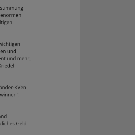
Abstimmung
e enormen
ltigen
wichtigen
ten und
ent und mehr,
riedel
 Länder-KVen
ewinnen",
and
zliches Geld