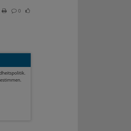
0
heitspolitik.
bestimmen.