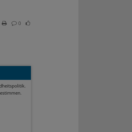
0
heitspolitik.
bestimmen.