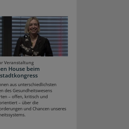
ur Veranstaltung
pen House beim
stadtkongress
nnen aus unterschiedlichsten
en des Gesundheitswesens
rten – offen, kritisch und
rientiert – über die
orderungen und Chancen unseres
eitssystems.