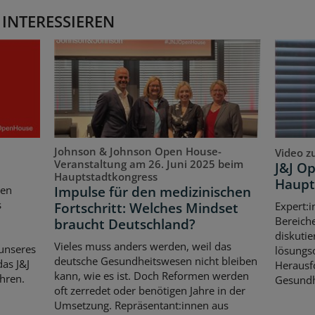
 INTERESSIEREN
Johnson & Johnson Open House-
Video z
Veranstaltung am 26. Juni 2025 beim
J&J O
Hauptstadtkongress
Haupt
Impulse für den medizinischen
ten
s
Fortschritt: Welches Mindset
Expert:i
Bereich
braucht Deutschland?
diskutie
Vieles muss anders werden, weil das
unseres
lösungso
deutsche Gesundheitswesen nicht bleiben
as J&J
Herausf
kann, wie es ist. Doch Reformen werden
hren.
Gesundh
oft zerredet oder benötigen Jahre in der
Umsetzung. Repräsentant:innen aus