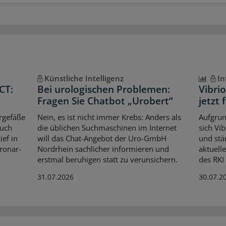
Künstliche Intelligenz
In
CT:
Bei urologischen Problemen:
Vibri
Fragen Sie Chatbot „Urobert“
jetzt 
rgefäße
Nein, es ist nicht immer Krebs: Anders als
Aufgrun
auch
die üblichen Suchmaschinen im Internet
sich Vi
ef in
will das Chat-Angebot der Uro-GmbH
und stär
oronar-
Nordrhein sachlicher informieren und
aktuell
erstmal beruhigen statt zu verunsichern.
des RKI
31.07.2026
30.07.2