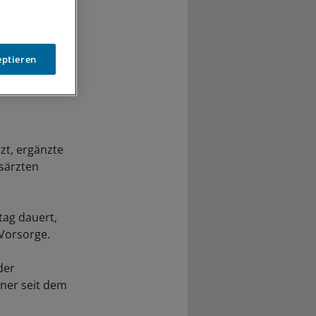
eptieren
zt, ergänzte
särzten
tag dauert,
 Vorsorge.
der
iner seit dem