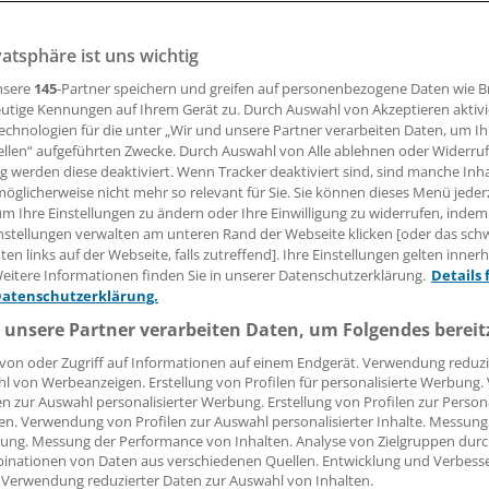
vatsphäre ist uns wichtig
24.10.2014, 11:24 Uhr
nsere
145
-Partner speichern und greifen auf personenbezogene Daten wie 
utige Kennungen auf Ihrem Gerät zu. Durch Auswahl von Akzeptieren aktivi
echnologien für die unter „Wir und unsere Partner verarbeiten Daten, um I
ellen“ aufgeführten Zwecke. Durch Auswahl von Alle ablehnen oder Widerruf
etriebsärzte fordern mehr Vorbeugung im Unternehmen, 
ng werden diese deaktiviert. Wenn Tracker deaktiviert sind, sind manche Inh
 den Fachkräftemangel. "Leider wird zugelassen, dass viele 
öglicherweise nicht mehr so relevant für Sie. Sie können dieses Menü jeder
um Ihre Einstellungen zu ändern oder Ihre Einwilligung zu widerrufen, indem
 dem Berufsleben ausscheiden - aufgrund von Erkrankungen,
nstellungen verwalten am unteren Rand der Webseite klicken [oder das sc
aßnahmen vermeidbar gewesen wären", sagte der Präsiden
en links auf der Webseite, falls zutreffend]. Ihre Einstellungen gelten inner
tscher Betriebs- und Werksärzte (VDBW), Wolfgang Panter
eitere Informationen finden Sie in unserer Datenschutzerklärung.
Details 
Datenschutzerklärung.
kskrankheiten wie Rückenleiden, Diabetes, Herzinfarkte oder
 unsere Partner verarbeiten Daten, um Folgendes bereit
er richtigen Vorsorge vermieden werden - oder den Betrof
von oder Zugriff auf Informationen auf einem Endgerät. Verwendung reduzi
en, trotzdem weiter zu arbeiten.
l von Werbeanzeigen. Erstellung von Profilen für personalisierte Werbung
en zur Auswahl personalisierter Werbung. Erstellung von Profilen zur Person
en. Verwendung von Profilen zur Auswahl personalisierter Inhalte. Messung
ung. Messung der Performance von Inhalten. Analyse von Zielgruppen durch
inationen von Daten aus verschiedenen Quellen. Entwicklung und Verbess
 Verwendung reduzierter Daten zur Auswahl von Inhalten.