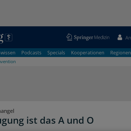
An
swissen
Podcasts
Specials
Kooperationen
Regionen
ävention
mangel
gung ist das A und O