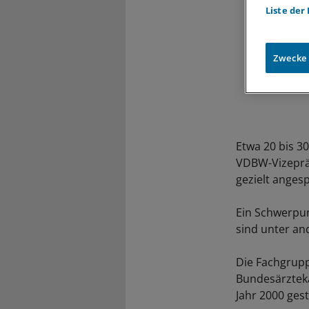
Liste der
Zwecke
Etwa 20 bis 3
VDBW-Vizepräs
gezielt anges
Ein Schwerpun
sind unter an
Die Fachgrupp
Bundesärzteka
Jahr 2000 ges