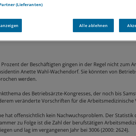
 Partner (Lieferanten)
 anzeigen
Alle ablehnen
Akz
0 Prozent der Beschäftigten gingen in der Regel nicht zum Ar
identin Anette Wahl-Wachendorf. Sie könnten von Betrieb
prochen werden.
ktthema des Betriebsärzte-Kongresses, der noch bis Sams
derem veränderte Vorschriften für die Arbeitsmedizinische
e hat offensichtlich kein Nachwuchsproblem. Der Statistik 
mmer zu Folge ist die Zahl der berufstätigen Arbeitsmediz
tiegen und lag im vergangenen Jahr bei 3006 (2000: 2624).