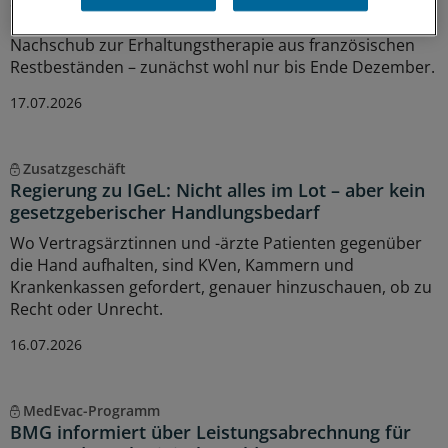
Stallergenes stellt zwar die Produktion seines
®
Erdnussproteins Palforzia
ein, sichert aber den
Nachschub zur Erhaltungstherapie aus französischen
Restbeständen – zunächst wohl nur bis Ende Dezember.
17.07.2026
Zusatzgeschäft
Regierung zu IGeL: Nicht alles im Lot – aber kein
gesetzgeberischer Handlungsbedarf
Wo Vertragsärztinnen und -ärzte Patienten gegenüber
die Hand aufhalten, sind KVen, Kammern und
Krankenkassen gefordert, genauer hinzuschauen, ob zu
Recht oder Unrecht.
16.07.2026
MedEvac-Programm
BMG informiert über Leistungsabrechnung für