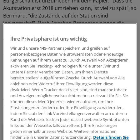
Bürgerschaft ist unzufrieden mit dem Papier. "Dass die
Akutstation erst 2018 umziehen kann, ist viel zu spät", so
Bernhard, "die Zustände auf der Station sind
inakzeptabel". Nach Angaben Bernhards planen die
Linken in der Bürgerschaft eine parlamentarische
Anfrage an den Senat. "Wir wollen wissen, wie viele
Ihre Privatsphäre ist uns wichtig
Pflegende und Ärzte in der Psychiatrie des KBO
Wir und unsere
145
-Partner speichern und greifen auf
angestellt sind."
(cben)
personenbezogene Daten wie Browserdaten oder eindeutige
Kennungen auf Ihrem Gerät zu. Durch Auswahl von Akzeptieren
aktivieren Sie Tracking-Technologien für die unter „Wir und
0
unsere Partner verarbeiten Daten, um Ihnen Dienste
bereitzustellen“ aufgeführten Zwecke. Durch Auswahl von Alle
ablehnen oder Widerruf Ihrer Einwilligung werden diese
Schlagworte:
deaktiviert. Wenn Tracker deaktiviert sind, sind manche Inhalte
und Anzeigen möglicherweise nicht mehr so relevant für Sie. Sie
Medizinethik
Klinik-Management
können dieses Menü jederzeit wieder aufrufen, um Ihre
Neurologie/Psychiatrie
Bremen
Einstellungen zu ändern oder Ihre Einwilligung zu widerrufen,
indem Sie auf den Link Voreinstellungen verwalten am unteren
Ihr Newsletter zum Thema
Rand der Webseite klicken [oder das schwebende Symbol unten
links auf der Webseite, falls zutreffend]. Ihre Einstellungen
Politik & Debatte
gelten innerhalb unseres Website. Weitere Informationen
finden Sie in unserer Datenschutzerklärung.
Details finden Sie