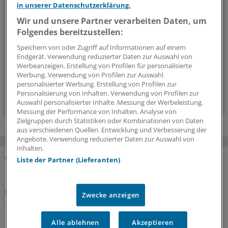
in unserer Datenschutzerklärung.
Mit diesem Newsletter blicken Sie hinter das tägliche
Geschehen in der Gesundheitspolitik. Mit Analysen,
Wir und unsere Partner verarbeiten Daten, um
Hintergründen und einem Blick auf Themen, die die Agenda
Folgendes bereitzustellen:
bestimmen.
Speichern von oder Zugriff auf Informationen auf einem
Endgerät. Verwendung reduzierter Daten zur Auswahl von
Werbeanzeigen. Erstellung von Profilen für personalisierte
14-tägig, donnerstags
Werbung. Verwendung von Profilen zur Auswahl
personalisierter Werbung. Erstellung von Profilen zur
Personalisierung von Inhalten. Verwendung von Profilen zur
Zum Abonnieren bitte anmelden
Auswahl personalisierter Inhalte. Messung der Werbeleistung.
Messung der Performance von Inhalten. Analyse von
Zielgruppen durch Statistiken oder Kombinationen von Daten
aus verschiedenen Quellen. Entwicklung und Verbesserung der
Angebote. Verwendung reduzierter Daten zur Auswahl von
Inhalten.
Liste der Partner (Lieferanten)
MEHR ZUM THEMA
Erdnussallergie
Zwecke anzeigen
Allergologen können Erhaltungstherapie mit
Palforzia bis Ende 2026 fortsetzen
Alle ablehnen
Akzeptieren