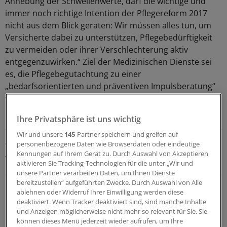
Anhebung der Schwellenwerte, darf die wichtige und
immer noch richtige Intention der Pflegereform 2017
nicht aus dem Blick geraten: Wir müssen alles tun, um
Versicherte dabei zu unterstützen, Pflegebedürftigkeit
zu vermeiden oder ihrer Verschlechterung aktiv
entgegenzuwirken.“ Ziel der Medizinischen Dienste sei
es, die Pflegebegutachtung zu einer
„bedarfsorientierten und präventiven Impulsberatung“
weiterzuentwickeln.
Ihre Privatsphäre ist uns wichtig
LESEN SIE AUCH
Wir und unsere
145
-Partner speichern und greifen auf
„Armutsrisiko“ Pflege
personenbezogene Daten wie Browserdaten oder eindeutige
Angekündigte Pflegereform: Ungeduld und
Kennungen auf Ihrem Gerät zu. Durch Auswahl von Akzeptieren
Unzufriedenheit wachsen
aktivieren Sie Tracking-Technologien für die unter „Wir und
unsere Partner verarbeiten Daten, um Ihnen Dienste
bereitzustellen“ aufgeführten Zwecke. Durch Auswahl von Alle
Der Vorstandschef beim GKV-Spitzenverband, Oliver
ablehnen oder Widerruf Ihrer Einwilligung werden diese
Blatt, betont: Der Zugang zur Pflege funktioniere.
deaktiviert. Wenn Tracker deaktiviert sind, sind manche Inhalte
Gleichwohl stelle der starke Anstieg der Zahl der
und Anzeigen möglicherweise nicht mehr so relevant für Sie. Sie
können dieses Menü jederzeit wieder aufrufen, um Ihre
Pflegebedürftigen die soziale Pflegeversicherung vor