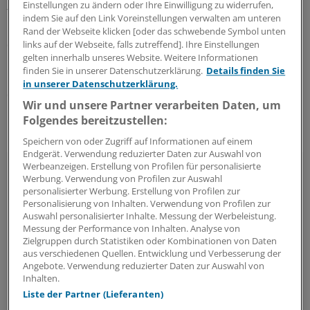
Einstellungen zu ändern oder Ihre Einwilligung zu widerrufen,
finanzielle und strukturelle Herausforderungen. Die
indem Sie auf den Link Voreinstellungen verwalten am unteren
müsse die Politik endlich angehen und dafür sorgen,
Rand der Webseite klicken [oder das schwebende Symbol unten
dass das System zukunftsfest aufgestellt werde.
links auf der Webseite, falls zutreffend]. Ihre Einstellungen
gelten innerhalb unseres Website. Weitere Informationen
finden Sie in unserer Datenschutzerklärung.
Details finden Sie
Laut
Gesundheitsministerin Nina Warken
(CDU) droht
in unserer Datenschutzerklärung.
der Pflegeversicherung im nächsten Jahr ein Defizit in
Wir und unsere Partner verarbeiten Daten, um
Höhe von 7,5 Milliarden Euro und im Jahr 2028 sogar ein
Folgendes bereitzustellen:
Minus von bis zu 15 Milliarden Euro.
(hom)
Speichern von oder Zugriff auf Informationen auf einem
Endgerät. Verwendung reduzierter Daten zur Auswahl von
Werbeanzeigen. Erstellung von Profilen für personalisierte
Weitere Erkenntnisse aus der MD-
Werbung. Verwendung von Profilen zur Auswahl
personalisierter Werbung. Erstellung von Profilen zur
Statistik
Personalisierung von Inhalten. Verwendung von Profilen zur
Auswahl personalisierter Inhalte. Messung der Werbeleistung.
2025 wurden gut
drei Millionen Versicherte
Messung der Performance von Inhalten. Analyse von
Zielgruppen durch Statistiken oder Kombinationen von Daten
begutachtet. Pflegegrad 1 erhielten 29 Prozent
aus verschiedenen Quellen. Entwicklung und Verbesserung der
der Antragsteller; 34,5 Prozent
Pflegegrad 2
;
Angebote. Verwendung reduzierter Daten zur Auswahl von
11,6 Prozent Pflegegrad 3. Weitere 2,6 Prozent
Inhalten.
Liste der Partner (Lieferanten)
bekamen Pflegegrad 4 und 0,9 Prozent