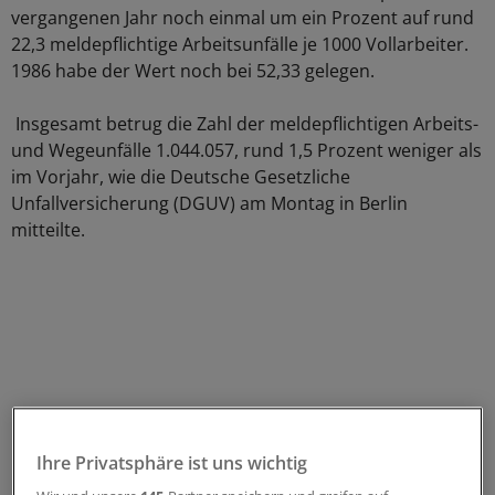
vergangenen Jahr noch einmal um ein Prozent auf rund
22,3 meldepflichtige Arbeitsunfälle je 1000 Vollarbeiter.
1986 habe der Wert noch bei 52,33 gelegen.
Insgesamt betrug die Zahl der meldepflichtigen Arbeits-
und Wegeunfälle 1.044.057, rund 1,5 Prozent weniger als
im Vorjahr, wie die Deutsche Gesetzliche
Unfallversicherung (DGUV) am Montag in Berlin
mitteilte.
Ihre Privatsphäre ist uns wichtig