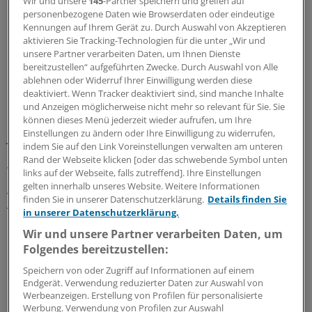
Wir und unsere
145
-Partner speichern und greifen auf
personenbezogene Daten wie Browserdaten oder eindeutige
Kennungen auf Ihrem Gerät zu. Durch Auswahl von Akzeptieren
aktivieren Sie Tracking-Technologien für die unter „Wir und
Der durchschnittliche Beitragssatz zu den
unsere Partner verarbeiten Daten, um Ihnen Dienste
bereitzustellen“ aufgeführten Zwecke. Durch Auswahl von Alle
Berufsgenossenschaften sei 2014 mit 1,22 Prozent auf
ablehnen oder Widerruf Ihrer Einwilligung werden diese
ein Allzeit-Tief gesunken. "Stabile Beiträge sind die
deaktiviert. Wenn Tracker deaktiviert sind, sind manche Inhalte
Dividende für die Erfolge im Arbeitsschutz und in der
und Anzeigen möglicherweise nicht mehr so relevant für Sie. Sie
können dieses Menü jederzeit wieder aufrufen, um Ihre
Rehabilitation", erklärt DGUV-Hauptgeschäftsführer Dr.
Einstellungen zu ändern oder Ihre Einwilligung zu widerrufen,
Joachim Breuer.
indem Sie auf den Link Voreinstellungen verwalten am unteren
Rand der Webseite klicken [oder das schwebende Symbol unten
Wie die DGUV weiter betont, hätten Unternehmen der
links auf der Webseite, falls zutreffend]. Ihre Einstellungen
gelten innerhalb unseres Website. Weitere Informationen
gewerblichen Wirtschaft noch nie einen so geringen
finden Sie in unserer Datenschutzerklärung.
Details finden Sie
Anteil der Lohnsumme für die Versicherung ihrer
in unserer Datenschutzerklärung.
Beschäftigten gegen Arbeitsunfälle und
Wir und unsere Partner verarbeiten Daten, um
Berufskrankheiten zahlen müssen.
Folgendes bereitzustellen:
Speichern von oder Zugriff auf Informationen auf einem
Grund hierfür sei neben der nach wie vor hohen
Endgerät. Verwendung reduzierter Daten zur Auswahl von
Beschäftigung auch die anhaltend rückläufige
Werbeanzeigen. Erstellung von Profilen für personalisierte
Entwicklung der Unfallzahlen gewesen.
Werbung. Verwendung von Profilen zur Auswahl