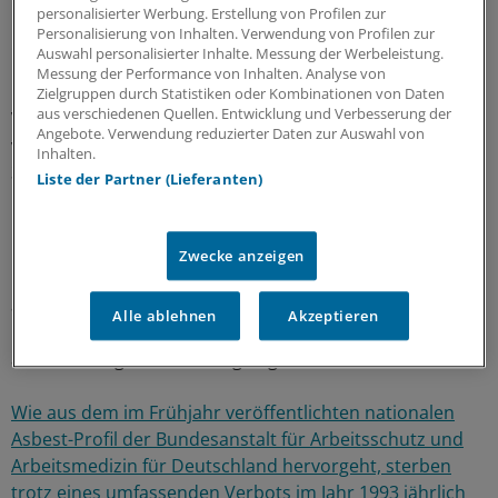
personalisierter Werbung. Erstellung von Profilen zur
Personalisierung von Inhalten. Verwendung von Profilen zur
Steigende Zahl der Berufskranken
Auswahl personalisierter Inhalte. Messung der Werbeleistung.
Messung der Performance von Inhalten. Analyse von
Kaum verändert habe sich dagegen die Zahl der
Zielgruppen durch Statistiken oder Kombinationen von Daten
aus verschiedenen Quellen. Entwicklung und Verbesserung der
Verdachtsanzeigen auf eine Berufskrankheit. Sie habe im
Angebote. Verwendung reduzierter Daten zur Auswahl von
vergangenen Jahr bei 71.685 (Vorjahr: 71.579) gelegen. In
Inhalten.
36.754 Fällen habe sich der Verdacht bestätigt - das sind
Liste der Partner (Lieferanten)
laut DGUV 1,5 Prozent mehr als im Vorjahr.
In der Mehrzahl habe es sich hierbei um berufsbedingte
Zwecke anzeigen
Erkrankungen der Haut gehandelt. 2457 Menschen seien
an den Folgen einer Berufskrankheit gestorben.
Alle ablehnen
Akzeptieren
Hauptursache seien - wie auch in den Vorjahren -
asbestbedingte Erkrankungen gewesen.
Wie aus dem im Frühjahr veröffentlichten nationalen
Asbest-Profil der Bundesanstalt für Arbeitsschutz und
Arbeitsmedizin für Deutschland hervorgeht, sterben
trotz eines umfassenden Verbots im Jahr 1993 jährlich