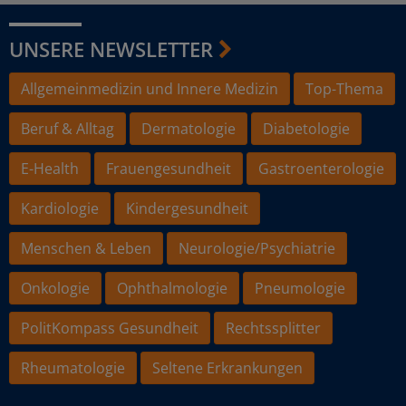
UNSERE NEWSLETTER
Allgemeinmedizin und Innere Medizin
Top-Thema
Beruf & Alltag
Dermatologie
Diabetologie
E-Health
Frauengesundheit
Gastroenterologie
Kardiologie
Kindergesundheit
Menschen & Leben
Neurologie/Psychiatrie
Onkologie
Ophthalmologie
Pneumologie
PolitKompass Gesundheit
Rechtssplitter
Rheumatologie
Seltene Erkrankungen