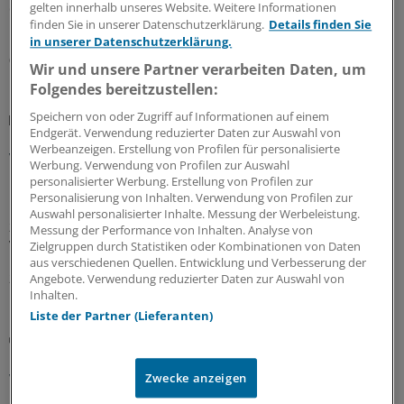
der Arzneitherapie gelten – unter anderem das Aus der
gelten innerhalb unseres Website. Weitere Informationen
finden Sie in unserer Datenschutzerklärung.
Details finden Sie
Homöopathie auf Kosten der GKV.
in unserer Datenschutzerklärung.
03.08.2026
Wir und unsere Partner verarbeiten Daten, um
Folgendes bereitzustellen:
Speichern von oder Zugriff auf Informationen auf einem
Hilfsmittelversorgung
Endgerät. Verwendung reduzierter Daten zur Auswahl von
Hörhilfen liegen bei Mehrkosten für gesetzliche
Werbeanzeigen. Erstellung von Profilen für personalisierte
Versicherte ganz vorn
Werbung. Verwendung von Profilen zur Auswahl
personalisierter Werbung. Erstellung von Profilen zur
Die Krankenkassen-Variante ohne Aufschlag beim
Personalisierung von Inhalten. Verwendung von Profilen zur
Hilfsmittel oder noch ein paar Extras dazu mit selbst zu
Auswahl personalisierter Inhalte. Messung der Werbeleistung.
zahlenden Mehrkosten? Ein GKV-Bericht zeigt, wo die
Messung der Performance von Inhalten. Analyse von
Versicherten am meisten drauflegen.
Zielgruppen durch Statistiken oder Kombinationen von Daten
aus verschiedenen Quellen. Entwicklung und Verbesserung der
27.07.2026
Angebote. Verwendung reduzierter Daten zur Auswahl von
Inhalten.
Liste der Partner (Lieferanten)
Blankoverordnung
GKV-Spitzenverband fordert, Ergotherapeuten
wirtschaftlich mehr auf die Finger zu schauen
Zwecke anzeigen