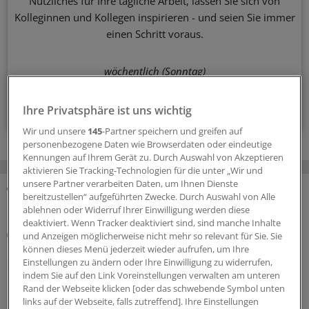
Nützliches für Ihre tägliche Arbeit, lassen Sie sich von
Kolleginnen und Kollegen inspirieren - und seien Sie immer
einen Schritt voraus.
wöchentlich (Sonntag)
Zum Abonnieren bitte anmelden
Ihre Privatsphäre ist uns wichtig
Wir und unsere
145
-Partner speichern und greifen auf
personenbezogene Daten wie Browserdaten oder eindeutige
Kennungen auf Ihrem Gerät zu. Durch Auswahl von Akzeptieren
aktivieren Sie Tracking-Technologien für die unter „Wir und
unsere Partner verarbeiten Daten, um Ihnen Dienste
bereitzustellen“ aufgeführten Zwecke. Durch Auswahl von Alle
MEHR ZUM THEMA
ablehnen oder Widerruf Ihrer Einwilligung werden diese
deaktiviert. Wenn Tracker deaktiviert sind, sind manche Inhalte
Beitragssatzstabilisierungsgesetz
und Anzeigen möglicherweise nicht mehr so relevant für Sie. Sie
GKV-Spargesetz tritt in Kraft: Welche Neuerungen
können dieses Menü jederzeit wieder aufrufen, um Ihre
sofort greifen
Einstellungen zu ändern oder Ihre Einwilligung zu widerrufen,
indem Sie auf den Link Voreinstellungen verwalten am unteren
Das umstrittene GKV-Spargesetz ist in Kraft getreten.
Rand der Webseite klicken [oder das schwebende Symbol unten
Das bedeutet auch, dass schon jetzt einige Regelungen
links auf der Webseite, falls zutreffend]. Ihre Einstellungen