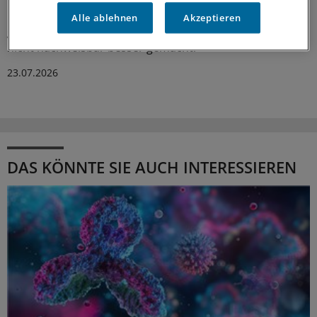
Die Bilanz des GKV-Spitzenverbandes nach zwei Jahren
Heilmittel-Blankoverordnung in der Ergotherapie fällt
Alle ablehnen
Akzeptieren
gemischt aus. Sie habe die Versorgung teurer, aber
nicht nachweisbar besser gemacht.
23.07.2026
DAS KÖNNTE SIE AUCH INTERESSIEREN