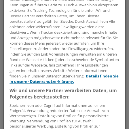
Privatversicherten sei es jeder dritte gewesen.
Kennungen auf Ihrem Gerät zu. Durch Auswahl von Akzeptieren
aktivieren Sie Tracking-Technologien für die unter „Wir und
Die Wartezeiten für gesetzlich und privat Versicherte
unsere Partner verarbeiten Daten, um Ihnen Dienste
bereitzustellen“ aufgeführten Zwecke. Durch Auswahl von Alle
hätten sich zuletzt angeglichen, betonte Gassen. Das
ablehnen oder Widerruf Ihrer Einwilligung werden diese
werfe „natürlich die Logik mancher arg durcheinander,
deaktiviert. Wenn Tracker deaktiviert sind, sind manche Inhalte
die meinen, Privatversicherte würden beim Arzt immer
und Anzeigen möglicherweise nicht mehr so relevant für Sie. Sie
vorgezogen, weil Ärzte dafür mehr Geld kriegen“. Der
können dieses Menü jederzeit wieder aufrufen, um Ihre
Einstellungen zu ändern oder Ihre Einwilligung zu widerrufen,
Grund sei aber ein anderer und simpler: „Arztzeit wird
indem Sie auf den Link Voreinstellungen verwalten am unteren
immer knapper.“
Rand der Webseite klicken [oder das schwebende Symbol unten
links auf der Webseite, falls zutreffend]. Ihre Einstellungen
In Deutschland gebe es zudem einen „nahezu
gelten innerhalb unseres Website. Weitere Informationen
finden Sie in unserer Datenschutzerklärung.
Details finden Sie
barrierefreien Zugang zu ärztlichen Leistungen“, so
in unserer Datenschutzerklärung.
Gassen. Deshalb sei es wichtig, stärker nach der
Wir und unsere Partner verarbeiten Daten, um
Dringlichkeit von Arztterminen zu unterscheiden. „Auf
Folgendes bereitzustellen:
eine routinemäßige Vorsorgeuntersuchung muss ich als
Patient im Zweifel länger warten, als wenn ich eine
Speichern von oder Zugriff auf Informationen auf einem
Endgerät. Verwendung reduzierter Daten zur Auswahl von
Grippe habe.“ Über kurz oder lang sei eine
Werbeanzeigen. Erstellung von Profilen für personalisierte
gesellschaftspolitische Debatte darüber zu führen, ob
Werbung. Verwendung von Profilen zur Auswahl
künftig „nicht stärker nach echtem Bedarf zu
personalisierter Werbung. Erstellung von Profilen zur