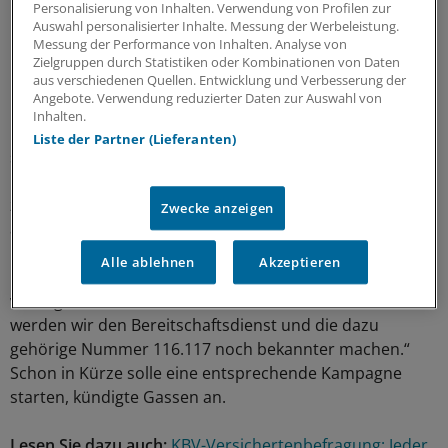
Personalisierung von Inhalten. Verwendung von Profilen zur
priorisieren ist“.
Auswahl personalisierter Inhalte. Messung der Werbeleistung.
Messung der Performance von Inhalten. Analyse von
Das gelte auch für das gehäufte Aufsuchen der
Zielgruppen durch Statistiken oder Kombinationen von Daten
aus verschiedenen Quellen. Entwicklung und Verbesserung der
Notaufnahmen in Kliniken. Viele Patienten seien fest
Angebote. Verwendung reduzierter Daten zur Auswahl von
überzeugt davon, dass der Gang in die Notaufnahme
Inhalten.
nötig sei. Untersuchungen belegten aber das Gegenteil,
Liste der Partner (Lieferanten)
sagte Gassen. Das Gros der Fälle sei objektiv gesehen
nicht dringlich und habe daher nichts im Krankenhaus
zu suchen. „Hier müssen wir die Patienten mehr
Zwecke anzeigen
abholen.“
Alle ablehnen
Akzeptieren
Der ärztliche Bereitschaftsdienst spiele dabei eine
wichtige Rolle. „Damit das noch effektiver funktioniert,
werden wir den Bereitschaftsdienst und die dazu
gehörige Nummer 116.117 noch bekannter machen.“
Schon in Kürze solle eine entsprechende Kampagne
starten, kündigte Gassen an.
Lesen Sie dazu auch:
KBV-Versichertenbefragung: Jeder