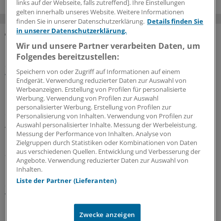
links auf der Webseite, falls zutreffend]. Ihre Einstellungen
gelten innerhalb unseres Website. Weitere Informationen
finden Sie in unserer Datenschutzerklärung.
Details finden Sie
in unserer Datenschutzerklärung.
MEHR ZUM THEMA
Wir und unsere Partner verarbeiten Daten, um
Folgendes bereitzustellen:
Geldtipp-Podcast Pferdchen trifft Fuchs
Speichern von oder Zugriff auf Informationen auf einem
Was wir aus unseren Fehlern gelernt haben
Endgerät. Verwendung reduzierter Daten zur Auswahl von
Werbeanzeigen. Erstellung von Profilen für personalisierte
In der 62. Folge des Geldtipp-Podcasts stellt sich der
Werbung. Verwendung von Profilen zur Auswahl
neue Fuchs, Stefan Ziermann, vor. Pferdchen und Fuchs
personalisierter Werbung. Erstellung von Profilen zur
erinnern sich an Erfolg und Misserfolg ihrer
Personalisierung von Inhalten. Verwendung von Profilen zur
Anlageentscheidungen und welche Konsequenzen und
Auswahl personalisierter Inhalte. Messung der Werbeleistung.
Messung der Performance von Inhalten. Analyse von
Lehren sie daraus gezogen haben.
Zielgruppen durch Statistiken oder Kombinationen von Daten
aus verschiedenen Quellen. Entwicklung und Verbesserung der
28.07.2026
Angebote. Verwendung reduzierter Daten zur Auswahl von
Inhalten.
Liste der Partner (Lieferanten)
Geldtipp-Podcast Pferdchen trifft Fuchs
Wie sich nachhaltige Geldanlage verändert hat
Durch die geopolitischen Krisen sind Investments in
Zwecke anzeigen