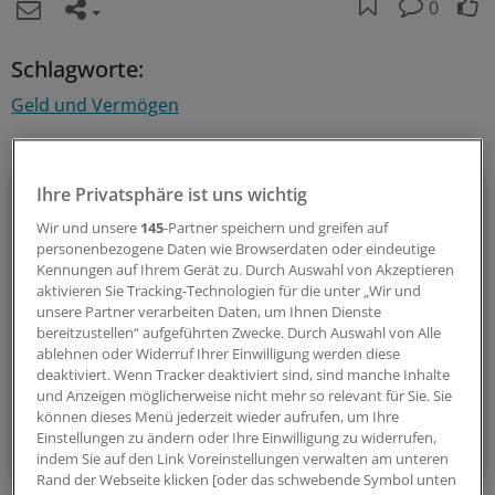
0
Schlagworte:
Geld und Vermögen
Ihr Newsletter zum Thema
Beruf & Alltag
Ihre Privatsphäre ist uns wichtig
Wir und unsere
145
-Partner speichern und greifen auf
Die Sonntagslektüre: Lesen Sie Wissenswertes und
personenbezogene Daten wie Browserdaten oder eindeutige
Nützliches für Ihre tägliche Arbeit, lassen Sie sich von
Kennungen auf Ihrem Gerät zu. Durch Auswahl von Akzeptieren
aktivieren Sie Tracking-Technologien für die unter „Wir und
Kolleginnen und Kollegen inspirieren - und seien Sie immer
unsere Partner verarbeiten Daten, um Ihnen Dienste
einen Schritt voraus.
bereitzustellen“ aufgeführten Zwecke. Durch Auswahl von Alle
ablehnen oder Widerruf Ihrer Einwilligung werden diese
deaktiviert. Wenn Tracker deaktiviert sind, sind manche Inhalte
wöchentlich (Sonntag)
und Anzeigen möglicherweise nicht mehr so relevant für Sie. Sie
können dieses Menü jederzeit wieder aufrufen, um Ihre
Einstellungen zu ändern oder Ihre Einwilligung zu widerrufen,
Zum Abonnieren bitte anmelden
indem Sie auf den Link Voreinstellungen verwalten am unteren
Rand der Webseite klicken [oder das schwebende Symbol unten