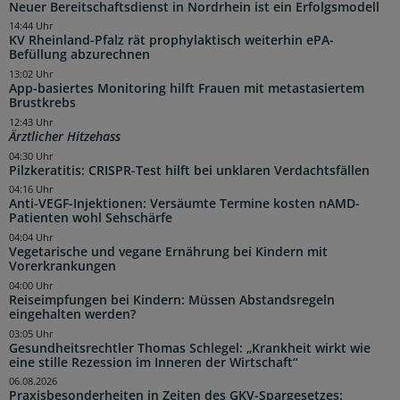
Neuer Bereitschaftsdienst in Nordrhein ist ein Erfolgsmodell
14:44 Uhr
KV Rheinland-Pfalz rät prophylaktisch weiterhin ePA-
Befüllung abzurechnen
13:02 Uhr
App-basiertes Monitoring hilft Frauen mit metastasiertem
Brustkrebs
12:43 Uhr
Ärztlicher Hitzehass
04:30 Uhr
Pilzkeratitis: CRISPR-Test hilft bei unklaren Verdachtsfällen
04:16 Uhr
Anti-VEGF-Injektionen: Versäumte Termine kosten nAMD-
Patienten wohl Sehschärfe
04:04 Uhr
Vegetarische und vegane Ernährung bei Kindern mit
Vorerkrankungen
04:00 Uhr
Reiseimpfungen bei Kindern: Müssen Abstandsregeln
eingehalten werden?
03:05 Uhr
Gesundheitsrechtler Thomas Schlegel: „Krankheit wirkt wie
eine stille Rezession im Inneren der Wirtschaft“
06.08.2026
Praxisbesonderheiten in Zeiten des GKV-Spargesetzes: