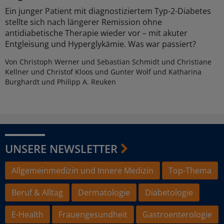
Ein junger Patient mit diagnostiziertem Typ-2-Diabetes
stellte sich nach längerer Remission ohne
antidiabetische Therapie wieder vor – mit akuter
Entgleisung und Hyperglykämie. Was war passiert?
Von Christoph Werner und Sebastian Schmidt und Christiane
Kellner und Christof Kloos und Gunter Wolf und Katharina
Burghardt und Philipp A. Reuken
UNSERE NEWSLETTER
Allgemeinmedizin und Innere Medizin
Top-Thema
Beruf & Alltag
Dermatologie
Diabetologie
E-Health
Frauengesundheit
Gastroenterologie