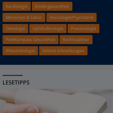
Kardiologie
Kindergesundheit
Menschen & Leben
Neurologie/Psychiatrie
Onkologie
Ophthalmologie
Pneumologie
PolitKompass Gesundheit
Rechtssplitter
Rheumatologie
Seltene Erkrankungen
LESETIPPS