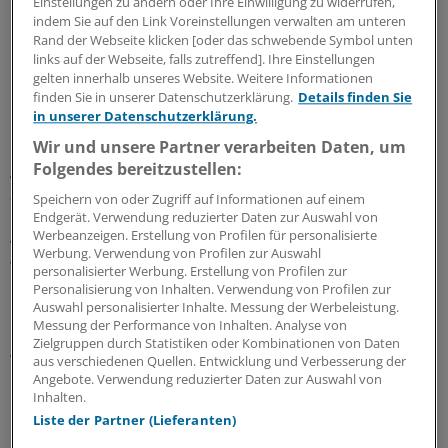
Einstellungen zu ändern oder Ihre Einwilligung zu widerrufen,
indem Sie auf den Link Voreinstellungen verwalten am unteren
Interessant ist auch, dass von den 60 Prozent der
Rand der Webseite klicken [oder das schwebende Symbol unten
befragten Psychotherapeuten, die ihre Patienten noch
links auf der Webseite, falls zutreffend]. Ihre Einstellungen
nicht gegoogelt haben, lediglich rund 13 Prozent dies
gelten innerhalb unseres Website. Weitere Informationen
finden Sie in unserer Datenschutzerklärung.
Details finden Sie
damit begründen, dass die Patienten wohl nicht damit
in unserer Datenschutzerklärung.
einverstanden wären.
Wir und unsere Partner verarbeiten Daten, um
Folgendes bereitzustellen:
Aber: Gut 37 Prozent haben immerhin ethische Zweifel
an der Web-Recherche. Ein Drittel vertraut den
Speichern von oder Zugriff auf Informationen auf einem
Endgerät. Verwendung reduzierter Daten zur Auswahl von
Informationen im Internet schlicht nicht. 23 Prozent
Werbeanzeigen. Erstellung von Profilen für personalisierte
wollen aber auch keine Extra-Arbeit leisten, die mit der
Werbung. Verwendung von Profilen zur Auswahl
Web-Recherche zwangsläufig anfallen würde.
personalisierter Werbung. Erstellung von Profilen zur
Personalisierung von Inhalten. Verwendung von Profilen zur
Auswahl personalisierter Inhalte. Messung der Werbeleistung.
Erlaubt, wenn Gefahr droht?
Messung der Performance von Inhalten. Analyse von
Zielgruppen durch Statistiken oder Kombinationen von Daten
Wie auch immer die Ärzte sich selbst verhalten, die
aus verschiedenen Quellen. Entwicklung und Verbesserung der
Angebote. Verwendung reduzierter Daten zur Auswahl von
Forscher wollten von ihnen wissen, welche Gründe das
Inhalten.
Googeln eines Patienten rechtfertigen könnte. Für über
Liste der Partner (Lieferanten)
ein Drittel bleibt die Web-Recherche unvorstellbar.