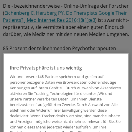
Die - bezeichnenderweise - Online-Umfrage der Forscher
(
Eichenberg C, Herzberg PY, Do Therapists Google Their
Patients? J Med Internet Res 2016;18(1):e3
) ist zwar nicht-
repräsentativ, sie vermittelt aber einen guten Eindruck
darüber, wie Mediziner mit den neuen Medien umgehen.
85 Prozent der teilnehmenden Psychotherapeuten
nutzen das Internet ohnehin täglich für berufliche
Zwecke.
Ihre Privatsphäre ist uns wichtig
Diejenigen, die ihre Patienten googeln, tun dies im
Wir und unsere
145
-Partner speichern und greifen auf
personenbezogene Daten wie Browserdaten oder eindeutige
Schnitt bei 5,8 Fällen. Drei Viertel unter ihnen, ohne sich
Kennungen auf Ihrem Gerät zu. Durch Auswahl von Akzeptieren
vorher die Erlaubnis zum Datensammeln im Web bei
aktivieren Sie Tracking-Technologien für die unter „Wir und
den Patienten eingeholt zu haben.
unsere Partner verarbeiten Daten, um Ihnen Dienste
bereitzustellen“ aufgeführten Zwecke. Durch Auswahl von Alle
ablehnen oder Widerruf Ihrer Einwilligung werden diese
Gerade einmal ein Fünftel hat diese Erlaubnis. Und nur
deaktiviert. Wenn Tracker deaktiviert sind, sind manche Inhalte
vier Prozent führen die Internet-Recherche gemeinsam
und Anzeigen möglicherweise nicht mehr so relevant für Sie. Sie
mit dem Patienten durch.
können dieses Menü jederzeit wieder aufrufen, um Ihre