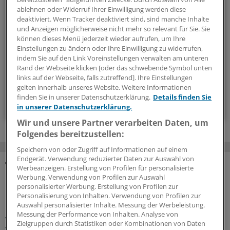
ablehnen oder Widerruf Ihrer Einwilligung werden diese
Die Sonntagslektüre: Lesen Sie Wissenswertes und
deaktiviert. Wenn Tracker deaktiviert sind, sind manche Inhalte
Nützliches für Ihre tägliche Arbeit, lassen Sie sich von
und Anzeigen möglicherweise nicht mehr so relevant für Sie. Sie
Kolleginnen und Kollegen inspirieren - und seien Sie immer
können dieses Menü jederzeit wieder aufrufen, um Ihre
einen Schritt voraus.
Einstellungen zu ändern oder Ihre Einwilligung zu widerrufen,
indem Sie auf den Link Voreinstellungen verwalten am unteren
Rand der Webseite klicken [oder das schwebende Symbol unten
wöchentlich (Sonntag)
links auf der Webseite, falls zutreffend]. Ihre Einstellungen
gelten innerhalb unseres Website. Weitere Informationen
finden Sie in unserer Datenschutzerklärung.
Details finden Sie
Zum Abonnieren bitte anmelden
in unserer Datenschutzerklärung.
Wir und unsere Partner verarbeiten Daten, um
Folgendes bereitzustellen:
Speichern von oder Zugriff auf Informationen auf einem
Endgerät. Verwendung reduzierter Daten zur Auswahl von
Werbeanzeigen. Erstellung von Profilen für personalisierte
MEHR ZUM THEMA
Werbung. Verwendung von Profilen zur Auswahl
personalisierter Werbung. Erstellung von Profilen zur
Personalisierung von Inhalten. Verwendung von Profilen zur
Präventionsoffensive
Auswahl personalisierter Inhalte. Messung der Werbeleistung.
Gesundheitsrechtler Thomas Schlegel: „Krankheit
Messung der Performance von Inhalten. Analyse von
wirkt wie eine stille Rezession im Inneren der
Zielgruppen durch Statistiken oder Kombinationen von Daten
Wirtschaft“