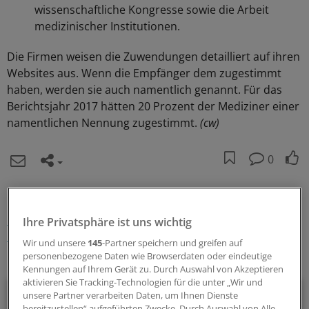
wissenschaftliche Kongresse sowie die Arbeit
medizinischer Institutionen.
Die Firmen weisen die Zuwendungen detailliert auf ihren
Websites aus. Wenn die Empfänger dem zugestimmt
haben, werden sie auch namentlich genannt. Für das
Berichtsjahr 2017 hätten 20 Prozent der Mediziner einer
namentlichen Nennung zugestimmt.
(cw)
0
Schlagworte:
Unternehmen
Weiterbildung
Geld und Vermögen
Ihre Privatsphäre ist uns wichtig
Medizinethik
Wir und unsere
145
-Partner speichern und greifen auf
personenbezogene Daten wie Browserdaten oder eindeutige
Ihr Newsletter zum Thema
Kennungen auf Ihrem Gerät zu. Durch Auswahl von Akzeptieren
aktivieren Sie Tracking-Technologien für die unter „Wir und
Beruf & Alltag
unsere Partner verarbeiten Daten, um Ihnen Dienste
bereitzustellen“ aufgeführten Zwecke. Durch Auswahl von Alle