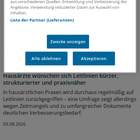
aus verschiedenen Quellen. Entwicklung und Verbesserung der
Angebote. Verwendung reduzierter Daten zur Auswahl von
Die Koalition will die Prävention als
Inhalten.
gesamtgesellschaftliche Aufgabe stärken. Richtig so, sagt
Liste der Partner (Lieferanten)
der Gesundheitsrechtler Professor Thomas Schlegel im
Interview mit der Ärzte Zeitung. Das Thema habe aber
eine viel größere Dimension als viele meinten.
Zwecke anzeigen
07.08.2026
Alle ablehnen
Akzeptieren
Leitliniennutzung
Hausärzte wünschen sich Leitlinien kürzer,
strukturierter und praxisnäher
In hausärztlichen Praxen wird durchaus regelmäßig auf
Leitlinien zurückgegriffen – eine Umfrage zeigt allerdings
wegen Zeitmangels und zu umfangreicher Dokumente
deutlichen Verbesserungsbedarf.
03.08.2026