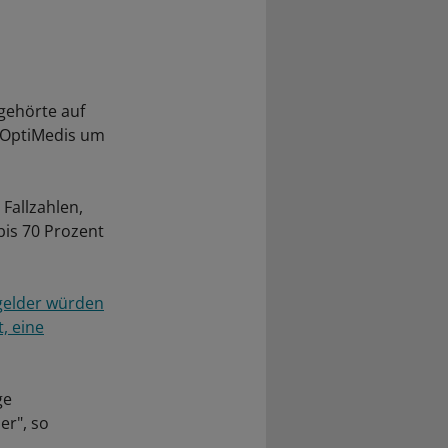
 gehörte auf
 OptiMedis um
Fallzahlen,
 bis 70 Prozent
gelder würden
, eine
ge
er", so