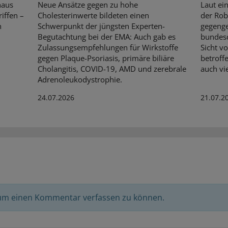
haus
Neue Ansätze gegen zu hohe
Laut ei
iffen –
Cholesterinwerte bildeten einen
der Rob
n
Schwerpunkt der jüngsten Experten-
gegenge
Begutachtung bei der EMA: Auch gab es
bundesd
Zulassungsempfehlungen für Wirkstoffe
Sicht v
gegen Plaque-Psoriasis, primäre biliäre
betroff
Cholangitis, COVID-19, AMD und zerebrale
auch vi
Adrenoleukodystrophie.
24.07.2026
21.07.2
 um einen Kommentar verfassen zu können.