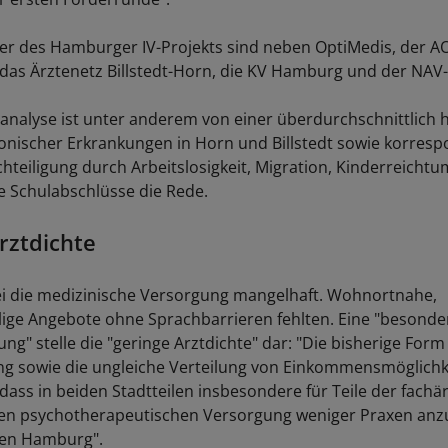
er des Hamburger IV-Projekts sind neben OptiMedis, der A
ik das Ärztenetz Billstedt-Horn, die KV Hamburg und der NA
sanalyse ist unter anderem von einer überdurchschnittlich
onischer Erkrankungen in Horn und Billstedt sowie korres
chteiligung durch Arbeitslosigkeit, Migration, Kinderreicht
de Schulabschlüsse die Rede.
rztdichte
sei die medizinische Versorgung mangelhaft. Wohnortnahe,
lige Angebote ohne Sprachbarrieren fehlten. Eine "besonde
g" stelle die "geringe Arztdichte" dar: "Die bisherige Form
g sowie die ungleiche Verteilung von Einkommensmöglichk
dass in beiden Stadtteilen insbesondere für Teile der fachä
en psychotherapeutischen Versorgung weniger Praxen anzu
chen Hamburg".