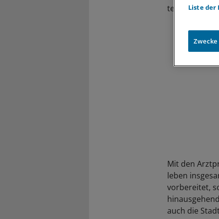
teilte Projekt
Liste der
Zwecke
Mit den Arztp
leben insgesa
vorbereitet, 
hinausgehende
auch die Stadt