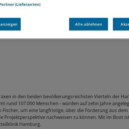
leiter Alexander Fischer von OptiMedis auf Anfrage mit.
 Partner (Lieferanten)
 anzeigen
Alle ablehnen
Akz
raxen in den beiden bevölkerungsreichsten Vierteln der Han
mt rund 107.000 Menschen - würden auf zehn Jahre angeleg
so Fischer, um eine langfristige, über die Förderung aus de
 Projektperspektive nachweisen zu können. Mit im Boot ist 
teilklinik Hamburg.