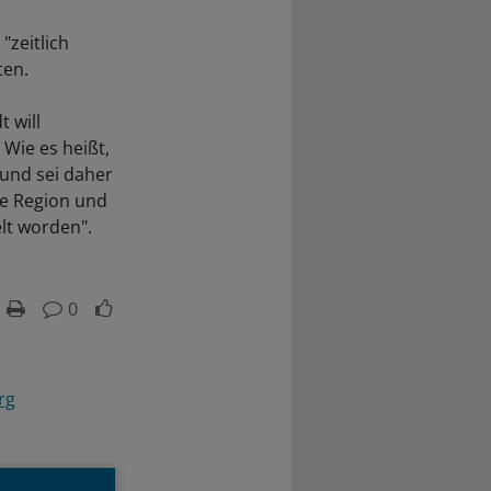
"zeitlich
ten.
 will
Wie es heißt,
 und sei daher
se Region und
lt worden".
0
rg