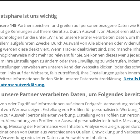
vatsphäre ist uns wichtig
teiligte Bevölkerung, überdurchschnittliche Prävalenz chro
 geringe Arztdichte: In den Hamburger Stadteilen Horn und
nsere
145
-Partner speichern und greifen auf personenbezogene Daten wie 
isch vieles im argen. Die Antwort der Managementgesellscha
utige Kennungen auf Ihrem Gerät zu. Durch Auswahl von Akzeptieren aktivi
echnologien für die unter „Wir und unsere Partner verarbeiten Daten, um I
ersorgung.
ellen“ aufgeführten Zwecke. Durch Auswahl von Alle ablehnen oder Widerruf
ng werden diese deaktiviert. Wenn Tracker deaktiviert sind, sind manche Inh
öglicherweise nicht mehr so relevant für Sie. Sie können dieses Menü jeder
um Ihre Einstellungen zu ändern oder Ihre Einwilligung zu widerrufen, indem
21.01.2016, 15:27 Uhr
nstellungen verwalten am unteren Rand der Webseite klicken [oder das sc
en links auf der Webseite, falls zutreffend]. Ihre Einstellungen gelten inner
eitere Informationen finden Sie in unserer Datenschutzerklärung.
Details 
Datenschutzerklärung.
e auf die Entwicklung von IV-Projekten wie das "Gesunde Kin
 unsere Partner verarbeiten Daten, um Folgendes bereit
e OptiMedis AG will mit Geldern aus dem Innovationsfonds ei
von oder Zugriff auf Informationen auf einem Endgerät. Verwendung reduzi
izinischen Versorgung in den beiden Hamburger Problemst
l von Werbeanzeigen. Erstellung von Profilen für personalisierte Werbung
stedt anschieben.
en zur Auswahl personalisierter Werbung. Erstellung von Profilen zur Person
en. Verwendung von Profilen zur Auswahl personalisierter Inhalte. Messung
ung. Messung der Performance von Inhalten. Analyse von Zielgruppen durch
lyse wurde bereits Ende vorigen Jahres fertiggestellt. Jetzt
inationen von Daten aus verschiedenen Quellen. Entwicklung und Verbess
d Leistungserbringern über die Teilnahmemodalitäten zu v
 Verwendung reduzierter Daten zur Auswahl von Inhalten.