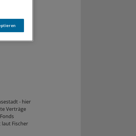
eptieren
sestadt - hier
te Verträge
m Fonds
laut Fischer