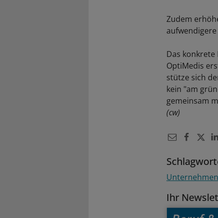
Zudem erhöhe 
aufwendigere 
Das konkrete 
OptiMedis ers
stütze sich de
kein "am grün
gemeinsam mit
(cw)
Schlagwort
Unternehme
Ihr Newsle