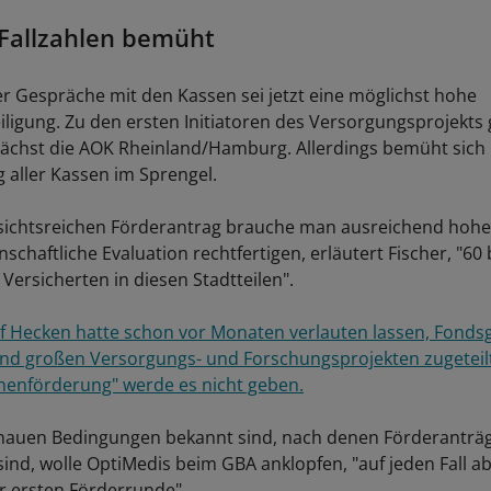
Fallzahlen bemüht
er Gespräche mit den Kassen sei jetzt eine möglichst hohe
iligung. Zu den ersten Initiatoren des Versorgungsprojekts
ächst die AOK Rheinland/Hamburg. Allerdings bemüht sich
 aller Kassen im Sprengel.
sichtsreichen Förderantrag brauche man ausreichend hohe 
nschaftliche Evaluation rechtfertigen, erläutert Fischer, "60
 Versicherten in diesen Stadtteilen".
f Hecken hatte schon vor Monaten verlauten lassen, Fonds
nd großen Versorgungs- und Forschungsprojekten zugeteilt
enförderung" werde es nicht geben.
enauen Bedingungen bekannt sind, nach denen Förderanträ
ind, wolle OptiMedis beim GBA anklopfen, "auf jeden Fall ab
er ersten Förderrunde".