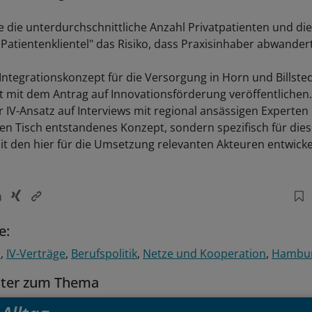
die unterdurchschnittliche Anzahl Privatpatienten und die 
Patientenklientel" das Risiko, dass Praxisinhaber abwander
Integrationskonzept für die Versorgung in Horn und Billstedt
t mit dem Antrag auf Innovationsförderung veröffentlichen. 
r IV-Ansatz auf Interviews mit regional ansässigen Experten
en Tisch entstandenes Konzept, sondern spezifisch für die
 den hier für die Umsetzung relevanten Akteuren entwicke
e:
n
IV-Verträge
Berufspolitik
Netze und Kooperation
Hambu
tter zum Thema