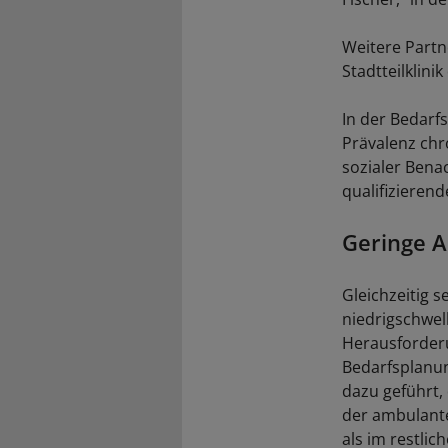
Weitere Partn
Stadtteilklin
In der Bedarf
Prävalenz chr
sozialer Bena
qualifizieren
Geringe A
Gleichzeitig 
niedrigschwel
Herausforderun
Bedarfsplanun
dazu geführt, 
der ambulant
als im restli