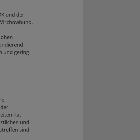
OK und der
V-Virchowbund.
 hohen
pondierend
um und gering
re
 der
eiten hat
rztlichen und
treffen sind