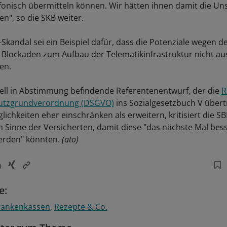
efonisch übermitteln können. Wir hätten ihnen damit die Un
", so die SKB weiter.
Skandal sei ein Beispiel dafür, dass die Potenziale wegen d
 Blockaden zum Aufbau der Telematikinfrastruktur nicht a
en.
ell in Abstimmung befindende Referentenentwurf, der die
R
utzgrundverordnung (DSGVO)
ins Sozialgesetzbuch V übertr
ichkeiten eher einschränken als erweitern, kritisiert die S
im Sinne der Versicherten, damit diese "das nächste Mal bes
erden" könnten.
(ato)
e:
rankenkassen
Rezepte & Co.