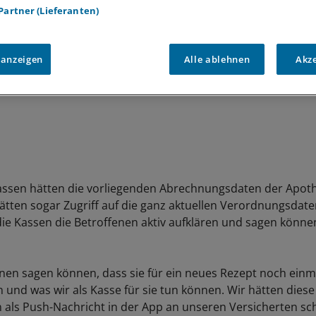
 Partner (Lieferanten)
 anzeigen
Alle ablehnen
Akz
assen hätten die vorliegenden Abrechnungsdaten der Apot
ätten sogar Zugriff auf die ganz aktuellen Verordnungsdate
ie Kassen die Betroffenen aktiv aufklären und sagen könne
hnen sagen können, dass sie für ein neues Rezept noch einm
und was wir als Kasse für sie tun können. Wir hätten diese
 als Push-Nachricht in der App an unseren Versicherten sch