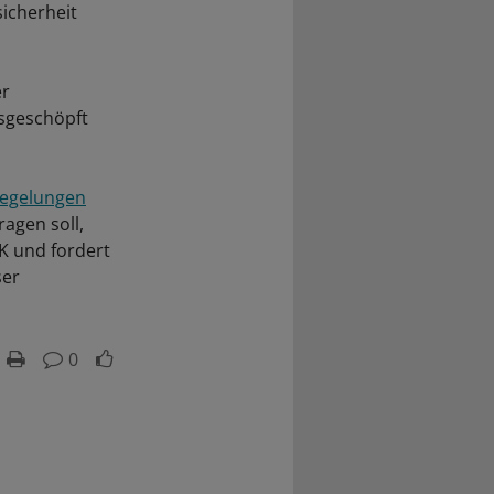
sicherheit
er
usgeschöpft
egelungen
agen soll,
BK und fordert
ser
0