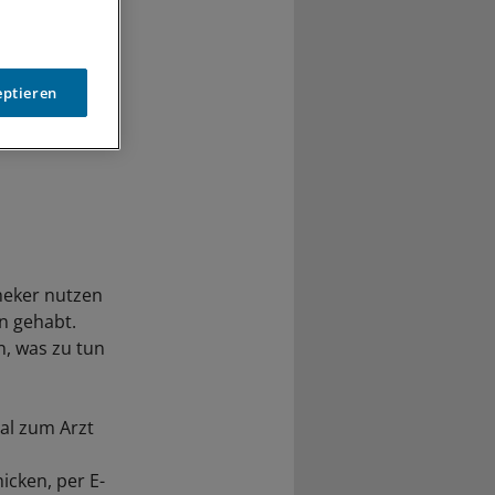
eptieren
heker nutzen
n gehabt.
n, was zu tun
al zum Arzt
icken, per E-