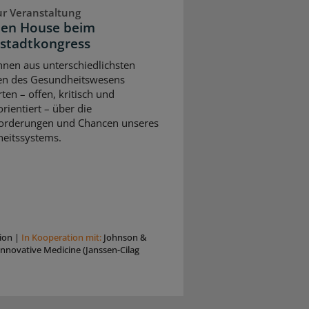
ur Veranstaltung
pen House beim
stadtkongress
nnen aus unterschiedlichsten
en des Gesundheitswesens
rten – offen, kritisch und
rientiert – über die
orderungen und Chancen unseres
eitssystems.
ion
|
In Kooperation mit:
Johnson &
nnovative Medicine (Janssen-Cilag