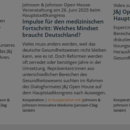
Johnson & Johnson Open House-
Video z
Veranstaltung am 26. Juni 2025 beim
J&J O
Hauptstadtkongress
Haupt
Impulse für den medizinischen
ten
s
Fortschritt: Welches Mindset
Expert:i
Bereich
braucht Deutschland?
diskutie
Vieles muss anders werden, weil das
unseres
lösungso
deutsche Gesundheitswesen nicht bleiben
as J&J
Herausf
kann, wie es ist. Doch Reformen werden
hren.
Gesundh
oft zerredet oder benötigen Jahre in der
Umsetzung. Repräsentant:innen aus
unterschiedlichen Bereichen des
Gesundheitswesens suchten im Rahmen
des Dialogformates J&J Open House auf
dem Hauptstadtkongress nach Auswegen.
son &
Kooperation
|
In Kooperation mit:
Johnson &
Kooperat
ilag
Johnson Innovative Medicine (Janssen-Cilag
Johnson I
GmbH)
GmbH)