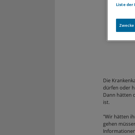
Liste der
Zwecke
Die Krankenk
dürfen oder h
Dann hätten d
ist.
"Wir hätten i
gehen müssen 
Informationen