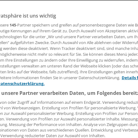
vatsphäre ist uns wichtig
alsartan-Skandal weist die Siemens BKK darauf hin, welche 
e Telematikinfrastruktur (TI) in solchen Fällen hätte.
nsere
145
-Partner speichern und greifen auf personenbezogene Daten wie 
utige Kennungen auf Ihrem Gerät zu. Durch Auswahl von Akzeptieren aktivi
echnologien für die unter „Wir und unsere Partner verarbeiten Daten, um I
ellen“ aufgeführten Zwecke. Durch Auswahl von Alle ablehnen oder Widerruf
24.07.2018, 10:09 Uhr
ng werden diese deaktiviert. Wenn Tracker deaktiviert sind, sind manche Inh
öglicherweise nicht mehr so relevant für Sie. Sie können dieses Menü jeder
um Ihre Einstellungen zu ändern oder Ihre Einwilligung zu widerrufen, indem
nstellungen verwalten am unteren Rand der Webseite klicken [oder das sc
en links auf der Webseite, falls zutreffend]. Ihre Einstellungen gelten inner
lein bei der Siemens Betriebskrankenkasse (SKB) mit ihren
eitere Informationen finden Sie in unserer Datenschutzerklärung.
Details 
Datenschutzerklärung.
Versicherten seien rund 30.000 Patienten vom Valsartan-Skan
it.
 unsere Partner verarbeiten Daten, um Folgendes bereit
von oder Zugriff auf Informationen auf einem Endgerät. Verwendung reduzi
 es eine fertige Telematikinfrastruktur und einen geregelten 
l von Werbeanzeigen. Erstellung von Profilen für personalisierte Werbung
en zur Auswahl personalisierter Werbung. Erstellung von Profilen zur Person
, dann wäre es im Fall Valsartan anders gelaufen als heute,
en. Verwendung von Profilen zur Auswahl personalisierter Inhalte. Messung
ung. Messung der Performance von Inhalten. Analyse von Zielgruppen durch
inationen von Daten aus verschiedenen Quellen. Entwicklung und Verbess
 Verwendung reduzierter Daten zur Auswahl von Inhalten.