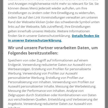
Frankfurt. Alle fünf dieser Patienten hätten das
und Anzeigen möglicherweise nicht mehr so relevant für Sie. Sie
Krankenhaus lebend verlassen. In den beiden
können dieses Menü jederzeit wieder aufrufen, um Ihre
Einstellungen zu ändern oder Ihre Einwilligung zu widerrufen,
vergangenen Jahren starben von vier
indem Sie auf den Link Voreinstellungen verwalten am unteren
Transplantationspatienten jedoch drei. Um die Quote
Rand der Webseite klicken [oder das schwebende Symbol unten
des GBA einzuhalten, hätte also nicht ein einziger
links auf der Webseite, falls zutreffend]. Ihre Einstellungen
Patient sterben dürfen. Durch die geringen Fallzahlen ist
gelten innerhalb unseres Website. Weitere Informationen
finden Sie in unserer Datenschutzerklärung.
Details finden Sie
die einzuhaltende Sterblichkeitsquote also sehr eng.
in unserer Datenschutzerklärung.
Wir und unsere Partner verarbeiten Daten, um
Gute Ergebnisse bei anderen
Folgendes bereitzustellen:
Transplantationen
Speichern von oder Zugriff auf Informationen auf einem
Endgerät. Verwendung reduzierter Daten zur Auswahl von
Graf hält diese Vorgabe zwar für realistisch und die
Werbeanzeigen. Erstellung von Profilen für personalisierte
Uniklinik unterstütze das Vorgehen des GBA "im Sinne
Werbung. Verwendung von Profilen zur Auswahl
der Qualitätsverbesserung und Patientensicherheit
personalisierter Werbung. Erstellung von Profilen zur
Personalisierung von Inhalten. Verwendung von Profilen zur
ausdrücklich". Beispielsweise seien die Überlebensraten
Auswahl personalisierter Inhalte. Messung der Werbeleistung.
der Patienten mit Leber- und Nierentransplantationen
Messung der Performance von Inhalten. Analyse von
am Universitätsklinikum Frankfurt sehr gut und deutlich
Zielgruppen durch Statistiken oder Kombinationen von Daten
aus verschiedenen Quellen. Entwicklung und Verbesserung der
besser als vom GBA gefordert.
Angebote. Verwendung reduzierter Daten zur Auswahl von