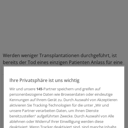
Werden weniger Transplantationen durchgeführt, ist
bereits der Tod eines einzigen Patienten Anlass für eine
Evaluation. Bei einem komplexen Bereich wie der
Transplantation eines Herzens und in Zeiten einer
Ihre Privatsphäre ist uns wichtig
sinkenden Zahl von Spenderorganen sieht sich das
Wir und unsere
145
-Partner speichern und greifen auf
Universitätsklinikum Frankfurt deshalb nicht mehr in der
personenbezogene Daten wie Browserdaten oder eindeutige
Lage, diese Quote zu erfüllen.
Kennungen auf Ihrem Gerät zu. Durch Auswahl von Akzeptieren
aktivieren Sie Tracking-Technologien für die unter „Wir und
Im Zeitraum von 2010 bis 2013 habe das
unsere Partner verarbeiten Daten, um Ihnen Dienste
bereitzustellen“ aufgeführten Zwecke. Durch Auswahl von Alle
Universitätsklinikum fünf Spenderherzen transplantiert,
ablehnen oder Widerruf Ihrer Einwilligung werden diese
erklärte Graf am Freitag bei einer Pressekonferenz in
deaktiviert. Wenn Tracker deaktiviert sind, sind manche Inhalte