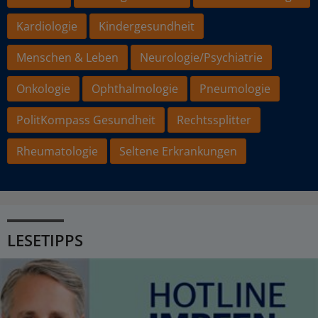
Kardiologie
Kindergesundheit
Menschen & Leben
Neurologie/Psychiatrie
Onkologie
Ophthalmologie
Pneumologie
PolitKompass Gesundheit
Rechtssplitter
Rheumatologie
Seltene Erkrankungen
LESETIPPS