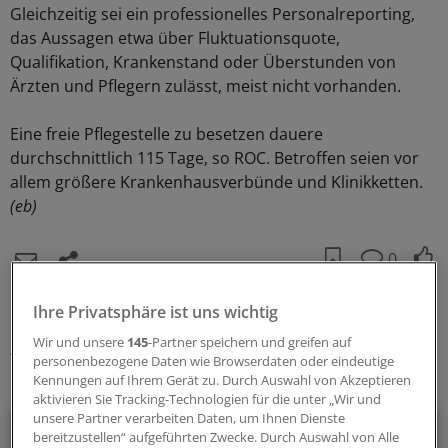
Gleichzeitig sei ein professionelles Personalreporting,
das Aussagen etwa über Fluktuationsquote,
Qualifikation, Krankenstand oder Überstunden von
Ärzten und Pflegern zulässt, meist nicht vorhanden.
Eine freie Pflegestelle zu besetzen dauere
durchschnittlich 115 Tage, so ROC. Betroffen seien vor
allem größere Krankenhausverbünde und Klinikketten.
(eb)
0
Schlagworte:
Ihre Privatsphäre ist uns wichtig
Wir und unsere
145
-Partner speichern und greifen auf
Klinik-Management
personenbezogene Daten wie Browserdaten oder eindeutige
Kennungen auf Ihrem Gerät zu. Durch Auswahl von Akzeptieren
Ihr Newsletter zum Thema
aktivieren Sie Tracking-Technologien für die unter „Wir und
unsere Partner verarbeiten Daten, um Ihnen Dienste
Beruf & Alltag
bereitzustellen“ aufgeführten Zwecke. Durch Auswahl von Alle