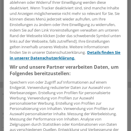
ablehnen oder Widerruf Ihrer Einwilligung werden diese
Die Sonntagslektüre: Lesen Sie Wissenswertes und
deaktiviert. Wenn Tracker deaktiviert sind, sind manche Inhalte
und Anzeigen möglicherweise nicht mehr so relevant für Sie. Sie
Nützliches für Ihre tägliche Arbeit, lassen Sie sich von
können dieses Menü jederzeit wieder aufrufen, um Ihre
Kolleginnen und Kollegen inspirieren - und seien Sie immer
Einstellungen zu ändern oder Ihre Einwilligung zu widerrufen,
einen Schritt voraus.
indem Sie auf den Link Voreinstellungen verwalten am unteren
Rand der Webseite klicken [oder das schwebende Symbol unten
links auf der Webseite, falls zutreffend]. Ihre Einstellungen
wöchentlich (Sonntag)
gelten innerhalb unseres Website. Weitere Informationen
finden Sie in unserer Datenschutzerklärung.
Details finden Sie
in unserer Datenschutzerklärung.
Zum Abonnieren bitte anmelden
Wir und unsere Partner verarbeiten Daten, um
Folgendes bereitzustellen:
Speichern von oder Zugriff auf Informationen auf einem
Endgerät. Verwendung reduzierter Daten zur Auswahl von
Werbeanzeigen. Erstellung von Profilen für personalisierte
Werbung. Verwendung von Profilen zur Auswahl
MEHR ZUM THEMA
personalisierter Werbung. Erstellung von Profilen zur
Personalisierung von Inhalten. Verwendung von Profilen zur
Porträt
Auswahl personalisierter Inhalte. Messung der Werbeleistung.
Traumberuf Arzt: Für die Weiterbildung von
Messung der Performance von Inhalten. Analyse von
Zielgruppen durch Statistiken oder Kombinationen von Daten
Aleppo nach Osnabrück
aus verschiedenen Quellen. Entwicklung und Verbesserung der