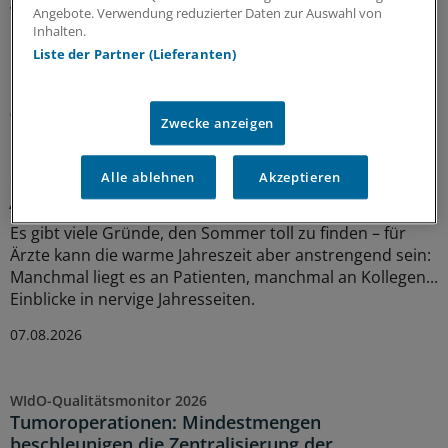
Wenn sie den Arztkittel tragen, sind die Zwillinge Yachar
Angebote. Verwendung reduzierter Daten zur Auswahl von
Inhalten.
und Yaman Shehabi kaum auseinanderzuhalten.
Deshalb versorgen sie Patienten nur im Doppelpack.
Liste der Partner (Lieferanten)
Doch das ist längst nicht ihre einzige Herausforderung.
08.08.2026
Zwecke anzeigen
Alle ablehnen
Akzeptieren
Glosse
Ärztlicher Hitzehass
Es gibt viele Gründe, den Sommer toll zu finden – für
Ärzte kann die warme Jahreszeit aber anstrengend sein:
Manchmal liegt es an Patienten, manchmal an Kollegen...
Einblicke in nervige Jahresseiten.
07.08.2026
WIdO-Qualitätsmonitor 2026
Tumoroperationen: Mindestmengen
beschleunigen die Zentralisierung der