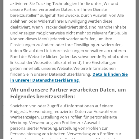
aktivieren Sie Tracking-Technologien für die unter „Wir und
unsere Partner verarbeiten Daten, um Ihnen Dienste
Dies sind über zehn Millionen weniger als 2013. Da dies
bereitzustellen“ aufgeführten Zwecke. Durch Auswahl von Alle
nach Einschätzung aller Experten nur durch den
ablehnen oder Widerruf Ihrer Einwilligung werden diese
Rückbau ganzer Studiengänge aufzufangen ist, drohte
deaktiviert. Wenn Tracker deaktiviert sind, sind manche Inhalte
immer wieder auch der Medizin der Rotstift.
und Anzeigen möglicherweise nicht mehr so relevant für Sie. Sie
können dieses Menü jederzeit wieder aufrufen, um Ihre
Einstellungen zu ändern oder Ihre Einwilligung zu widerrufen,
Universitätsmedizin an der Saar gilt als
indem Sie auf den Link Voreinstellungen verwalten am unteren
leistungsfähig
Rand der Webseite klicken [oder das schwebende Symbol unten
links auf der Webseite, falls zutreffend]. Ihre Einstellungen
gelten innerhalb unseres Website. Weitere Informationen
Der Wissenschaftsrat bezeichnete sie nun aber in
finden Sie in unserer Datenschutzerklärung.
Details finden Sie
seinem am Montag in Berlin vorgestellte Gutachten
in unserer Datenschutzerklärung.
neben Informatik, Materialwissenschaften und dem Bio-
Wir und unsere Partner verarbeiten Daten, um
Med-Bereich als besonders leistungsfähig.
Folgendes bereitzustellen:
Speichern von oder Zugriff auf Informationen auf einem
Trotz bescheidener finanzieller Ausstattung habe sie vor
Endgerät. Verwendung reduzierter Daten zur Auswahl von
allem mit ihrem Forschungsschwerpunkt Molekulares
Werbeanzeigen. Erstellung von Profilen für personalisierte
Signaling "ein international sichtbares Profil"
Werbung. Verwendung von Profilen zur Auswahl
personalisierter Werbung. Erstellung von Profilen zur
ausgebildet.
Personalisierung von Inhalten. Verwendung von Profilen zur