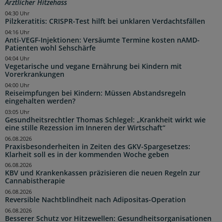
Ärztlicher Hitzehass
04:30 Uhr
Pilzkeratitis: CRISPR-Test hilft bei unklaren Verdachtsfällen
04:16 Uhr
Anti-VEGF-Injektionen: Versäumte Termine kosten nAMD-
Patienten wohl Sehschärfe
04:04 Uhr
Vegetarische und vegane Ernährung bei Kindern mit
Vorerkrankungen
04:00 Uhr
Reiseimpfungen bei Kindern: Müssen Abstandsregeln
eingehalten werden?
03:05 Uhr
Gesundheitsrechtler Thomas Schlegel: „Krankheit wirkt wie
eine stille Rezession im Inneren der Wirtschaft“
06.08.2026
Praxisbesonderheiten in Zeiten des GKV-Spargesetzes:
Klarheit soll es in der kommenden Woche geben
06.08.2026
KBV und Krankenkassen präzisieren die neuen Regeln zur
Cannabistherapie
06.08.2026
Reversible Nachtblindheit nach Adipositas-Operation
06.08.2026
Besserer Schutz vor Hitzewellen: Gesundheitsorganisationen