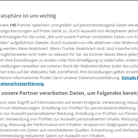
vatsphäre ist uns wichtig
g bei gemischt genutzten Gebäuden: BFH konkretisiert vor
m "Flächenschlüssel".
nsere
145
-Partner speichern und greifen auf personenbezogene Daten wie 
utige Kennungen auf Ihrem Gerät zu. Durch Auswahl von Akzeptieren aktivi
echnologien für die unter „Wir und unsere Partner verarbeiten Daten, um I
ellen“ aufgeführten Zwecke. Durch Auswahl von Alle ablehnen oder Widerruf
03.07.2014, 09:20 Uhr
ng werden diese deaktiviert. Wenn Tracker deaktiviert sind, sind manche Inh
öglicherweise nicht mehr so relevant für Sie. Sie können dieses Menü jeder
um Ihre Einstellungen zu ändern oder Ihre Einwilligung zu widerrufen, indem
nstellungen verwalten am unteren Rand der Webseite klicken [oder das sc
en links auf der Webseite, falls zutreffend]. Ihre Einstellungen gelten inner
satzsteuerpflichtige Praxen in einem teils geschäftlich und 
eitere Informationen finden Sie in unserer Datenschutzerklärung.
Details 
Datenschutzerklärung.
äude können die Vorsteuer für Bauleistungen in Ausnahme
sie günstigeren "Umsatzschlüssel" aufteilen. Das geht aus e
 unsere Partner verarbeiten Daten, um Folgendes bereit
ten Urteil des Bundesfinanzhofs (BFH) in München hervor.
von oder Zugriff auf Informationen auf einem Endgerät. Verwendung reduzi
l von Werbeanzeigen. Erstellung von Profilen für personalisierte Werbung
en zur Auswahl personalisierter Werbung. Erstellung von Profilen zur Person
m Recht gilt seit Anfang 2004 vorrangig der Flächenschlüss
en. Verwendung von Profilen zur Auswahl personalisierter Inhalte. Messung
el, also die Aufteilung nach den erlösten oder erlösbaren 
ung. Messung der Performance von Inhalten. Analyse von Zielgruppen durch
mefällen anzuwenden, wenn es keine andere Aufteilungsmög
inationen von Daten aus verschiedenen Quellen. Entwicklung und Verbess
 Verwendung reduzierter Daten zur Auswahl von Inhalten.