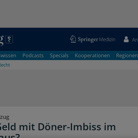
An
swissen
Podcasts
Specials
Kooperationen
Regionen
Recht
bzug
eld mit Döner-Imbiss im
aus?