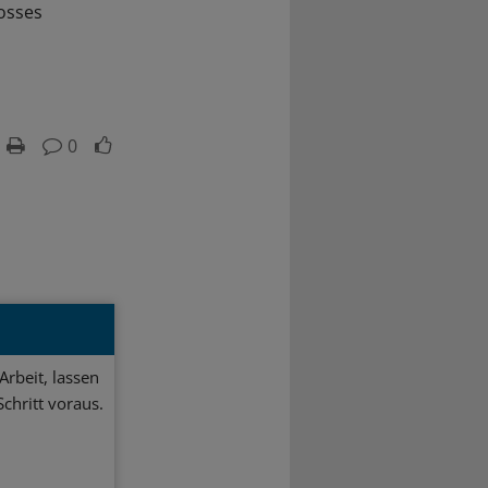
osses
0
Arbeit, lassen
chritt voraus.