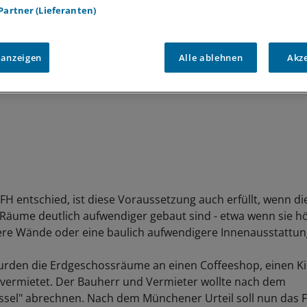
 Partner (Lieferanten)
 anzeigen
Alle ablehnen
Akz
FH entschied, ist diese Voraussetzung auch erfüllt, wenn di
Räume deutlich aufwendiger gebaut sind - etwa wenn sie h
ere Wände oder eine baulich aufwendigere Innenausstattun
 wurden die Erdgeschossräume an einen Coffeeshop, einen K
vermietet. Der Bauherr und Vermieter wollte nach dem
sel" abrechnen. Nach dem Münchener Urteil soll nun das F