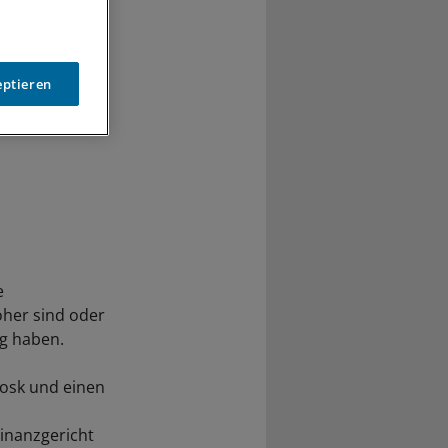
eptieren
e
öher sind oder
g haben.
iosk und einen
inanzgericht