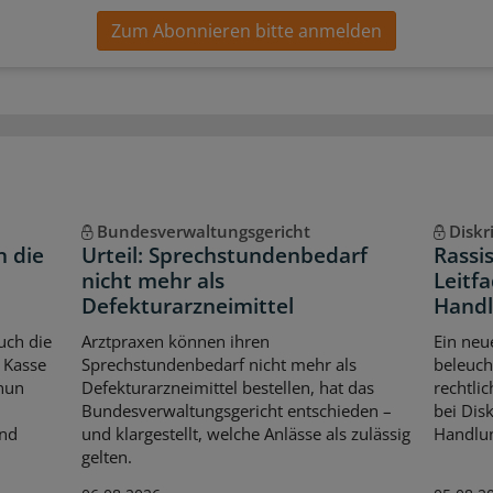
Zum Abonnieren bitte anmelden
Bundesverwaltungsgericht
Diskr
n die
Urteil: Sprechstundenbedarf
Rassi
nicht mehr als
Leitfa
Defekturarzneimittel
Handl
uch die
Arztpraxen können ihren
Ein neu
 Kasse
Sprechstundenbedarf nicht mehr als
beleuch
 nun
Defekturarzneimittel bestellen, hat das
rechtli
Bundesverwaltungsgericht entschieden –
bei Dis
Und
und klargestellt, welche Anlässe als zulässig
Handlun
gelten.