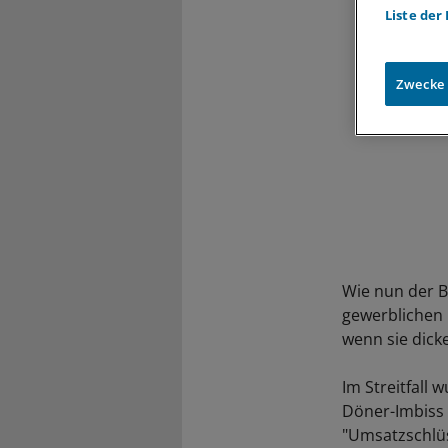
Liste der
Zwecke
Wie nun der B
gewerblichen 
wenn sie dick
Im Streitfall
Döner-Imbiss 
"Umsatzschlüs