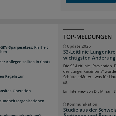
TOP-MELDUNGEN
Update 2026
 GKV-Spargesetzes: Klarheit
S3-Leitlinie Lungenkre
eben
wichtigsten Änderun
der Kollegen sollten in Chats
Die S3-Leitlinie „Prävention,
des Lungenkarzinoms“ wurde a
en Regeln zur
Schütte erläutert, was für Ha
ist.
positas-Operation
Ein Interview von Dr. Miriam 
esundheitsorganisationen
Kommunikation
Studie aus der Schwei
Ärztinnen und Ärzte 
e Autoimmunerkrankung?