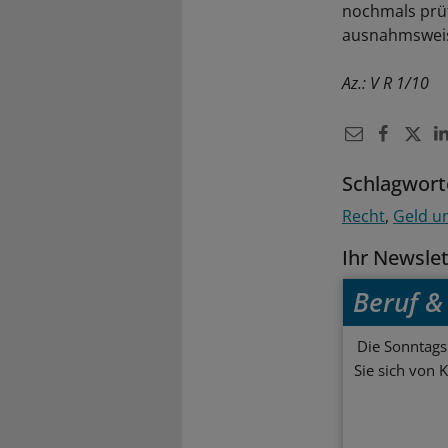
nochmals prüf
ausnahmsweise
Az.: V R 1/10
Schlagwort
Recht
Geld u
Ihr Newsle
Beruf & 
Die Sonntagsl
Sie sich von 