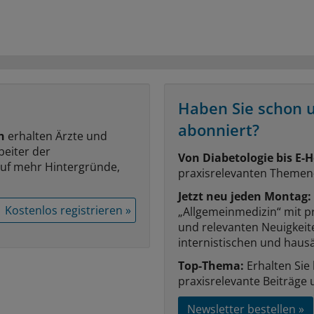
Haben Sie schon 
abonniert?
n
erhalten Ärzte und
beiter der
Von Diabetologie bis E-H
auf mehr Hintergründe,
praxisrelevanten Themen
Jetzt neu jeden Montag:
Kostenlos registrieren »
„Allgemeinmedizin“ mit p
und relevanten Neuigkei
internistischen und hausä
Top-Thema:
Erhalten Sie
praxisrelevante Beiträge 
Newsletter bestellen »