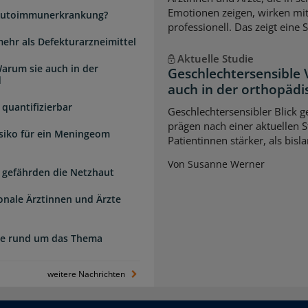
Emotionen zeigen, wirken mi
e Autoimmunerkrankung?
professionell. Das zeigt eine 
mehr als Defekturarzneimittel
Aktuelle Studie
arum sie auch in der
Geschlechtersensible
d
auch in der orthopädi
quantifizierbar
Geschlechtersensibler Blick 
prägen nach einer aktuellen S
isiko für ein Meningeom
Patientinnen stärker, als bi
Von Susanne Werner
 gefährden die Netzhaut
ionale Ärztinnen und Ärzte
zte rund um das Thema
weitere Nachrichten