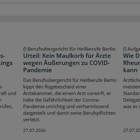
s
Berufsobergericht für Heilberufe Berlin
Aufg
s-
Urteil: Kein Maulkorb für Ärzte
Wie D
kings
wegen Äußerungen zu COVID-
Rheum
Pandemie
kann
Das Berufsobergericht für Heilberufe Berlin
Ärztlich
s-
kippt den Rügebescheid einer
meisten
aft und
Ärztekammer, die einem Arzt vorwirft, er
Standar
n
habe die Gefährlichkeit der Corona-
Delegat
rüfen,
Pandemie unrichtig und verharmlosend
was es d
dargestellt und damit seine Berufspflichten
verletzt.
27.07.2026
27.07.2