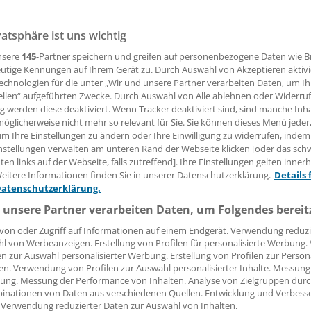
fassung ihrer Mitarbeiter zukommen. Das geht aus einer Mit
etzlichen Unfallversicherung (DGVU) hervor.
vatsphäre ist uns wichtig
nsere
145
-Partner speichern und greifen auf personenbezogene Daten wie 
utige Kennungen auf Ihrem Gerät zu. Durch Auswahl von Akzeptieren aktivi
25.06.2008, 15:39 Uhr
echnologien für die unter „Wir und unsere Partner verarbeiten Daten, um I
ellen“ aufgeführten Zwecke. Durch Auswahl von Alle ablehnen oder Widerruf
ng werden diese deaktiviert. Wenn Tracker deaktiviert sind, sind manche Inh
öglicherweise nicht mehr so relevant für Sie. Sie können dieses Menü jeder
um Ihre Einstellungen zu ändern oder Ihre Einwilligung zu widerrufen, indem
der Bundestag über die Organisationsreform der Unfallver
nstellungen verwalten am unteren Rand der Webseite klicken [oder das sc
en links auf der Webseite, falls zutreffend]. Ihre Einstellungen gelten inner
eilung des DGVU neue Informationspflichten vorsieht. Nac
eitere Informationen finden Sie in unserer Datenschutzerklärung.
Details 
 werden Unternehmer - auch Freiberufler wie niedergelasse
Datenschutzerklärung.
die Arbeitszeit aller Beschäftigten individuell zu erfassen un
 unsere Partner verarbeiten Daten, um Folgendes bereit
is war, dass die Betriebe die Arbeitszeiten einmal im Jahr p
en.
von oder Zugriff auf Informationen auf einem Endgerät. Verwendung reduzi
l von Werbeanzeigen. Erstellung von Profilen für personalisierte Werbung
en zur Auswahl personalisierter Werbung. Erstellung von Profilen zur Person
ind wichtig für die Bestimmung des Versicherungsbeitrags, 
en. Verwendung von Profilen zur Auswahl personalisierter Inhalte. Messung
je nach Tätigkeit in unterschiedliche Gefahrenklassen einget
ung. Messung der Performance von Inhalten. Analyse von Zielgruppen durch
inationen von Daten aus verschiedenen Quellen. Entwicklung und Verbess
m die Beitragshöhe abhängt. Die DGUV geht von zusätzlic
 Verwendung reduzierter Daten zur Auswahl von Inhalten.