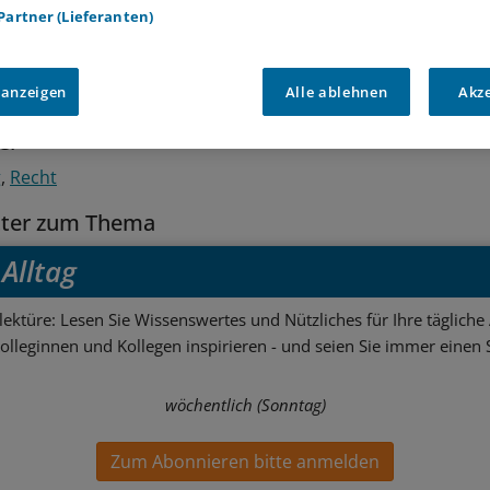
en in dreistelliger Millionenhöhe aus. Ein Sprecher des
 Partner (Lieferanten)
sministeriums dementierte diese Meldung.
 anzeigen
Alle ablehnen
Akz
e:
g
Recht
tter zum Thema
Alltag
ektüre: Lesen Sie Wissenswertes und Nützliches für Ihre tägliche 
Kolleginnen und Kollegen inspirieren - und seien Sie immer einen S
wöchentlich (Sonntag)
Zum Abonnieren bitte anmelden