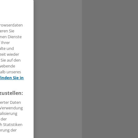
tteilung der
Browserdaten
eren Sie
hnen Dienste
 Ihrer
alte und
0
zeit wieder
 Sie auf den
sicherung ab,
hwebende
halb unseres
h dem
finden Sie in
ne Ärzte -
d zu speichern.
zustellen:
auschal an die
erter Daten
. Verwendung
alisierung
weil die
 der
eilt sind, von
 Statistiken
erung der
hen