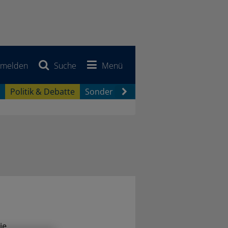
melden
Suche
Menü
Politik & Debatte
Sonderberichte
Newsletter
Jobb
ie