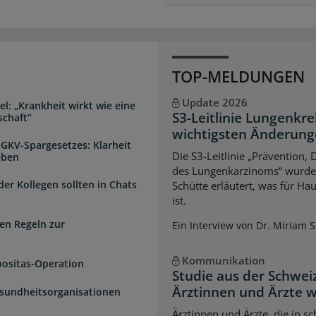
TOP-MELDUNGEN
Update 2026
l: „Krankheit wirkt wie eine
S3-Leitlinie Lungenkre
schaft“
wichtigsten Änderun
 GKV-Spargesetzes: Klarheit
Die S3-Leitlinie „Prävention,
eben
des Lungenkarzinoms“ wurde a
der Kollegen sollten in Chats
Schütte erläutert, was für Ha
ist.
en Regeln zur
Ein Interview von Dr. Miriam 
Kommunikation
positas-Operation
Studie aus der Schwei
Ärztinnen und Ärzte 
esundheitsorganisationen
Ärztinnen und Ärzte, die in s