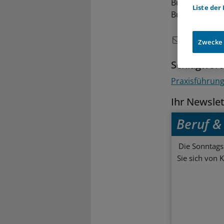
Bürokratiekost
Liste der
Bundesarbeit
Zwecke
Schlagwort
Praxisführun
Ihr Newsle
Beruf & 
Die Sonntagsl
Sie sich von 