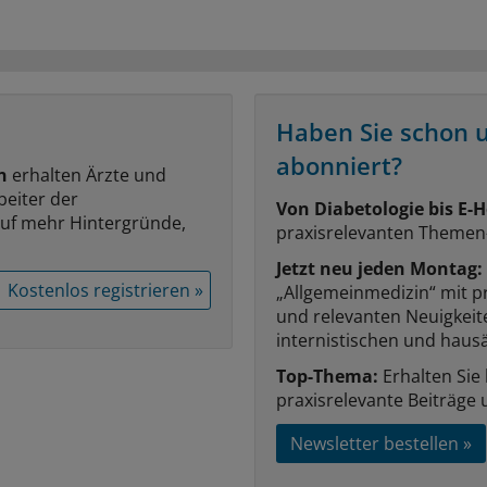
Haben Sie schon 
abonniert?
n
erhalten Ärzte und
beiter der
Von Diabetologie bis E-H
auf mehr Hintergründe,
praxisrelevanten Themen
Jetzt neu jeden Montag:
Kostenlos registrieren »
„Allgemeinmedizin“ mit p
und relevanten Neuigkei
internistischen und hausä
Top-Thema:
Erhalten Sie
praxisrelevante Beiträge 
Newsletter bestellen »