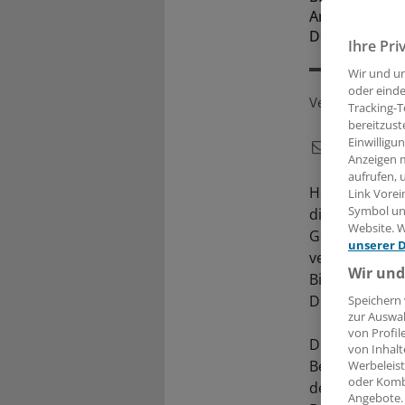
Arbeitszeiter
Deutschen Ges
Ihre Pri
Wir und u
oder einde
Veröffentlicht:
Tracking-T
bereitzust
Einwilligu
Anzeigen m
aufrufen, 
Heute stimmt 
Link Vorei
Symbol unt
die nach Mitt
Website. W
Gesetzentwurf
unserer 
verpflichtet, 
Wir und
Bisherige Prax
DGUV meldet
Speichern 
zur Auswah
von Profil
Diese Daten s
von Inhalt
Beschäftigten 
Werbeleist
oder Komb
denen wiederu
Angebote.