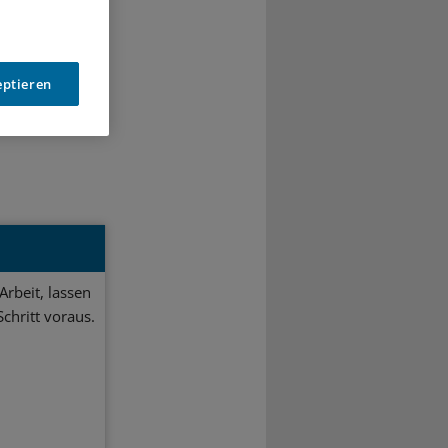
0
eptieren
Arbeit, lassen
chritt voraus.