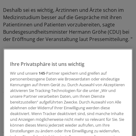
Deshalb sei es wichtig, Ärztinnen und Ärzte schon im
Medizinstudium besser auf die Gespräche mit ihren
Patientinnen und Patienten vorzubereiten, sagte
Bundesgesundheitsminister Hermann Gröhe (CDU) bei
der Eröffnung der Veranstaltung laut Pressemitteilung. "
Ein einfühlsames und verständliches Arzt-Patienten-
Gespräch kann dazu beitragen, die Behandlung bei einer
Ihre Privatsphäre ist uns wichtig
Krebserkrankung, aber auch bei vielen anderen
Wir und unsere
145
-Partner speichern und greifen auf
Erkrankungen zu verbessern", so Gröhe weiter.
personenbezogene Daten wie Browserdaten oder eindeutige
Kennungen auf Ihrem Gerät zu. Durch Auswahl von Akzeptieren
Ziel sind einheitliche Standards
aktivieren Sie Tracking-Technologien für die unter „Wir und
unsere Partner verarbeiten Daten, um Ihnen Dienste
bereitzustellen“ aufgeführten Zwecke. Durch Auswahl von Alle
"Der Stand der Ausbildung in ärztlicher
ablehnen oder Widerruf Ihrer Einwilligung werden diese
Gesprächsführung ist an den medizinischen Fakultäten
deaktiviert. Wenn Tracker deaktiviert sind, sind manche Inhalte
bisher sehr heterogen, was sich auch in den
und Anzeigen möglicherweise nicht mehr so relevant für Sie. Sie
kommunikativen Kompetenzen der Ärzte in Deutschland
können dieses Menü jederzeit wieder aufrufen, um Ihre
Einstellungen zu ändern oder Ihre Einwilligung zu widerrufen,
widerspiegelt", sagte Professor Jana Jünger, Oberärztin