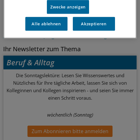
Zwecke anzeigen
2
Alle ablehnen
Akzeptieren
Schlagworte:
Arzt und Patient
Junge Ärzte
Weiterbildung
Ihr Newsletter zum Thema
Beruf & Alltag
Die Sonntagslektüre: Lesen Sie Wissenswertes und
Nützliches für Ihre tägliche Arbeit, lassen Sie sich von
Kolleginnen und Kollegen inspirieren - und seien Sie immer
einen Schritt voraus.
wöchentlich (Sonntag)
Zum Abonnieren bitte anmelden