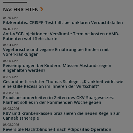
NACHRICHTEN
04:30 Uhr
Pilzkeratitis: CRISPR-Test hilft bei unklaren Verdachtsfällen
04:16 Uhr
Anti-VEGF-Injektionen: Versäumte Termine kosten nAMD-
Patienten wohl Sehschärfe
04:04 Uhr
Vegetarische und vegane Ernährung bei Kindern mit
Vorerkrankungen
04:00 Uhr
Reiseimpfungen bei Kindern: Müssen Abstandsregeln
eingehalten werden?
03:05 Uhr
Gesundheitsrechtler Thomas Schlegel: „Krankheit wirkt wie
eine stille Rezession im Inneren der Wirtschaft“
06.08.2026
Praxisbesonderheiten in Zeiten des GKV-Spargesetzes:
Klarheit soll es in der kommenden Woche geben
06.08.2026
KBV und Krankenkassen präzisieren die neuen Regeln zur
Cannabistherapie
06.08.2026
Reversible Nachtblindheit nach Adipositas-Operation