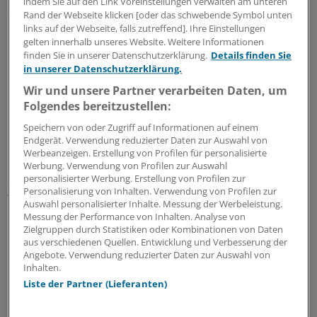
indem Sie auf den Link Voreinstellungen verwalten am unteren
an der Klinik für Allgemeine Innere Medizin und
Rand der Webseite klicken [oder das schwebende Symbol unten
Psychosomatik am Universitätsklinikum Heidelberg.
links auf der Webseite, falls zutreffend]. Ihre Einstellungen
gelten innerhalb unseres Website. Weitere Informationen
finden Sie in unserer Datenschutzerklärung.
Details finden Sie
Daher gelte es, möglichst einheitliche Standards zu
in unserer Datenschutzerklärung.
etablieren und "die medizinischen Fakultäten dabei zu
Wir und unsere Partner verarbeiten Daten, um
unterstützen, die gemeinsam erarbeiteten Lernziele mit
Folgendes bereitzustellen:
Hilfe von Best Practice-Beispielen in Lehre und Prüfung
ihrer Curricula einzubinden", sagte Jünger in Heidelberg.
Speichern von oder Zugriff auf Informationen auf einem
Endgerät. Verwendung reduzierter Daten zur Auswahl von
Werbeanzeigen. Erstellung von Profilen für personalisierte
Am Dienstag soll nun eine "Heidelberger Erklärung"
Werbung. Verwendung von Profilen zur Auswahl
aller am Projekt beteiligten Institutionen beschlossen
personalisierter Werbung. Erstellung von Profilen zur
Personalisierung von Inhalten. Verwendung von Profilen zur
werden. Darin soll die Absicht bekundet werden, sich
Auswahl personalisierter Inhalte. Messung der Werbeleistung.
bundesweit für eine Förderung der kommunikativen
Messung der Performance von Inhalten. Analyse von
Kompetenzen in der ärztlichen Ausbildung einzusetzen.
Zielgruppen durch Statistiken oder Kombinationen von Daten
aus verschiedenen Quellen. Entwicklung und Verbesserung der
Angebote. Verwendung reduzierter Daten zur Auswahl von
Bei Patienten mit Krebs sei auch die Perspektive der
Inhalten.
Pflege einzubinden, hieß es bei der Veranstaltung in
Liste der Partner (Lieferanten)
Heidelberg. (ger)