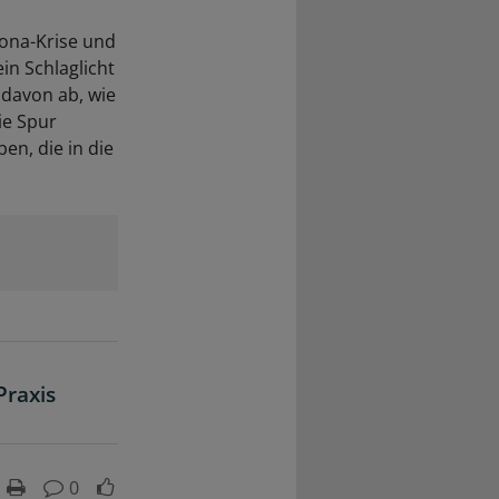
rona-Krise und
in Schlaglicht
t davon ab, wie
ie Spur
n, die in die
Praxis
0