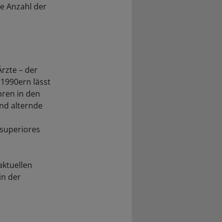
ie Anzahl der
Ärzte – der
1990ern lässt
hren in den
nd alternde
 superiores
aktuellen
in der