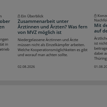
Konze
n
Ein Überblick
Nachfo
tober
Zusammenarbeit unter
Mit d
ten
Ärztinnen und Ärzten? Was fern
auf d
von MVZ möglich ist
Ärztlic
ungen
Niedergelassene Ärztinnen und Ärzte
ist nich
ät in
müssen nicht als Einzelkämpfer arbeiten.
beitrag
etrieb
Welche Kooperationsmöglichkeiten es gibt
dabei a
und worauf man achten sollte.
Thüring
02.08.2026
01.08.2