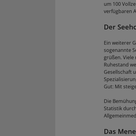
um 100 Vollze
verfügbaren Ar
Der Seeho
Ein weiterer G
sogenannte Se
grüßen. Viele
Ruhestand wec
Gesellschaft 
Spezialisieru
Gut: Mit stei
Die Bemühunge
Statistik durc
Allgemeinmedi
Das Menet