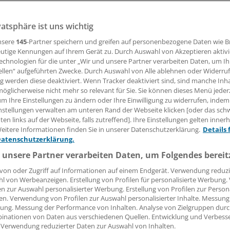
bt es mehr Ärzte, und doch verstummen die Warnungen vo
cht. Die steigende Teilzeitquote ist nur eine Erklärung.
vatsphäre ist uns wichtig
nsere
145
-Partner speichern und greifen auf personenbezogene Daten wie 
utige Kennungen auf Ihrem Gerät zu. Durch Auswahl von Akzeptieren aktivi
echnologien für die unter „Wir und unsere Partner verarbeiten Daten, um I
auke Gerlof
ellen“ aufgeführten Zwecke. Durch Auswahl von Alle ablehnen oder Widerruf
ng werden diese deaktiviert. Wenn Tracker deaktiviert sind, sind manche Inh
öglicherweise nicht mehr so relevant für Sie. Sie können dieses Menü jeder
22.05.2020, 20:29 Uhr
um Ihre Einstellungen zu ändern oder Ihre Einwilligung zu widerrufen, indem
nstellungen verwalten am unteren Rand der Webseite klicken [oder das sc
en links auf der Webseite, falls zutreffend]. Ihre Einstellungen gelten inner
eitere Informationen finden Sie in unserer Datenschutzerklärung.
Details 
Datenschutzerklärung.
frappierend: 1990, im Jahr der deutschen Einheit, waren bund
 unsere Partner verarbeiten Daten, um Folgendes bereit
t tätig. 30 Jahre später sind es 159.846 – ein Zuwachs um m
das liegt nicht etwa daran, dass diese Zunahme auf Kosten 
von oder Zugriff auf Informationen auf einem Endgerät. Verwendung reduzi
ektors gegangen wäre, im Gegenteil: Die Anzahl der stationä
l von Werbeanzeigen. Erstellung von Profilen für personalisierte Werbung
en zur Auswahl personalisierter Werbung. Erstellung von Profilen zur Person
selben Zeitraum von 118.087 auf 206.965 gestiegen, also sog
en. Verwendung von Profilen zur Auswahl personalisierter Inhalte. Messung
ung. Messung der Performance von Inhalten. Analyse von Zielgruppen durch
inationen von Daten aus verschiedenen Quellen. Entwicklung und Verbess
 Verwendung reduzierter Daten zur Auswahl von Inhalten.
g der Arztzahlen hält bis heute an, selbst bei den Allgemei