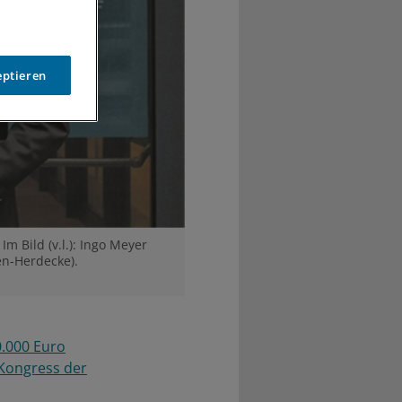
eptieren
m Bild (v.l.): Ingo Meyer
en-Herdecke).
0.000 Euro
 Kongress der