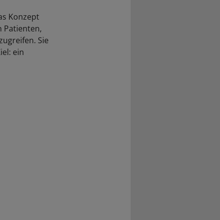
das Konzept
 Patienten,
ugreifen. Sie
el: ein