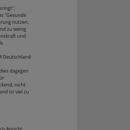
ringt",
das "Gesunde
ierung nutzen,
and zu wenig
onskraft und
k.
BM Deutschland
 dies dagegen
ür
ckend, nicht
nd ist viel zu
ch Ansicht