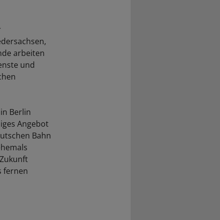
r
iedersachsen,
nde arbeiten
ienste und
chen
in Berlin
liges Angebot
utschen Bahn
ehemals
 Zukunft
s fernen