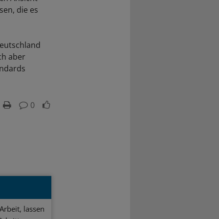
sen, die es
 Deutschland
ch aber
andards
0
Arbeit, lassen