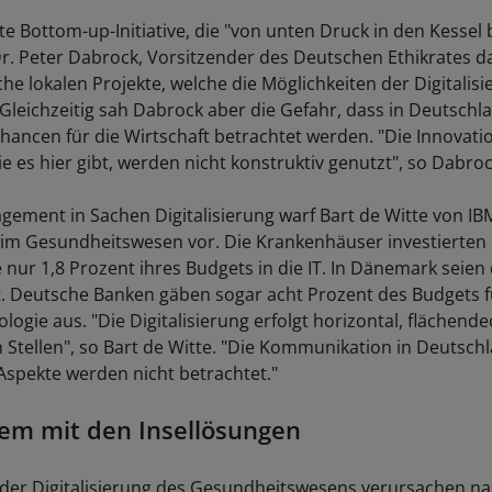
e Bottom-up-Initiative, die "von unten Druck in den Kessel b
r. Peter Dabrock, Vorsitzender des Deutschen Ethikrates 
lche lokalen Projekte, welche die Möglichkeiten der Digitalis
. Gleichzeitig sah Dabrock aber die Gefahr, dass in Deutschl
Chancen für die Wirtschaft betrachtet werden. "Die Innovati
ie es hier gibt, werden nicht konstruktiv genutzt", so Dabroc
gement in Sachen Digitalisierung warf Bart de Witte von I
im Gesundheitswesen vor. Die Krankenhäuser investierten
e nur 1,8 Prozent ihres Budgets in die IT. In Dänemark seien
. Deutsche Banken gäben sogar acht Prozent des Budgets f
logie aus. "Die Digitalisierung erfolgt horizontal, flächende
 Stellen", so Bart de Witte. "Die Kommunikation in Deutschla
 Aspekte werden nicht betrachtet."
em mit den Insellösungen
der Digitalisierung des Gesundheitswesens verursachen na