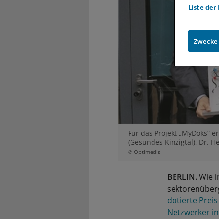
Liste der
Zwecke
Für das Projekt „MyDoks“ er
(Gesundes Kinzigtal), Dr. H
© Optimedis
BERLIN.
Wie i
sektorenüberg
dotierte Prei
Netzwerker in