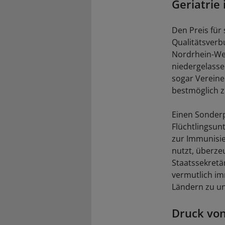
Geriatrie
Den Preis für
Qualitätsverb
Nordrhein-Wes
niedergelasse
sogar Verein
bestmöglich z
Einen Sonderpr
Flüchtlingsun
zur Immunisie
nutzt, überze
Staatssekretä
vermutlich im
Ländern zu u
Druck von