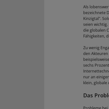
Als lobenswert
bezeichnete D
Kinzigtal". So
seien wichtig
die globalen 
Fähigkeiten, d
Zu wenig Enga
den Akteuren 
beispielsweis
sechs Prozent
Internettechno
nur an einigen
klein, globale
Das Probl
Probleme bei 