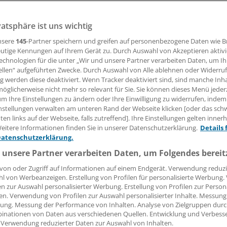
t Deutschland bei der Digitalisierung des Gesundheitswesen
tze sind der Politik und der Selbstverwaltung um Jahre vor
vatsphäre ist uns wichtig
ess für Gesundheitsnetzwerker.
nsere
145
-Partner speichern und greifen auf personenbezogene Daten wie 
utige Kennungen auf Ihrem Gerät zu. Durch Auswahl von Akzeptieren aktivi
echnologien für die unter „Wir und unsere Partner verarbeiten Daten, um I
ellen“ aufgeführten Zwecke. Durch Auswahl von Alle ablehnen oder Widerruf
lia Frisch
ng werden diese deaktiviert. Wenn Tracker deaktiviert sind, sind manche Inh
öglicherweise nicht mehr so relevant für Sie. Sie können dieses Menü jeder
um Ihre Einstellungen zu ändern oder Ihre Einwilligung zu widerrufen, indem
30.03.2017, 05:54 Uhr
nstellungen verwalten am unteren Rand der Webseite klicken [oder das sc
en links auf der Webseite, falls zutreffend]. Ihre Einstellungen gelten inner
eitere Informationen finden Sie in unserer Datenschutzerklärung.
Details 
Datenschutzerklärung.
 unsere Partner verarbeiten Daten, um Folgendes bereit
von oder Zugriff auf Informationen auf einem Endgerät. Verwendung reduzi
l von Werbeanzeigen. Erstellung von Profilen für personalisierte Werbung
en zur Auswahl personalisierter Werbung. Erstellung von Profilen zur Person
en. Verwendung von Profilen zur Auswahl personalisierter Inhalte. Messung
ung. Messung der Performance von Inhalten. Analyse von Zielgruppen durch
inationen von Daten aus verschiedenen Quellen. Entwicklung und Verbess
 Verwendung reduzierter Daten zur Auswahl von Inhalten.