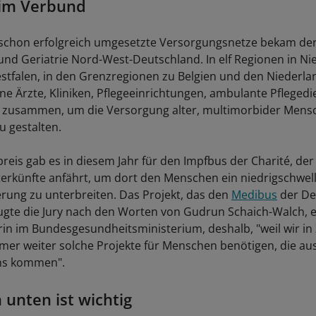
 im Verbund
 schon erfolgreich umgesetzte Versorgungsnetze bekam de
und Geriatrie Nord-West-Deutschland. In elf Regionen in N
tfalen, in den Grenzregionen zu Belgien und den Niederla
ne Ärzte, Kliniken, Pflegeeinrichtungen, ambulante Pfleged
e zusammen, um die Versorgung alter, multimorbider Mens
u gestalten.
eis gab es in diesem Jahr für den Impfbus der Charité, der 
terkünfte anfährt, um dort den Menschen ein niedrigschwel
rung zu unterbreiten. Das Projekt, das den
Medibus
der De
ugte die Jury nach den Worten von Gudrun Schaich-Walch, 
rin im Bundesgesundheitsministerium, deshalb, "weil wir in
mer weiter solche Projekte für Menschen benötigen, die au
ns kommen".
 unten ist wichtig