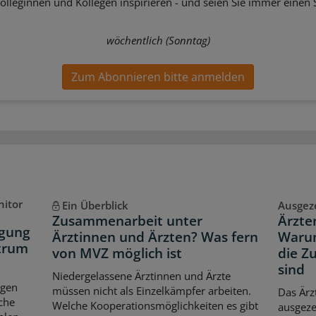
Kolleginnen und Kollegen inspirieren - und seien Sie immer einen S
wöchentlich (Sonntag)
Zum Abonnieren bitte anmelden
nitor
Ein Überblick
Ausgez
Zusammenarbeit unter
Ärzte
rgung
Ärztinnen und Ärzten? Was fern
Warum
ntrum
von MVZ möglich ist
die Z
sind
Niedergelassene Ärztinnen und Ärzte
ngen
müssen nicht als Einzelkämpfer arbeiten.
Das Ärz
che
Welche Kooperationsmöglichkeiten es gibt
ausgez