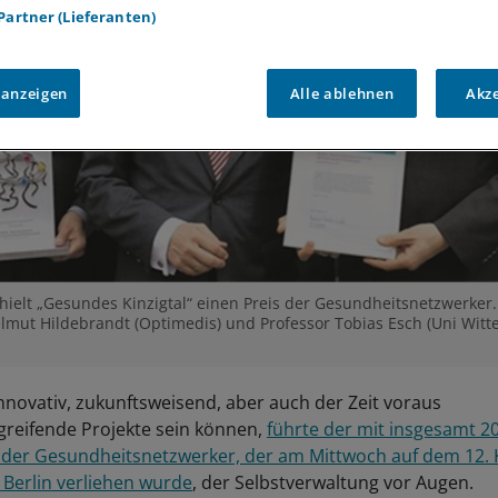
 Partner (Lieferanten)
 anzeigen
Alle ablehnen
Akz
hielt „Gesundes Kinzigtal“ einen Preis der Gesundheitsnetzwerker. I
elmut Hildebrandt (Optimedis) und Professor Tobias Esch (Uni Witt
nnovativ, zukunftsweisend, aber auch der Zeit voraus
reifende Projekte sein können,
führte der mit insgesamt 2
s der Gesundheitsnetzwerker, der am Mittwoch auf dem 12.
 Berlin verliehen wurde
, der Selbstverwaltung vor Augen.