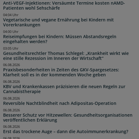
Anti-VEGF-Injektionen: Versäumte Termine kosten nAMD-
Patienten wohl Sehschärfe
04:04 Uhr
Vegetarische und vegane Ernährung bei Kindern mit
Vorerkrankungen
04:00 Uhr
Reiseimpfungen bei Kindern: Müssen Abstandsregeln
eingehalten werden?
03:05 Uhr
Gesundheitsrechtler Thomas Schlegel: „Krankheit wirkt wie
eine stille Rezession im Inneren der Wirtschaft“
06.08.2026
Praxisbesonderheiten in Zeiten des GKV-Spargesetzes:
Klarheit soll es in der kommenden Woche geben
06.08.2026
KBV und Krankenkassen präzisieren die neuen Regeln zur
Cannabistherapie
06.08.2026
Reversible Nachtblindheit nach Adipositas-Operation
06.08.2026
Besserer Schutz vor Hitzewellen: Gesundheitsorganisationen
veröffentlichen Erklärung
06.08.2026
Erst das trockene Auge – dann die Autoimmunerkrankung?
06.08.2026