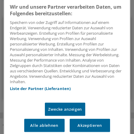
Wir und unsere Partner verarbeiten Daten, um
Ihr Newsletter zum Thema
Folgendes bereitzustellen:
Beruf & Alltag
Speichern von oder Zugriff auf Informationen auf einem
Endgerät. Verwendung reduzierter Daten zur Auswahl von
Werbeanzeigen. Erstellung von Profilen für personalisierte
Die Sonntagslektüre: Lesen Sie Wissenswertes und
Werbung. Verwendung von Profilen zur Auswahl
Nützliches für Ihre tägliche Arbeit, lassen Sie sich von
personalisierter Werbung. Erstellung von Profilen zur
Personalisierung von Inhalten. Verwendung von Profilen zur
Kolleginnen und Kollegen inspirieren - und seien Sie immer
Auswahl personalisierter Inhalte. Messung der Werbeleistung.
einen Schritt voraus.
Messung der Performance von Inhalten. Analyse von
Zielgruppen durch Statistiken oder Kombinationen von Daten
aus verschiedenen Quellen. Entwicklung und Verbesserung der
wöchentlich (Sonntag)
Angebote. Verwendung reduzierter Daten zur Auswahl von
Inhalten.
Liste der Partner (Lieferanten)
Zum Abonnieren bitte anmelden
Zwecke anzeigen
Alle ablehnen
Akzeptieren
KOMMENTARE