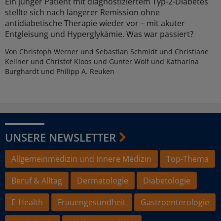
Ein junger Patient mit diagnostiziertem Typ-2-Diabetes
stellte sich nach längerer Remission ohne
antidiabetische Therapie wieder vor – mit akuter
Entgleisung und Hyperglykämie. Was war passiert?
Von Christoph Werner und Sebastian Schmidt und Christiane
Kellner und Christof Kloos und Gunter Wolf und Katharina
Burghardt und Philipp A. Reuken
UNSERE NEWSLETTER
Allgemeinmedizin und Innere Medizin
Top-Thema
Beruf & Alltag
Dermatologie
Diabetologie
E-Health
Frauengesundheit
Gastroenterologie