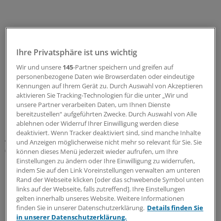
Ihre Privatsphäre ist uns wichtig
Wir und unsere
145
-Partner speichern und greifen auf
personenbezogene Daten wie Browserdaten oder eindeutige
Kennungen auf Ihrem Gerät zu. Durch Auswahl von Akzeptieren
aktivieren Sie Tracking-Technologien für die unter „Wir und
unsere Partner verarbeiten Daten, um Ihnen Dienste
bereitzustellen“ aufgeführten Zwecke. Durch Auswahl von Alle
ablehnen oder Widerruf Ihrer Einwilligung werden diese
Die Zahl der tödlichen Wegeunfälle sei hingegen
deaktiviert. Wenn Tracker deaktiviert sind, sind manche Inhalte
gesunken. Mit 316 seien es 37 weniger gewesen als 2015.
und Anzeigen möglicherweise nicht mehr so relevant für Sie. Sie
(maw)
können dieses Menü jederzeit wieder aufrufen, um Ihre
Einstellungen zu ändern oder Ihre Einwilligung zu widerrufen,
indem Sie auf den Link Voreinstellungen verwalten am unteren
0
Rand der Webseite klicken [oder das schwebende Symbol unten
links auf der Webseite, falls zutreffend]. Ihre Einstellungen
gelten innerhalb unseres Website. Weitere Informationen
Schlagworte:
finden Sie in unserer Datenschutzerklärung.
Details finden Sie
in unserer Datenschutzerklärung.
Betriebsmedizin
Versicherungen
Personalführung